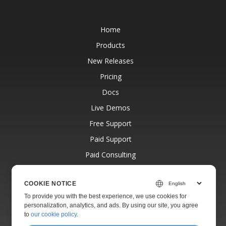
Home
Products
New Releases
Pricing
Docs
Live Demos
Free Support
Paid Support
Paid Consulting
Blog
COOKIE NOTICE
Websites
To provide you with the best experience, we use cookies for
About
personalization, analytics, and ads. By using our site, you agree
to
our cookie policy
.