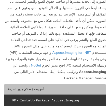
الصورة إلى تحديد مصدرها أو صاحب حقوق الطبع والنشر فحسب، بل
يساعد أيضًا في الترويج لمنشئها. وذلك لأن التوقيع الذي يحتوي على اسم
المؤلف أو اسم مصدر الإنترنت يتم توزيعه إلى جانب نسخة رقمية من
الصورة. يمكن أن تأخذ العلامات المائية شكل نص مع مجموعة واسعة من
الخطوط ويمكن وضعها على حافة الصورة. عندما تكون العلامة المائية
شفافة، فإنها لا تعطل المشاهدة. ومع ذلك، إذا كان المؤلف أو صاحب
حقوق الطبع والنشر يرغب في التأكيد على اسمه، فقد تتداخل العلامة
المائية مع الصورة جزئيًا. لوضع علامة مائية على ملف الصورة SVG،
سنستخدم
Aspose.Imaging for .NET
واجهة برمجة التطبيقات (API)
وهي واجهة برمجة تطبيقات لمعالجة الصور وتحويلها غنية بالميزات وقوية
وسهلة الاستخدام لمنصة C#. افتح مدير الحزم
NuGet
، وابحث عن
Aspose.Imaging
وتركيب. يمكنك أيضًا استخدام الأمر التالي من
Package Manager Console.
أمر وحدة تحكم مدير الحزمة