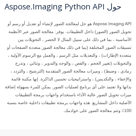
حول Aspose.Imaging Python API
Aspose.Imaging API هو حل لمعالجة الصور لإنشاء أو تعديل أو رسم أو
تحويل الصور (الصور) داخل التطبيقات. يوفر: معالجة الصور عبر الأنظمة
الأساسية ، بما في ذلك على سبيل المثال لا الحصر ، التحويلات بين
تنسيقات الصور المختلفة (بما في ذلك معالجة الصور متعددة الصفحات أو
متعددة الإطارات) ، والتعديلات مثل الرسم ، والعمل مع الرسوم الأولية ،
والتحويلات (تغيير الحجم ، والقص ، والوجه والتدوير ، وثنائي ، وتدرج
رمادي ، وضبط) ، وميزات معالجة الصور المتقدمة (الترشيح ، والتردد ،
والإخفاء ، والتكديس) ، واستراتيجيات تحسين الذاكرة. إنها مكتبة قائمة
بذاتها ولا تعتمد على أي برنامج لعمليات الصور. يمكن للمرء بسهولة إضافة
ميزات تحويل الصور عالية الأداء باستخدام واجهات برمجة التطبيقات
الأصلية داخل المشاريع. هذه واجهات برمجة تطبيقات داخلية خاصة بنسبة
100٪ وتتم معالجة الصور على خوادمك.