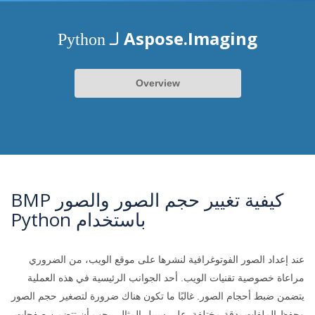
Aspose.Imaging
لـ Python
Overview
كيفية تغيير حجم الصور والصور BMP
باستخدام Python
عند إعداد الصور الفوتوغرافية لنشرها على موقع الويب، من الضروري
مراعاة خصوصية تقنيات الويب. أحد الجوانب الرئيسية في هذه العملية
يتضمن ضبط أحجام الصور. غالبًا ما تكون هناك ضرورة لتصغير حجم الصور
وحفظ الملفات بدقة مختلفة. على سبيل المثال، يجب أن تتضمن صفحات