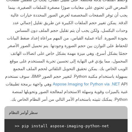
المعرض التي تحتوي على معاينات صورًا مصغرة للملفات الصغيرة، بينما
يجب أن توفر الصفحات المخصصة لعرض الصور المحددة خيارات عالية
الدقة. يمكن تغيير حجم الملفات الكبيرة عن طريق تقليل إجمالي عدد
وحدات البكسل، ولكن يجب أن يتم تقليل حجم الملف دون المساس
بجودة الصورة. أثناء عملية القياس، من المهم مراعاة إعداد ضغط البيانات
للحفاظ على التوازن بين حجم الصورة وجودتها. يتم تحميل الصور الأصغر
حجمًا بشكل أسرع، وهي ميزة مهمة بشكل خاص على اتصالات الهاتف
المحمول، مما يؤدي في النهاية إلى تحسين تجربة المستخدم على موقع
الويب الخاص بك. يمكن تحقيق التحويل التلقائي لحجم الملف المجمع
بسهولة باستخدام مكتبة Python. لتغيير حجم الصور BMP، سوف نستخدم
Aspose.Imaging for Python via .NET
API وهي واجهة برمجة تطبيقات
غنية بالميزات وقوية وسهلة الاستخدام لمعالجة الصور وتحويلها لمنصة
Python. يمكنك تثبيته باستخدام الأمر التالي من أمر النظام الخاص بك.
سطر أوامر النظام