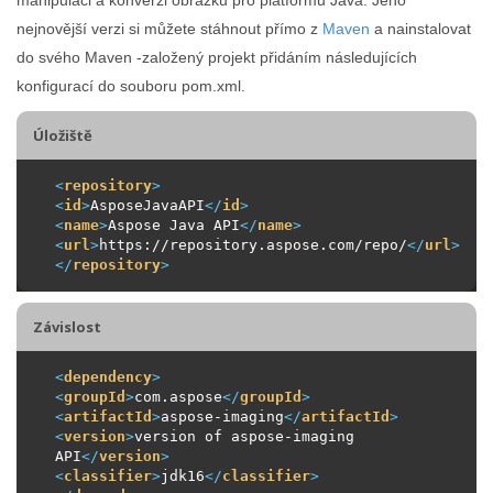
nejnovější verzi si můžete stáhnout přímo z
Maven
a nainstalovat
do svého Maven -založený projekt přidáním následujících
konfigurací do souboru pom.xml.
Úložiště
<
repository
>
<
id
>
AsposeJavaAPI
</
id
>
<
name
>
Aspose Java API
</
name
>
<
url
>
https://repository.aspose.com/repo/
</
url
>
</
repository
>
Závislost
<
dependency
>
<
groupId
>
com.aspose
</
groupId
>
<
artifactId
>
aspose-imaging
</
artifactId
>
<
version
>
version of aspose-imaging 
API
</
version
>
<
classifier
>
jdk16
</
classifier
>