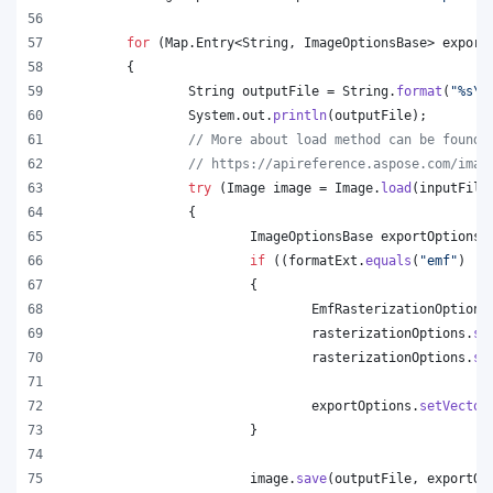
for
 (
Map
.
Entry
<
String
, 
ImageOptionsBase
> 
export
	{
String
outputFile
 = 
String
.
format
(
"%s
\\
System
.
out
.
println
(
outputFile
);
// More about load method can be found 
// https://apireference.aspose.com/imag
try
 (
Image
image
 = 
Image
.
load
(
inputFile
		{
ImageOptionsBase
exportOptions
 
if
 ((
formatExt
.
equals
(
"emf"
) ||
			{
EmfRasterizationOptions
rasterizationOptions
.
se
rasterizationOptions
.
se
exportOptions
.
setVector
			}
image
.
save
(
outputFile
, 
exportOp