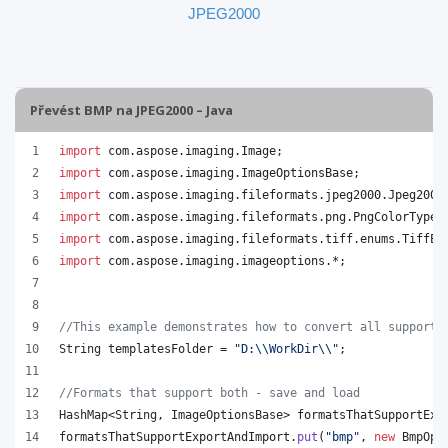
JPEG2000
Převést BMP na JPEG2000 – Java
import
com
.
aspose
.
imaging
.
Image
;
import
com
.
aspose
.
imaging
.
ImageOptionsBase
;
import
com
.
aspose
.
imaging
.
fileformats
.
jpeg2000
.
Jpeg2000
import
com
.
aspose
.
imaging
.
fileformats
.
png
.
PngColorType
;
import
com
.
aspose
.
imaging
.
fileformats
.
tiff
.
enums
.
TiffEx
import
com
.
aspose
.
imaging
.
imageoptions
.*;
//This example demonstrates how to convert all supporte
String
templatesFolder
 = 
"D:
\\
WorkDir
\\
"
;
//Formats that support both - save and load
HashMap
<
String
, 
ImageOptionsBase
> 
formatsThatSupportExp
formatsThatSupportExportAndImport
.
put
(
"bmp"
, 
new
BmpOpt