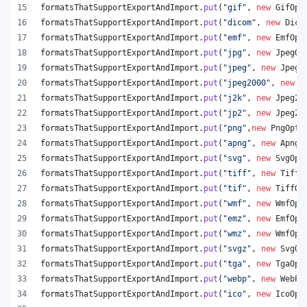
formatsThatSupportExportAndImport
.
put
(
"gif"
, 
new
GifOpt
formatsThatSupportExportAndImport
.
put
(
"dicom"
, 
new
Dico
formatsThatSupportExportAndImport
.
put
(
"emf"
, 
new
EmfOpt
formatsThatSupportExportAndImport
.
put
(
"jpg"
, 
new
JpegOp
formatsThatSupportExportAndImport
.
put
(
"jpeg"
, 
new
JpegO
formatsThatSupportExportAndImport
.
put
(
"jpeg2000"
, 
new
J
formatsThatSupportExportAndImport
.
put
(
"j2k"
, 
new
Jpeg20
formatsThatSupportExportAndImport
.
put
(
"jp2"
, 
new
Jpeg20
formatsThatSupportExportAndImport
.
put
(
"png"
,
new
PngOpti
formatsThatSupportExportAndImport
.
put
(
"apng"
, 
new
ApngO
formatsThatSupportExportAndImport
.
put
(
"svg"
, 
new
SvgOpt
formatsThatSupportExportAndImport
.
put
(
"tiff"
, 
new
TiffO
formatsThatSupportExportAndImport
.
put
(
"tif"
, 
new
TiffOp
formatsThatSupportExportAndImport
.
put
(
"wmf"
, 
new
WmfOpt
formatsThatSupportExportAndImport
.
put
(
"emz"
, 
new
EmfOpt
formatsThatSupportExportAndImport
.
put
(
"wmz"
, 
new
WmfOpt
formatsThatSupportExportAndImport
.
put
(
"svgz"
, 
new
SvgOp
formatsThatSupportExportAndImport
.
put
(
"tga"
, 
new
TgaOpt
formatsThatSupportExportAndImport
.
put
(
"webp"
, 
new
WebPO
formatsThatSupportExportAndImport
.
put
(
"ico"
, 
new
IcoOpt