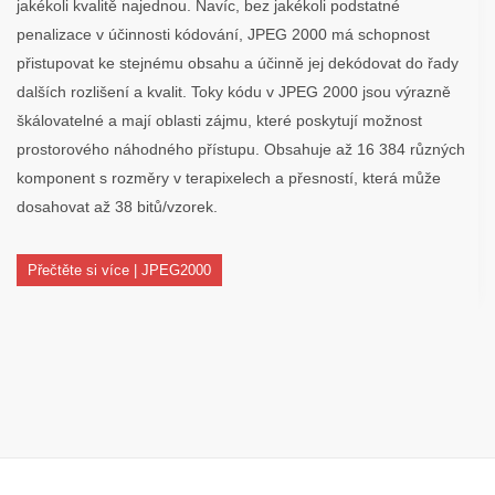
jakékoli kvalitě najednou. Navíc, bez jakékoli podstatné
penalizace v účinnosti kódování, JPEG 2000 má schopnost
přistupovat ke stejnému obsahu a účinně jej dekódovat do řady
dalších rozlišení a kvalit. Toky kódu v JPEG 2000 jsou výrazně
škálovatelné a mají oblasti zájmu, které poskytují možnost
prostorového náhodného přístupu. Obsahuje až 16 384 různých
komponent s rozměry v terapixelech a přesností, která může
dosahovat až 38 bitů/vzorek.
Přečtěte si více | JPEG2000