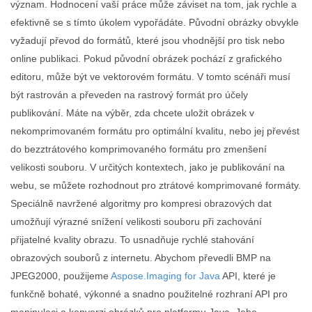
význam. Hodnocení vaší práce může záviset na tom, jak rychle a
efektivně se s tímto úkolem vypořádáte. Původní obrázky obvykle
vyžadují převod do formátů, které jsou vhodnější pro tisk nebo
online publikaci. Pokud původní obrázek pochází z grafického
editoru, může být ve vektorovém formátu. V tomto scénáři musí
být rastrován a převeden na rastrový formát pro účely
publikování. Máte na výběr, zda chcete uložit obrázek v
nekomprimovaném formátu pro optimální kvalitu, nebo jej převést
do bezztrátového komprimovaného formátu pro zmenšení
velikosti souboru. V určitých kontextech, jako je publikování na
webu, se můžete rozhodnout pro ztrátové komprimované formáty.
Speciálně navržené algoritmy pro kompresi obrazových dat
umožňují výrazné snížení velikosti souboru při zachování
přijatelné kvality obrazu. To usnadňuje rychlé stahování
obrazových souborů z internetu. Abychom převedli BMP na
JPEG2000, použijeme
Aspose.Imaging for Java
API, které je
funkčně bohaté, výkonné a snadno použitelné rozhraní API pro
manipulaci a konverzi obrázků pro platformu Java. Jeho