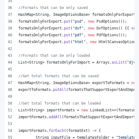
//Formats that can be only saved
HashMap
<
String
, 
ImageOptionsBase
> 
formatsOnlyForExport
 
formatsOnlyForExport
.
put
(
"psd"
, 
new
PsdOptions
());
formatsOnlyForExport
.
put
(
"dxf"
, 
new
DxfOptions
() {{ 
set
formatsOnlyForExport
.
put
(
"pdf"
, 
new
PdfOptions
());
formatsOnlyForExport
.
put
(
"html"
, 
new
Html5CanvasOptions
//Formats that can be only loaded
List
<
String
> 
formatsOnlyForImport
 = 
Arrays
.
asList
(
"djvu
//Get total formats that can be saved
HashMap
<
String
, 
ImageOptionsBase
> 
exportToFormats
 = 
new
exportToFormats
.
putAll
(
formatsThatSupportExportAndImpor
//Get total formats that can be loaded
List
<
String
> 
importFormats
 = 
new
LinkedList
<>(
formatsOn
importFormats
.
addAll
(
formatsThatSupportExportAndImport
.
importFormats
.
forEach
((
formatExt
) -> {
String
inputFile
 = 
templatesFolder
 + 
"template.