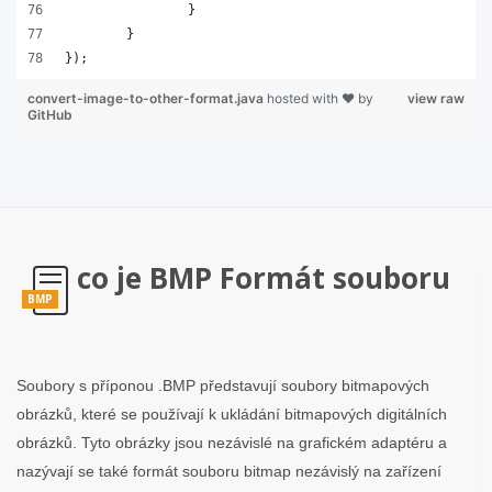
		}
	}
});
convert-image-to-other-format.java
hosted with ❤ by
view raw
GitHub
co je BMP Formát souboru
BMP
Soubory s příponou .BMP představují soubory bitmapových
obrázků, které se používají k ukládání bitmapových digitálních
obrázků. Tyto obrázky jsou nezávislé na grafickém adaptéru a
nazývají se také formát souboru bitmap nezávislý na zařízení