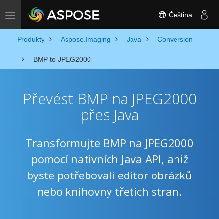
Čeština
Toggle navigation
Produkty
Aspose.Imaging
Java
Conversion
BMP to JPEG2000
Převést BMP na JPEG2000
přes Java
Transformujte BMP na JPEG2000
pomocí nativních Java API, aniž
byste potřebovali editor obrázků
nebo knihovny třetích stran.