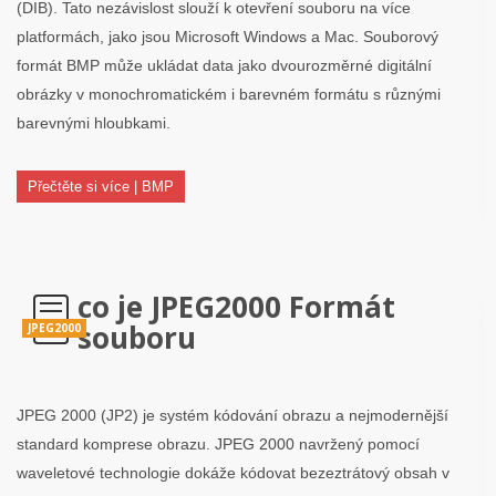
(DIB). Tato nezávislost slouží k otevření souboru na více
platformách, jako jsou Microsoft Windows a Mac. Souborový
formát BMP může ukládat data jako dvourozměrné digitální
obrázky v monochromatickém i barevném formátu s různými
barevnými hloubkami.
Přečtěte si více | BMP
co je JPEG2000 Formát
souboru
JPEG2000
JPEG 2000 (JP2) je systém kódování obrazu a nejmodernější
standard komprese obrazu. JPEG 2000 navržený pomocí
waveletové technologie dokáže kódovat bezeztrátový obsah v