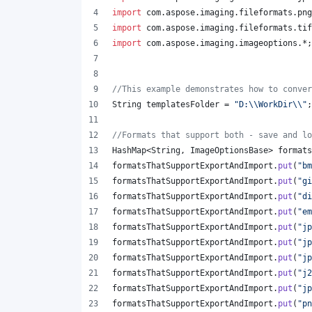
import
com
.
aspose
.
imaging
.
fileformats
.
png
import
com
.
aspose
.
imaging
.
fileformats
.
tif
import
com
.
aspose
.
imaging
.
imageoptions
.*;
//This example demonstrates how to conver
String
templatesFolder
 = 
"D:
\\
WorkDir
\\
"
;
//Formats that support both - save and lo
HashMap
<
String
, 
ImageOptionsBase
> 
formats
formatsThatSupportExportAndImport
.
put
(
"bm
formatsThatSupportExportAndImport
.
put
(
"gi
formatsThatSupportExportAndImport
.
put
(
"di
formatsThatSupportExportAndImport
.
put
(
"em
formatsThatSupportExportAndImport
.
put
(
"jp
formatsThatSupportExportAndImport
.
put
(
"jp
formatsThatSupportExportAndImport
.
put
(
"jp
formatsThatSupportExportAndImport
.
put
(
"j2
formatsThatSupportExportAndImport
.
put
(
"jp
formatsThatSupportExportAndImport
.
put
(
"pn