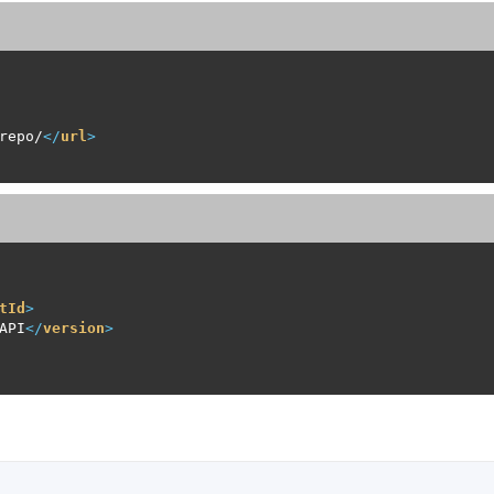
repo/
</
url
>
tId
>
API
</
version
>