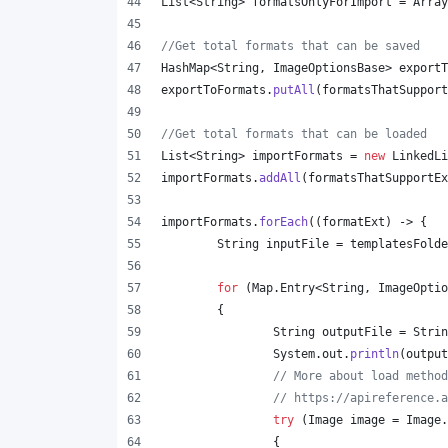
List
<
String
> 
formatsOnlyForImport
 = 
Array
//Get total formats that can be saved
HashMap
<
String
, 
ImageOptionsBase
> 
exportT
exportToFormats
.
putAll
(
formatsThatSupport
//Get total formats that can be loaded
List
<
String
> 
importFormats
 = 
new
LinkedLi
importFormats
.
addAll
(
formatsThatSupportEx
importFormats
.
forEach
((
formatExt
) -> {
String
inputFile
 = 
templatesFolde
for
 (
Map
.
Entry
<
String
, 
ImageOptio
	{
String
outputFile
 = 
Strin
System
.
out
.
println
(
output
// More about load method
// https://apireference.a
try
 (
Image
image
 = 
Image
.
		{