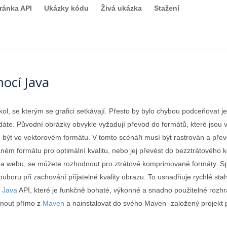
ránka API
Ukázky kódu
Živá ukázka
Stažení
ocí Java
kol, se kterým se grafici setkávají. Přesto by bylo chybou podceňovat
dáte. Původní obrázky obvykle vyžadují převod do formátů, které jsou v
 být ve vektorovém formátu. V tomto scénáři musí být rastrován a přev
ném formátu pro optimální kvalitu, nebo jej převést do bezztrátového
í na webu, se můžete rozhodnout pro ztrátové komprimované formáty. S
ouboru při zachování přijatelné kvality obrazu. To usnadňuje rychlé s
 Java
API, které je funkčně bohaté, výkonné a snadno použitelné rozhr
hnout přímo z
Maven
a nainstalovat do svého Maven -založený projekt 