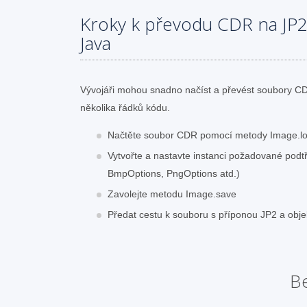
Kroky k převodu CDR na JP2
Java
Vývojáři mohou snadno načíst a převést soubory C
několika řádků kódu.
Načtěte soubor CDR pomocí metody Image.l
Vytvořte a nastavte instanci požadované pod
BmpOptions, PngOptions atd.)
Zavolejte metodu Image.save
Předat cestu k souboru s příponou JP2 a obj
Be