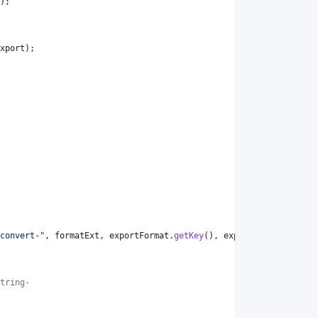
);
xport
);
convert-"
, 
formatExt
, 
exportFormat
.
getKey
(), 
exportFormat
.
getKey
tring-