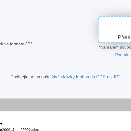
Přetá
zek ve formátu JP2
*Nahráním soubor
Podmínk
Podívejte se na naše
živé ukázky k převodu CDR na JP2
e
;
g2000
.
Jpeg2000Codec
;