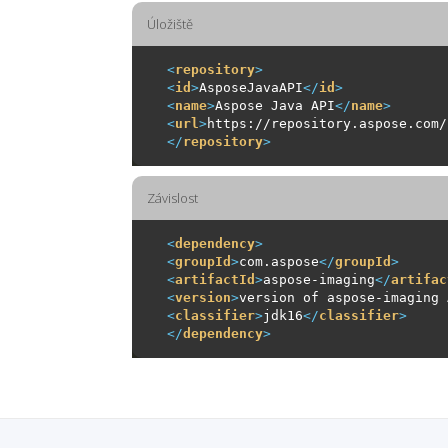
Úložiště
<
repository
>
<
id
>
AsposeJavaAPI
</
id
>
<
name
>
Aspose Java API
</
name
>
<
url
>
https://repository.aspose.com/
</
repository
>
Závislost
<
dependency
>
<
groupId
>
com.aspose
</
groupId
>
<
artifactId
>
aspose-imaging
</
artifac
<
version
>
version of aspose-imaging 
<
classifier
>
jdk16
</
classifier
>
</
dependency
>