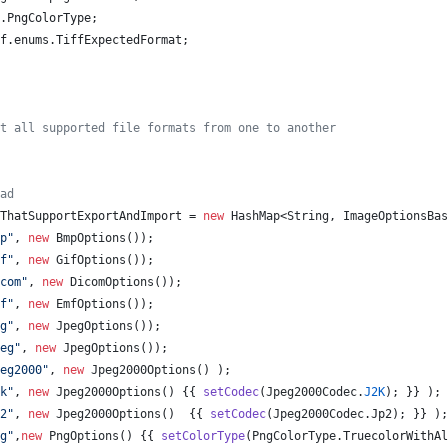
.
PngColorType
;
f
.
enums
.
TiffExpectedFormat
;
t all supported file formats from one to another
ad
ThatSupportExportAndImport
 = 
new
HashMap
<
String
, 
ImageOptionsBas
p"
, 
new
BmpOptions
());
f"
, 
new
GifOptions
());
com"
, 
new
DicomOptions
());
f"
, 
new
EmfOptions
());
g"
, 
new
JpegOptions
());
eg"
, 
new
JpegOptions
());
eg2000"
, 
new
Jpeg2000Options
() );
k"
, 
new
Jpeg2000Options
() {{ 
setCodec
(
Jpeg2000Codec
.
J2K
); }} );
2"
, 
new
Jpeg2000Options
()  {{ 
setCodec
(
Jpeg2000Codec
.
Jp2
); }} );
g"
,
new
PngOptions
() {{ 
setColorType
(
PngColorType
.
TruecolorWithAl