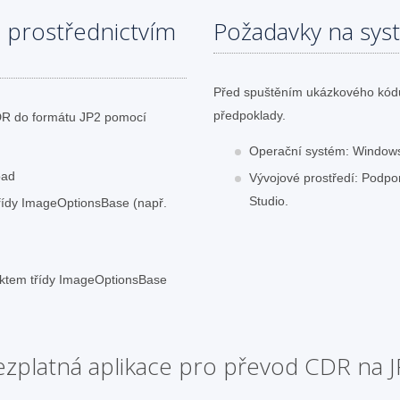
 prostřednictvím
Požadavky na sys
Před spuštěním ukázkového kódu 
předpoklady.
DR do formátu JP2 pomocí
Operační systém: Windows
oad
Vývojové prostředí: Podpor
Studio.
třídy ImageOptionsBase (např.
ektem třídy ImageOptionsBase
zplatná aplikace pro převod CDR na 