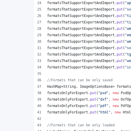
formatsThatSupportExportAndImport
.
put
(
"ap
formatsThatSupportExportAndImport
.
put
(
"sv
formatsThatSupportExportAndImport
.
put
(
"ti
formatsThatSupportExportAndImport
.
put
(
"ti
formatsThatSupportExportAndImport
.
put
(
"wm
formatsThatSupportExportAndImport
.
put
(
"em
formatsThatSupportExportAndImport
.
put
(
"wm
formatsThatSupportExportAndImport
.
put
(
"sv
formatsThatSupportExportAndImport
.
put
(
"tg
formatsThatSupportExportAndImport
.
put
(
"we
formatsThatSupportExportAndImport
.
put
(
"ic
//Formats that can be only saved
HashMap
<
String
, 
ImageOptionsBase
> 
formats
formatsOnlyForExport
.
put
(
"psd"
, 
new
PsdOp
formatsOnlyForExport
.
put
(
"dxf"
, 
new
DxfOp
formatsOnlyForExport
.
put
(
"pdf"
, 
new
PdfOp
formatsOnlyForExport
.
put
(
"html"
, 
new
Html
//Formats that can be only loaded