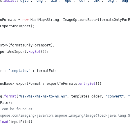
s
.
asList
(
"djvu"
, 
"dng"
, 
"dib"
, 
"eps"
, 
"cdr"
, 
"cmx"
, 
"otg"
, 
"odg"
oFormats
 = 
new
HashMap
<
String
, 
ImageOptionsBase
>(
formatsOnlyForE
ExportAndImport
);
st
<>(
formatsOnlyForImport
);
portAndImport
.
keySet
());
r
 + 
"template."
 + 
formatExt
;
nsBase
> 
exportFormat
 : 
exportToFormats
.
entrySet
())
g
.
format
(
"%s
\\
%s
\\
%s-%s-to-%s.%s"
, 
templatesFolder
, 
"convert"
, 
"
File
);
 can be found at
spose.com/imaging/java/com.aspose.imaging/Image#load-java.lang.S
load
(
inputFile
))