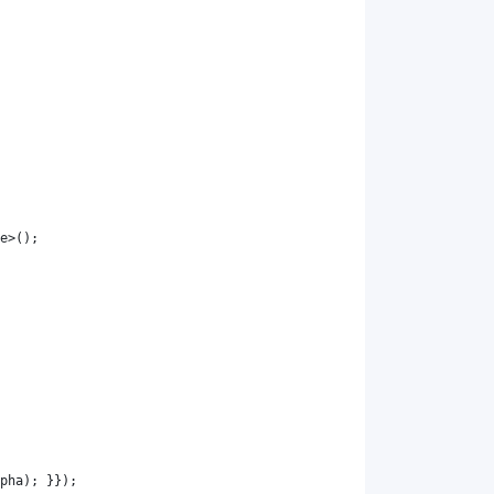
e
>();
pha
); }});