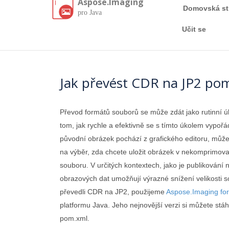
Aspose.Imaging
Domovská st
pro Java
Učit se
Jak převést CDR na JP2 pom
Převod formátů souborů se může zdát jako rutinní ú
tom, jak rychle a efektivně se s tímto úkolem vypořá
původní obrázek pochází z grafického editoru, může
na výběr, zda chcete uložit obrázek v nekomprimova
souboru. V určitých kontextech, jako je publikován
obrazových dat umožňují výrazné snížení velikosti s
převedli CDR na JP2, použijeme
Aspose.Imaging for
platformu Java. Jeho nejnovější verzi si můžete stá
pom.xml.