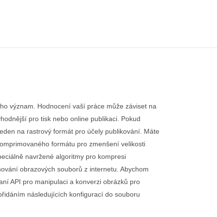
 jeho význam. Hodnocení vaší práce může záviset na
hodnější pro tisk nebo online publikaci. Pokud
eden na rastrový formát pro účely publikování. Máte
 komprimovaného formátu pro zmenšení velikosti
peciálně navržené algoritmy pro kompresi
tahování obrazových souborů z internetu. Abychom
aní API pro manipulaci a konverzi obrázků pro
přidáním následujících konfigurací do souboru