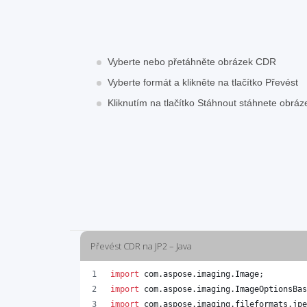
Vyberte nebo přetáhněte obrázek CDR
Vyberte formát a klikněte na tlačítko Převést
Kliknutím na tlačítko Stáhnout stáhnete obrá
Převést CDR na JP2 – Java
import
com
.
aspose
.
imaging
.
Image
;
import
com
.
aspose
.
imaging
.
ImageOptionsBas
import
com
.
aspose
.
imaging
.
fileformats
.
jpe