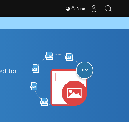
Čeština
HTML
JPG
editor
PDF
JP2
XML
APNG