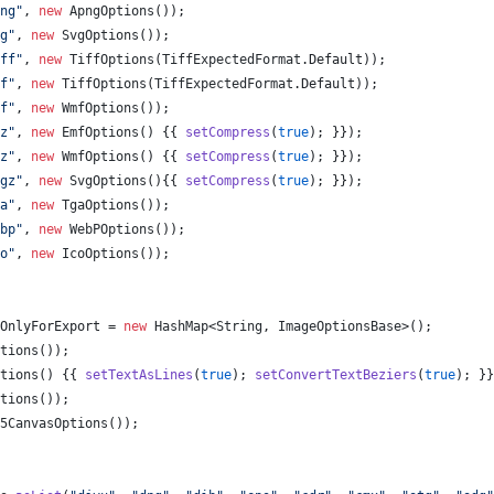
ng"
, 
new
ApngOptions
());
g"
, 
new
SvgOptions
());
ff"
, 
new
TiffOptions
(
TiffExpectedFormat
.
Default
));
f"
, 
new
TiffOptions
(
TiffExpectedFormat
.
Default
));
f"
, 
new
WmfOptions
());
z"
, 
new
EmfOptions
() {{ 
setCompress
(
true
); }});
z"
, 
new
WmfOptions
() {{ 
setCompress
(
true
); }});
gz"
, 
new
SvgOptions
(){{ 
setCompress
(
true
); }});
a"
, 
new
TgaOptions
());
bp"
, 
new
WebPOptions
());
o"
, 
new
IcoOptions
());
OnlyForExport
 = 
new
HashMap
<
String
, 
ImageOptionsBase
>();
tions
());
tions
() {{ 
setTextAsLines
(
true
); 
setConvertTextBeziers
(
true
); }}
tions
());
5CanvasOptions
());