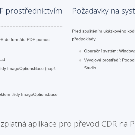
F prostřednictvím
Požadavky na sys
Před spuštěním ukázkového kódu 
předpoklady.
CDR do formátu PDF pomocí
Operační systém: Windows
oad
Vývojové prostředí: Podpor
Studio.
třídy ImageOptionsBase (např.
jektem třídy ImageOptionsBase
zplatná aplikace pro převod CDR na 