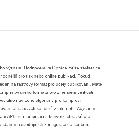
 jeho význam. Hodnocení vaší práce může záviset na
hodnější pro tisk nebo online publikaci. Pokud
eden na rastrový formát pro účely publikování. Máte
 komprimovaného formátu pro zmenšení velikosti
peciálně navržené algoritmy pro kompresi
tahování obrazových souborů z internetu. Abychom
aní API pro manipulaci a konverzi obrázků pro
přidáním následujících konfigurací do souboru