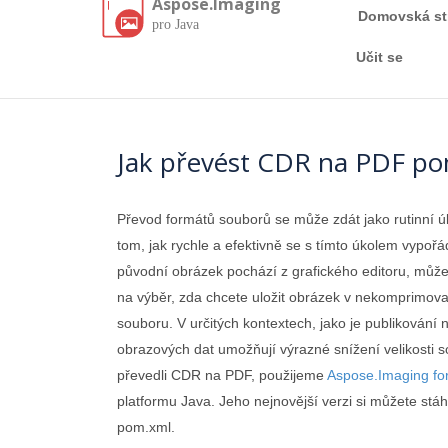
Aspose.Imaging
Domovská st
pro Java
Učit se
Jak převést CDR na PDF po
Převod formátů souborů se může zdát jako rutinní ú
tom, jak rychle a efektivně se s tímto úkolem vypořá
původní obrázek pochází z grafického editoru, může
na výběr, zda chcete uložit obrázek v nekomprimova
souboru. V určitých kontextech, jako je publikován
obrazových dat umožňují výrazné snížení velikosti s
převedli CDR na PDF, použijeme
Aspose.Imaging fo
platformu Java. Jeho nejnovější verzi si můžete stá
pom.xml.