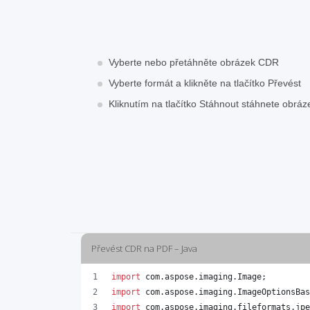
Vyberte nebo přetáhněte obrázek CDR
Vyberte formát a klikněte na tlačítko Převést
Kliknutím na tlačítko Stáhnout stáhnete obrá
Převést CDR na PDF – Java
import
com
.
aspose
.
imaging
.
Image
;
import
com
.
aspose
.
imaging
.
ImageOptionsBas
import
com
.
aspose
.
imaging
.
fileformats
.
jpe