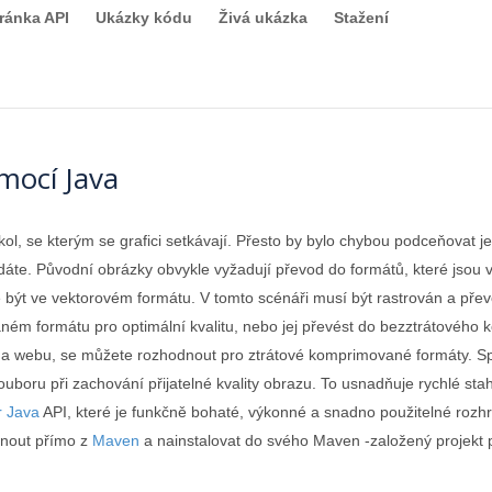
ránka API
Ukázky kódu
Živá ukázka
Stažení
mocí Java
kol, se kterým se grafici setkávají. Přesto by bylo chybou podceňovat
dáte. Původní obrázky obvykle vyžadují převod do formátů, které jsou v
 být ve vektorovém formátu. V tomto scénáři musí být rastrován a přev
ném formátu pro optimální kvalitu, nebo jej převést do bezztrátového
í na webu, se můžete rozhodnout pro ztrátové komprimované formáty. S
ouboru při zachování přijatelné kvality obrazu. To usnadňuje rychlé s
r Java
API, které je funkčně bohaté, výkonné a snadno použitelné rozhr
hnout přímo z
Maven
a nainstalovat do svého Maven -založený projekt 