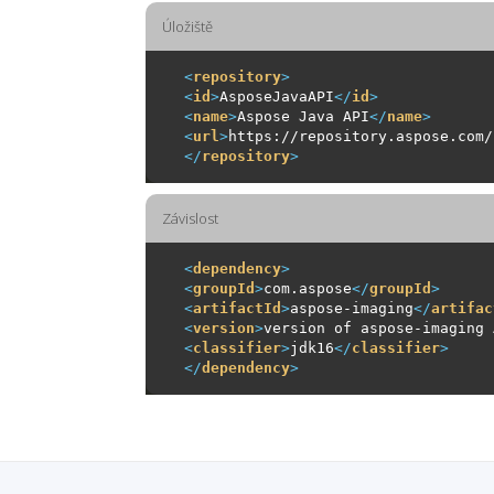
Úložiště
<
repository
>
<
id
>
AsposeJavaAPI
</
id
>
<
name
>
Aspose Java API
</
name
>
<
url
>
https://repository.aspose.com/
</
repository
>
Závislost
<
dependency
>
<
groupId
>
com.aspose
</
groupId
>
<
artifactId
>
aspose-imaging
</
artifac
<
version
>
version of aspose-imaging 
<
classifier
>
jdk16
</
classifier
>
</
dependency
>