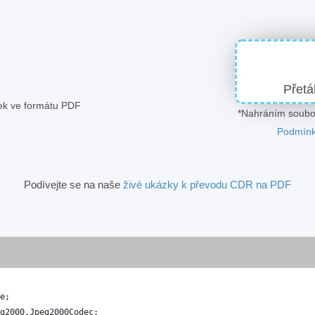
Přetá
zek ve formátu PDF
*Nahráním soubor
Podmínk
Podívejte se na naše
živé ukázky k převodu CDR na PDF
e
;
g2000
.
Jpeg2000Codec
;