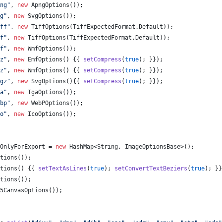
ng"
, 
new
ApngOptions
());
g"
, 
new
SvgOptions
());
ff"
, 
new
TiffOptions
(
TiffExpectedFormat
.
Default
));
f"
, 
new
TiffOptions
(
TiffExpectedFormat
.
Default
));
f"
, 
new
WmfOptions
());
z"
, 
new
EmfOptions
() {{ 
setCompress
(
true
); }});
z"
, 
new
WmfOptions
() {{ 
setCompress
(
true
); }});
gz"
, 
new
SvgOptions
(){{ 
setCompress
(
true
); }});
a"
, 
new
TgaOptions
());
bp"
, 
new
WebPOptions
());
o"
, 
new
IcoOptions
());
OnlyForExport
 = 
new
HashMap
<
String
, 
ImageOptionsBase
>();
tions
());
tions
() {{ 
setTextAsLines
(
true
); 
setConvertTextBeziers
(
true
); }}
tions
());
5CanvasOptions
());