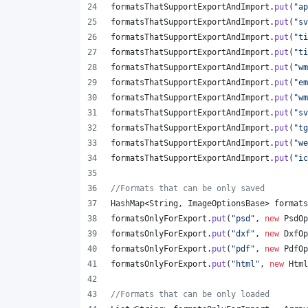
formatsThatSupportExportAndImport
.
put
(
"ap
formatsThatSupportExportAndImport
.
put
(
"sv
formatsThatSupportExportAndImport
.
put
(
"ti
formatsThatSupportExportAndImport
.
put
(
"ti
formatsThatSupportExportAndImport
.
put
(
"wm
formatsThatSupportExportAndImport
.
put
(
"em
formatsThatSupportExportAndImport
.
put
(
"wm
formatsThatSupportExportAndImport
.
put
(
"sv
formatsThatSupportExportAndImport
.
put
(
"tg
formatsThatSupportExportAndImport
.
put
(
"we
formatsThatSupportExportAndImport
.
put
(
"ic
//Formats that can be only saved
HashMap
<
String
, 
ImageOptionsBase
> 
formats
formatsOnlyForExport
.
put
(
"psd"
, 
new
PsdOp
formatsOnlyForExport
.
put
(
"dxf"
, 
new
DxfOp
formatsOnlyForExport
.
put
(
"pdf"
, 
new
PdfOp
formatsOnlyForExport
.
put
(
"html"
, 
new
Html
//Formats that can be only loaded