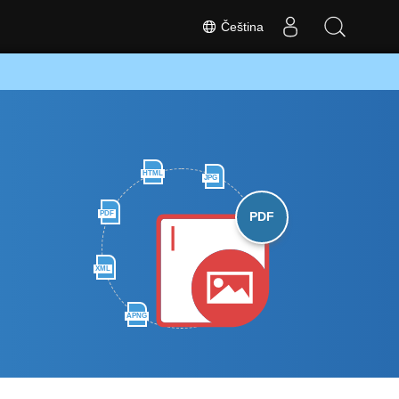
Čeština
HTML
JPG
PDF
PDF
XML
APNG