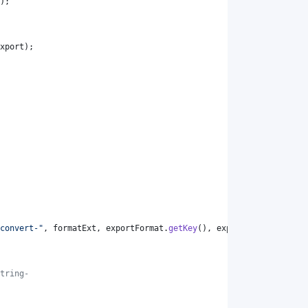
);
xport
);
convert-"
, 
formatExt
, 
exportFormat
.
getKey
(), 
exportFormat
.
getKey
tring-