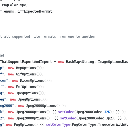
.
PngColorType
;
f
.
enums
.
TiffExpectedFormat
;
t all supported file formats from one to another
ad
ThatSupportExportAndImport
 = 
new
HashMap
<
String
, 
ImageOptionsBas
p"
, 
new
BmpOptions
());
f"
, 
new
GifOptions
());
com"
, 
new
DicomOptions
());
f"
, 
new
EmfOptions
());
g"
, 
new
JpegOptions
());
eg"
, 
new
JpegOptions
());
eg2000"
, 
new
Jpeg2000Options
() );
k"
, 
new
Jpeg2000Options
() {{ 
setCodec
(
Jpeg2000Codec
.
J2K
); }} );
2"
, 
new
Jpeg2000Options
()  {{ 
setCodec
(
Jpeg2000Codec
.
Jp2
); }} );
g"
,
new
PngOptions
() {{ 
setColorType
(
PngColorType
.
TruecolorWithAl