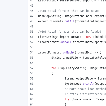
List
<
String
> 
formatsOnlyForImport
 = 
Array
//Get total formats that can be saved
HashMap
<
String
, 
ImageOptionsBase
> 
exportT
exportToFormats
.
putAll
(
formatsThatSupport
//Get total formats that can be loaded
List
<
String
> 
importFormats
 = 
new
LinkedLi
importFormats
.
addAll
(
formatsThatSupportEx
importFormats
.
forEach
((
formatExt
) -> {
String
inputFile
 = 
templatesFolde
for
 (
Map
.
Entry
<
String
, 
ImageOptio
	{
String
outputFile
 = 
Strin
System
.
out
.
println
(
output
// More about load method
// https://apireference.a
try
 (
Image
image
 = 
Image
.
		{