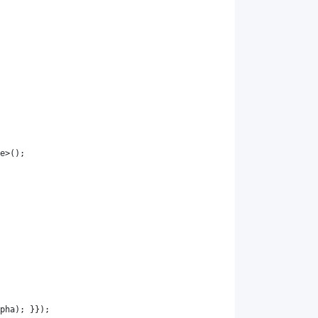
e
>();
pha
); }});