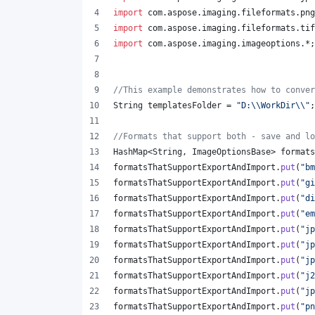
import
com
.
aspose
.
imaging
.
fileformats
.
png
import
com
.
aspose
.
imaging
.
fileformats
.
tif
import
com
.
aspose
.
imaging
.
imageoptions
.*;
//This example demonstrates how to conver
String
templatesFolder
 = 
"D:
\\
WorkDir
\\
"
;
//Formats that support both - save and lo
HashMap
<
String
, 
ImageOptionsBase
> 
formats
formatsThatSupportExportAndImport
.
put
(
"bm
formatsThatSupportExportAndImport
.
put
(
"gi
formatsThatSupportExportAndImport
.
put
(
"di
formatsThatSupportExportAndImport
.
put
(
"em
formatsThatSupportExportAndImport
.
put
(
"jp
formatsThatSupportExportAndImport
.
put
(
"jp
formatsThatSupportExportAndImport
.
put
(
"jp
formatsThatSupportExportAndImport
.
put
(
"j2
formatsThatSupportExportAndImport
.
put
(
"jp
formatsThatSupportExportAndImport
.
put
(
"pn