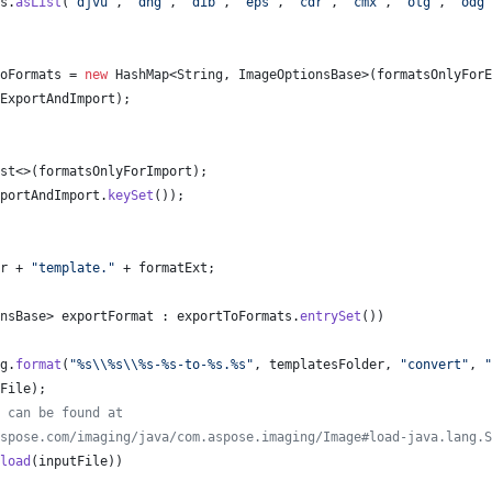
s
.
asList
(
"djvu"
, 
"dng"
, 
"dib"
, 
"eps"
, 
"cdr"
, 
"cmx"
, 
"otg"
, 
"odg"
oFormats
 = 
new
HashMap
<
String
, 
ImageOptionsBase
>(
formatsOnlyForE
ExportAndImport
);
st
<>(
formatsOnlyForImport
);
portAndImport
.
keySet
());
r
 + 
"template."
 + 
formatExt
;
nsBase
> 
exportFormat
 : 
exportToFormats
.
entrySet
())
g
.
format
(
"%s
\\
%s
\\
%s-%s-to-%s.%s"
, 
templatesFolder
, 
"convert"
, 
"
File
);
 can be found at
spose.com/imaging/java/com.aspose.imaging/Image#load-java.lang.S
load
(
inputFile
))