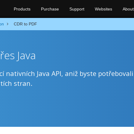
Products
Purchase
Support
Websites
About
on
CDR to PDF
řes Java
nativních Java API, aniž byste potřebovali
tích stran.