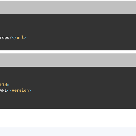
repo/
</
url
>
tId
>
API
</
version
>