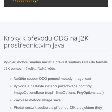
</
dependency
>
Kroky k převodu ODG na J2K
prostřednictvím Java
Vývojáři mohou snadno načíst a převést soubory ODG do formátu
J2K pomocí několika řádků kódu.
Načtěte soubor ODG pomocí metody Image.load
Vytvořte a nastavte instanci požadované podtřídy
ImageOptionsBase (např. BmpOptions, PngOptions atd.)
Zavolejte metodu Image.save
Předat cestu k souboru s příponou J2K a objektem třídy