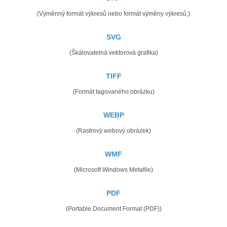
(Výměnný formát výkresů nebo formát výměny výkresů,)
SVG
(Škálovatelná vektorová grafika)
TIFF
(Formát tagovaného obrázku)
WEBP
(Rastrový webový obrázek)
WMF
(Microsoft Windows Metafile)
PDF
(Portable Document Format (PDF))