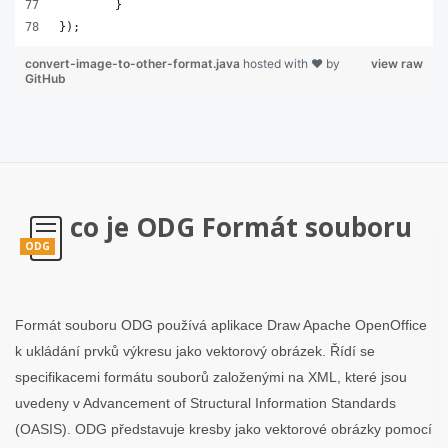
	}
});
convert-image-to-other-format.java
hosted with ❤ by
view raw
GitHub
co je ODG Formát souboru
ODG
Formát souboru ODG používá aplikace Draw Apache OpenOffice
k ukládání prvků výkresu jako vektorový obrázek. Řídí se
specifikacemi formátu souborů založenými na XML, které jsou
uvedeny v Advancement of Structural Information Standards
(OASIS). ODG představuje kresby jako vektorové obrázky pomocí