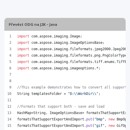
Převést ODG na J2K – Java
import
com
.
aspose
.
imaging
.
Image
;
import
com
.
aspose
.
imaging
.
ImageOptionsBase
;
import
com
.
aspose
.
imaging
.
fileformats
.
jpeg2000
.
Jpeg2000
import
com
.
aspose
.
imaging
.
fileformats
.
png
.
PngColorType
;
import
com
.
aspose
.
imaging
.
fileformats
.
tiff
.
enums
.
TiffEx
import
com
.
aspose
.
imaging
.
imageoptions
.*;
//This example demonstrates how to convert all supporte
String
templatesFolder
 = 
"D:
\\
WorkDir
\\
"
;
//Formats that support both - save and load
HashMap
<
String
, 
ImageOptionsBase
> 
formatsThatSupportExp
formatsThatSupportExportAndImport
.
put
(
"bmp"
, 
new
BmpOpt
formatsThatSupportExportAndImport
.
put
(
"gif"
, 
new
GifOpt