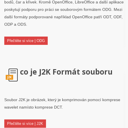
bodů, čar a křivek. Kromě OpenOffice, LibreOffice a další aplikace
poskytují podporu pro práci se souborovým formátem ODG. Mezi
další formáty podporované například OpenOffice patří ODT, ODF,
ODP a ODS.
Přečtěte si více | ODG
co je J2K Formát souboru
J2K
Soubor J2K je obrázek, který je komprimován pomocí komprese
wavelet namísto komprese DCT.
Přečtěte si více | J2K