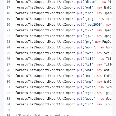
formatsThatSupportExportAndImport
.
put
(
"dicom"
, 
new
Dico
formatsThatSupportExportAndImport
.
put
(
"emf"
, 
new
EmfOpt
formatsThatSupportExportAndImport
.
put
(
"jpg"
, 
new
JpegOp
formatsThatSupportExportAndImport
.
put
(
"jpeg"
, 
new
JpegO
formatsThatSupportExportAndImport
.
put
(
"jpeg2000"
, 
new
J
formatsThatSupportExportAndImport
.
put
(
"j2k"
, 
new
Jpeg20
formatsThatSupportExportAndImport
.
put
(
"jp2"
, 
new
Jpeg20
formatsThatSupportExportAndImport
.
put
(
"png"
,
new
PngOpti
formatsThatSupportExportAndImport
.
put
(
"apng"
, 
new
ApngO
formatsThatSupportExportAndImport
.
put
(
"svg"
, 
new
SvgOpt
formatsThatSupportExportAndImport
.
put
(
"tiff"
, 
new
TiffO
formatsThatSupportExportAndImport
.
put
(
"tif"
, 
new
TiffOp
formatsThatSupportExportAndImport
.
put
(
"wmf"
, 
new
WmfOpt
formatsThatSupportExportAndImport
.
put
(
"emz"
, 
new
EmfOpt
formatsThatSupportExportAndImport
.
put
(
"wmz"
, 
new
WmfOpt
formatsThatSupportExportAndImport
.
put
(
"svgz"
, 
new
SvgOp
formatsThatSupportExportAndImport
.
put
(
"tga"
, 
new
TgaOpt
formatsThatSupportExportAndImport
.
put
(
"webp"
, 
new
WebPO
formatsThatSupportExportAndImport
.
put
(
"ico"
, 
new
IcoOpt
//Formats that can be only saved