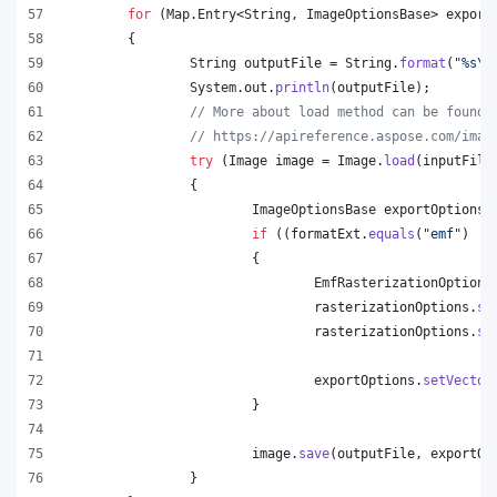
for
 (
Map
.
Entry
<
String
, 
ImageOptionsBase
> 
export
	{
String
outputFile
 = 
String
.
format
(
"%s
\\
System
.
out
.
println
(
outputFile
);
// More about load method can be found 
// https://apireference.aspose.com/imag
try
 (
Image
image
 = 
Image
.
load
(
inputFile
		{
ImageOptionsBase
exportOptions
 
if
 ((
formatExt
.
equals
(
"emf"
) ||
			{
EmfRasterizationOptions
rasterizationOptions
.
se
rasterizationOptions
.
se
exportOptions
.
setVector
			}
image
.
save
(
outputFile
, 
exportOp
		}