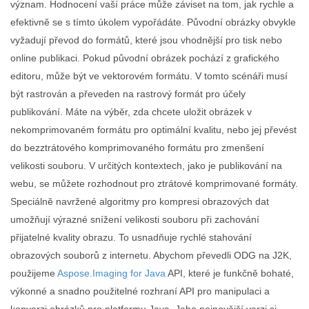
význam. Hodnocení vaší práce může záviset na tom, jak rychle a
efektivně se s tímto úkolem vypořádáte. Původní obrázky obvykle
vyžadují převod do formátů, které jsou vhodnější pro tisk nebo
online publikaci. Pokud původní obrázek pochází z grafického
editoru, může být ve vektorovém formátu. V tomto scénáři musí
být rastrován a převeden na rastrový formát pro účely
publikování. Máte na výběr, zda chcete uložit obrázek v
nekomprimovaném formátu pro optimální kvalitu, nebo jej převést
do bezztrátového komprimovaného formátu pro zmenšení
velikosti souboru. V určitých kontextech, jako je publikování na
webu, se můžete rozhodnout pro ztrátové komprimované formáty.
Speciálně navržené algoritmy pro kompresi obrazových dat
umožňují výrazné snížení velikosti souboru při zachování
přijatelné kvality obrazu. To usnadňuje rychlé stahování
obrazových souborů z internetu. Abychom převedli ODG na J2K,
použijeme
Aspose.Imaging for Java
API, které je funkčně bohaté,
výkonné a snadno použitelné rozhraní API pro manipulaci a
konverzi obrázků pro platformu Java. Jeho nejnovější verzi si