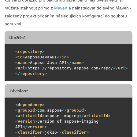
můžete stáhnout přímo z
Maven
a nainstalovat do svého Maven -
založený projekt přidáním následujících konfigurací do souboru
pom.xml.
Úložiště
<
repository
>
<
id
>
AsposeJavaAPI
</
id
>
<
name
>
Aspose Java API
</
name
>
<
url
>
https://repository.aspose.com/repo/
</
url
>
</
repository
>
Závislost
<
dependency
>
<
groupId
>
com.aspose
</
groupId
>
<
artifactId
>
aspose-imaging
</
artifactId
>
<
version
>
version of aspose-imaging 
API
</
version
>
<
classifier
>
jdk16
</
classifier
>