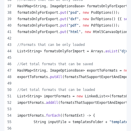
HashMap
<
String
, 
ImageOptionsBase
> 
formatsOnlyForExport
 
formatsOnlyForExport
.
put
(
"psd"
, 
new
PsdOptions
());
formatsOnlyForExport
.
put
(
"dxf"
, 
new
DxfOptions
() {{ 
set
formatsOnlyForExport
.
put
(
"pdf"
, 
new
PdfOptions
());
formatsOnlyForExport
.
put
(
"html"
, 
new
Html5CanvasOptions
//Formats that can be only loaded
List
<
String
> 
formatsOnlyForImport
 = 
Arrays
.
asList
(
"djvu
//Get total formats that can be saved
HashMap
<
String
, 
ImageOptionsBase
> 
exportToFormats
 = 
new
exportToFormats
.
putAll
(
formatsThatSupportExportAndImpor
//Get total formats that can be loaded
List
<
String
> 
importFormats
 = 
new
LinkedList
<>(
formatsOn
importFormats
.
addAll
(
formatsThatSupportExportAndImport
.
importFormats
.
forEach
((
formatExt
) -> {
String
inputFile
 = 
templatesFolder
 + 
"template.