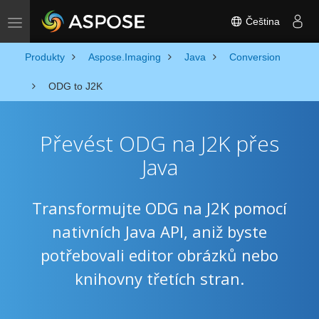
Čeština
Toggle navigation
Produkty
Aspose.Imaging
Java
Conversion
ODG to J2K
Převést ODG na J2K přes
Java
Transformujte ODG na J2K pomocí
nativních Java API, aniž byste
potřebovali editor obrázků nebo
knihovny třetích stran.