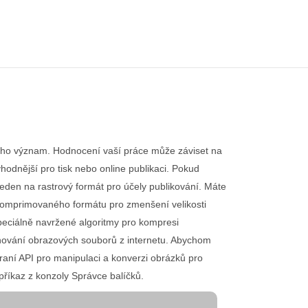
 jeho význam. Hodnocení vaší práce může záviset na
hodnější pro tisk nebo online publikaci. Pokud
eden na rastrový formát pro účely publikování. Máte
 komprimovaného formátu pro zmenšení velikosti
peciálně navržené algoritmy pro kompresi
tahování obrazových souborů z internetu. Abychom
raní API pro manipulaci a konverzi obrázků pro
 příkaz z konzoly Správce balíčků.