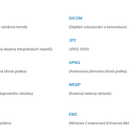
DICOM
ý výměnný formát)
(Digitální zobrazování a komunikace)
JP2
á skupina fotografických expertů)
(JPEG 2000)
APNG
á síťová grafika)
(Animovaná přenosná síťová grafika)
WEBP
 tagovaného obrázku)
(Rastrový webový obrázek)
EMZ
plátno)
(Windows Compressed Enhanced Meta