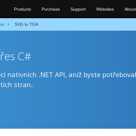
Products
Purchase
Support
Websites
About
ion
SVG to TGA
řes C#
 nativních .NET API, aniž byste potřeboval
tích stran.