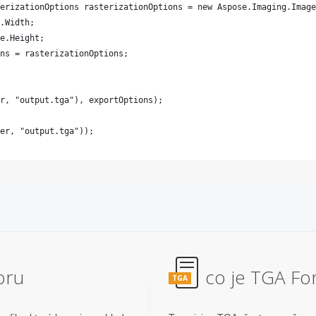
oru
co je TGA Fo
TGA