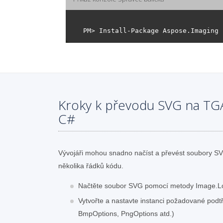
Kroky k převodu SVG na TG
C#
Vývojáři mohou snadno načíst a převést soubory 
několika řádků kódu.
Načtěte soubor SVG pomocí metody Image.L
Vytvořte a nastavte instanci požadované pod
BmpOptions, PngOptions atd.)