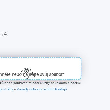
TGA
hněte nebo nahrajte svůj soubor*
ů nebo používáním naší služby souhlasíte s našimi
y služby
a
Zásady ochrany osobních údajů