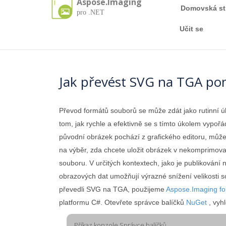
Aspose.Imaging
Domovská st
pro .NET
Učit se
Jak převést SVG na TGA po
Převod formátů souborů se může zdát jako rutinní ú
tom, jak rychle a efektivně se s tímto úkolem vypořá
původní obrázek pochází z grafického editoru, může
na výběr, zda chcete uložit obrázek v nekomprimova
souboru. V určitých kontextech, jako je publikován
obrazových dat umožňují výrazné snížení velikosti s
převedli SVG na TGA, použijeme
Aspose.Imaging fo
platformu C#. Otevřete správce balíčků
NuGet
, vyh
Příkaz konzole Správce balíčků