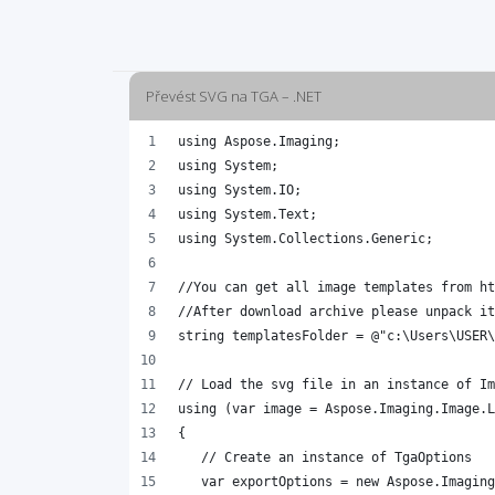
Převést SVG na TGA – .NET