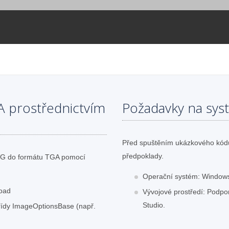
A prostřednictvím
Požadavky na sys
Před spuštěním ukázkového kódu 
předpoklady.
SVG do formátu TGA pomocí
Operační systém: Windows
oad
Vývojové prostředí: Podpor
Studio.
třídy ImageOptionsBase (např.