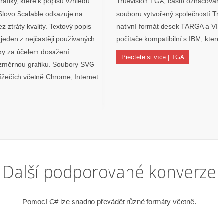
afiky, které k popisu vzhledu
Truevision TGA, často označovan
Slovo Scalable odkazuje na
souboru vytvořený společností Tru
z ztráty kvality. Textový popis
nativní formát desek TARGA a VIS
o jeden z nejčastěji používaných
počítače kompatibilní s IBM, kte
iky za účelem dosažení
Přečtěte si více | TGA
rozměrnou grafiku. Soubory SVG
lížečích včetně Chrome, Internet
Další podporované konverze
Pomocí C# lze snadno převádět různé formáty včetně.