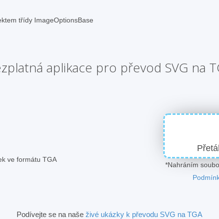
jektem třídy ImageOptionsBase
zplatná aplikace pro převod SVG na 
Přetá
zek ve formátu TGA
*Nahráním soubor
Podmínk
Podívejte se na naše
živé ukázky k převodu SVG na TGA