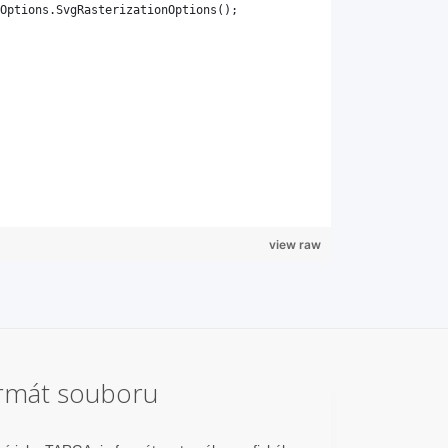
view raw
rmát souboru