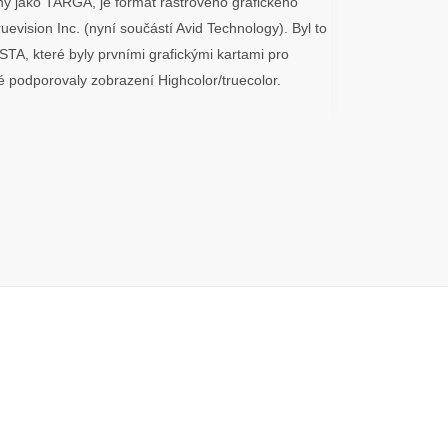
ý jako TARGA, je formát rastrového grafického
evision Inc. (nyní součástí Avid Technology). Byl to
TA, které byly prvními grafickými kartami pro
ré podporovaly zobrazení Highcolor/truecolor.