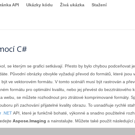
ránka API
Ukázky kódu
Živá ukázka
Stažení
mocí C#
kol, se kterým se grafici setkávají. Přesto by bylo chybou podceňovat
dáte. Původní obrázky obvykle vyžadují převod do formátů, které jsou v
 být ve vektorovém formátu. V tomto scénáři musí být rastrován a přev
ném formátu pro optimální kvalitu, nebo jej převést do bezztrátového
í na webu, se můžete rozhodnout pro ztrátové komprimované formáty. S
ouboru při zachování přijatelné kvality obrazu. To usnadňuje rychlé s
r .NET
API, které je funkčně bohaté, výkonné a snadno použitelné rozh
ledejte
Aspose.Imaging
a nainstalujte. Můžete také použít následující