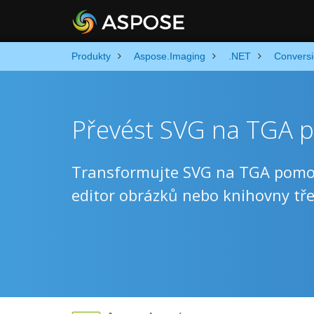
Produkty
Aspose.Imaging
.NET
Convers
Převést SVG na TGA p
Transformujte SVG na TGA pomocí
editor obrázků nebo knihovny tře