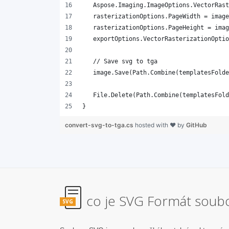
}
convert-svg-to-tga.cs
hosted with ❤ by
GitHub
co je SVG Formát soub
SVG