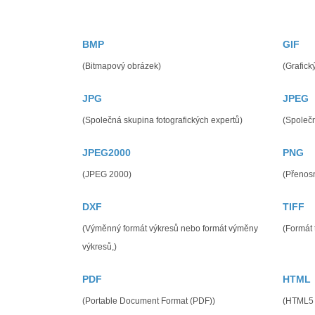
BMP
GIF
(Bitmapový obrázek)
(Grafick
JPG
JPEG
(Společná skupina fotografických expertů)
(Společn
JPEG2000
PNG
(JPEG 2000)
(Přenosn
DXF
TIFF
(Výměnný formát výkresů nebo formát výměny
(Formát
výkresů,)
PDF
HTML
(Portable Document Format (PDF))
(HTML5 