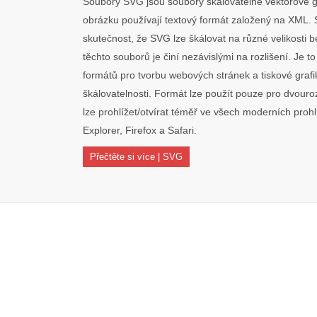
Soubory SVG jsou soubory škálovatelné vektorové gr
obrázku používají textový formát založený na XML. 
skutečnost, že SVG lze škálovat na různé velikosti be
těchto souborů je činí nezávislými na rozlišení. Je t
formátů pro tvorbu webových stránek a tiskové graf
škálovatelnosti. Formát lze použít pouze pro dvou
lze prohlížet/otvírat téměř ve všech moderních proh
Explorer, Firefox a Safari.
Přečtěte si více | SVG