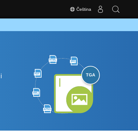
Čeština
HTML
JPG
i
PDF
TGA
XML
APNG