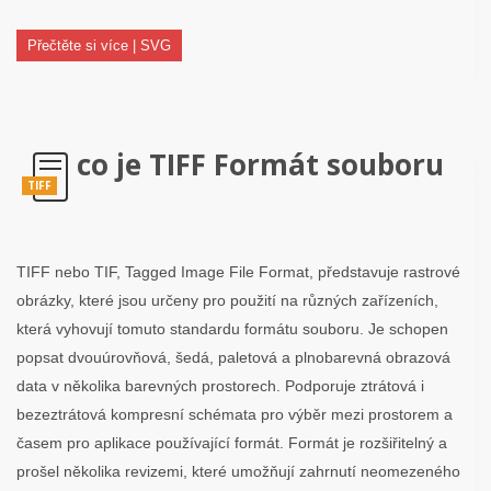
Přečtěte si více | SVG
co je TIFF Formát souboru
TIFF
TIFF nebo TIF, Tagged Image File Format, představuje rastrové
obrázky, které jsou určeny pro použití na různých zařízeních,
která vyhovují tomuto standardu formátu souboru. Je schopen
popsat dvouúrovňová, šedá, paletová a plnobarevná obrazová
data v několika barevných prostorech. Podporuje ztrátová i
bezeztrátová kompresní schémata pro výběr mezi prostorem a
časem pro aplikace používající formát. Formát je rozšiřitelný a
prošel několika revizemi, které umožňují zahrnutí neomezeného