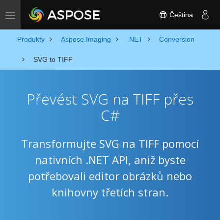
Čeština
Toggle navigation
Produkty
Aspose.Imaging
.NET
Conversion
SVG to TIFF
Převést SVG na TIFF přes
C#
Transformujte SVG na TIFF pomocí
nativních .NET API, aniž byste
potřebovali editor obrázků nebo
knihovny třetích stran.