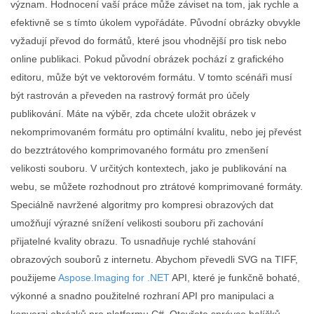
význam. Hodnocení vaší práce může záviset na tom, jak rychle a
efektivně se s tímto úkolem vypořádáte. Původní obrázky obvykle
vyžadují převod do formátů, které jsou vhodnější pro tisk nebo
online publikaci. Pokud původní obrázek pochází z grafického
editoru, může být ve vektorovém formátu. V tomto scénáři musí
být rastrován a převeden na rastrový formát pro účely
publikování. Máte na výběr, zda chcete uložit obrázek v
nekomprimovaném formátu pro optimální kvalitu, nebo jej převést
do bezztrátového komprimovaného formátu pro zmenšení
velikosti souboru. V určitých kontextech, jako je publikování na
webu, se můžete rozhodnout pro ztrátové komprimované formáty.
Speciálně navržené algoritmy pro kompresi obrazových dat
umožňují výrazné snížení velikosti souboru při zachování
přijatelné kvality obrazu. To usnadňuje rychlé stahování
obrazových souborů z internetu. Abychom převedli SVG na TIFF,
použijeme
Aspose.Imaging for .NET
API, které je funkčně bohaté,
výkonné a snadno použitelné rozhraní API pro manipulaci a
konverzi obrázků pro platformu C#. Otevřete správce balíčků