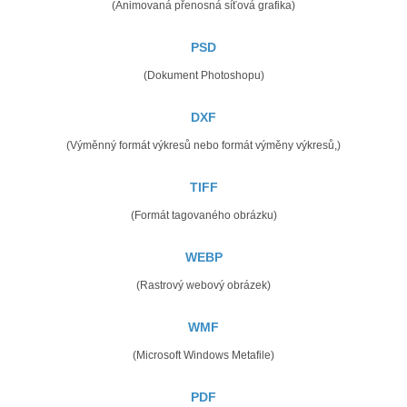
(Animovaná přenosná síťová grafika)
PSD
(Dokument Photoshopu)
DXF
(Výměnný formát výkresů nebo formát výměny výkresů,)
TIFF
(Formát tagovaného obrázku)
WEBP
(Rastrový webový obrázek)
WMF
(Microsoft Windows Metafile)
PDF