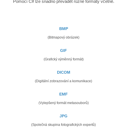
Pomocí C# lze snadno převádět různé formáty včetně.
BMP
(Bitmapový obrázek)
GIF
(Grafický výměnný formát)
DICOM
(Digitální zobrazování a komunikace)
EMF
(Vylepšený formát metasouborů)
JPG
(Společná skupina fotografických expertů)