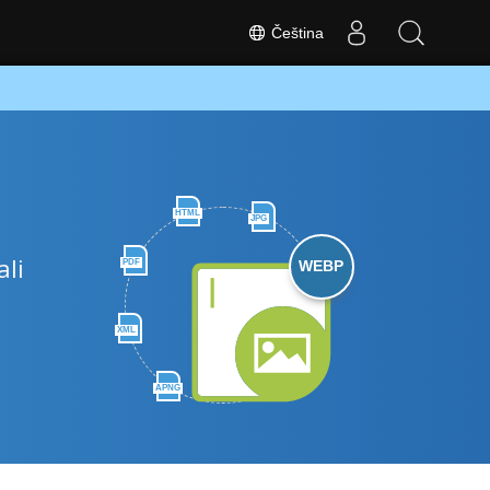
Čeština
HTML
JPG
ali
PDF
WEBP
XML
APNG