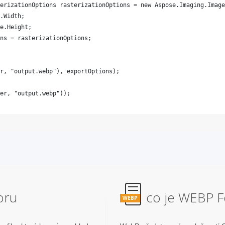
oru
co je WEBP 
WEBP