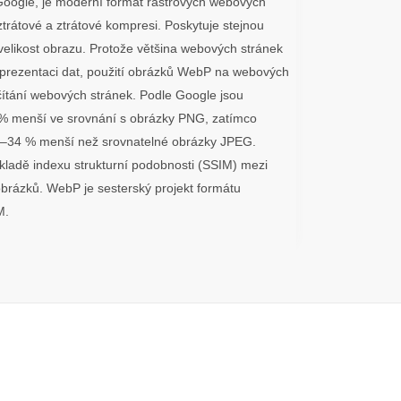
Google, je moderní formát rastrových webových
ztrátové a ztrátové kompresi. Poskytuje stejnou
 velikost obrazu. Protože většina webových stránek
reprezentaci dat, použití obrázků WebP na webových
čítání webových stránek. Podle Google jsou
% menší ve srovnání s obrázky PNG, zatímco
5–34 % menší než srovnatelné obrázky JPEG.
ladě indexu strukturní podobnosti (SSIM) mezi
brázků. WebP je sesterský projekt formátu
M.