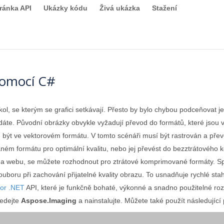
ránka API
Ukázky kódu
Živá ukázka
Stažení
pomocí C#
kol, se kterým se grafici setkávají. Přesto by bylo chybou podceňovat
dáte. Původní obrázky obvykle vyžadují převod do formátů, které jsou v
 být ve vektorovém formátu. V tomto scénáři musí být rastrován a přev
ném formátu pro optimální kvalitu, nebo jej převést do bezztrátového
í na webu, se můžete rozhodnout pro ztrátové komprimované formáty. S
ouboru při zachování přijatelné kvality obrazu. To usnadňuje rychlé s
for .NET
API, které je funkčně bohaté, výkonné a snadno použitelné roz
ledejte
Aspose.Imaging
a nainstalujte. Můžete také použít následující