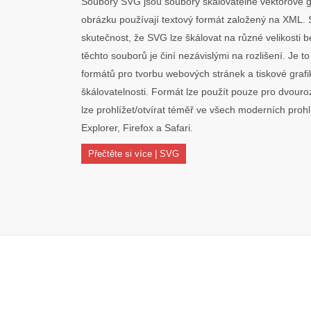
Soubory SVG jsou soubory škálovatelné vektorové gr
obrázku používají textový formát založený na XML. 
skutečnost, že SVG lze škálovat na různé velikosti be
těchto souborů je činí nezávislými na rozlišení. Je t
formátů pro tvorbu webových stránek a tiskové graf
škálovatelnosti. Formát lze použít pouze pro dvou
lze prohlížet/otvírat téměř ve všech moderních proh
Explorer, Firefox a Safari.
Přečtěte si více | SVG