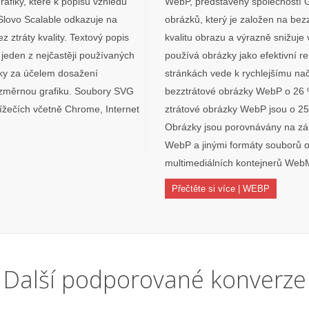
afiky, které k popisu vzhledu
WebP, představený společností 
Slovo Scalable odkazuje na
obrázků, který je založen na bez
z ztráty kvality. Textový popis
kvalitu obrazu a výrazně snižuje
o jeden z nejčastěji používaných
používá obrázky jako efektivní 
iky za účelem dosažení
stránkách vede k rychlejšímu na
rozměrnou grafiku. Soubory SVG
bezztrátové obrázky WebP o 26 
lížečích včetně Chrome, Internet
ztrátové obrázky WebP jsou o 2
Obrázky jsou porovnávány na zák
WebP a jinými formáty souborů o
multimediálních kontejnerů Web
Přečtěte si více | WEBP
Další podporované konverze