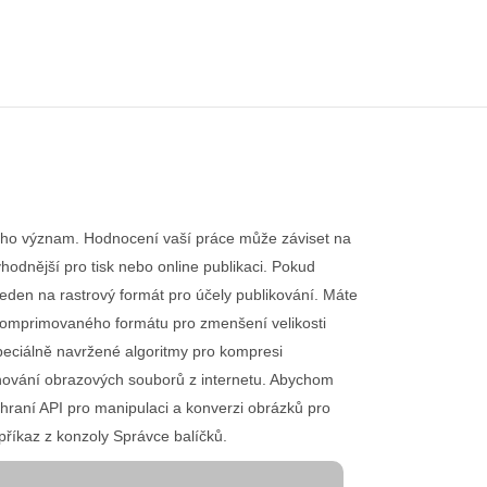
 jeho význam. Hodnocení vaší práce může záviset na
hodnější pro tisk nebo online publikaci. Pokud
eden na rastrový formát pro účely publikování. Máte
 komprimovaného formátu pro zmenšení velikosti
peciálně navržené algoritmy pro kompresi
tahování obrazových souborů z internetu. Abychom
hraní API pro manipulaci a konverzi obrázků pro
 příkaz z konzoly Správce balíčků.