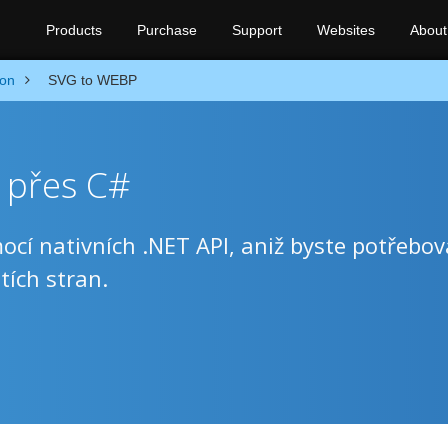
Products
Purchase
Support
Websites
About
ion
SVG to WEBP
 přes C#
í nativních .NET API, aniž byste potřebov
tích stran.