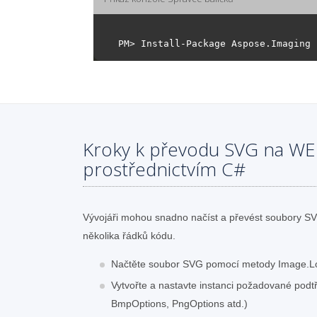
Kroky k převodu SVG na W
prostřednictvím C#
Vývojáři mohou snadno načíst a převést soubory 
několika řádků kódu.
Načtěte soubor SVG pomocí metody Image.L
Vytvořte a nastavte instanci požadované pod
BmpOptions, PngOptions atd.)