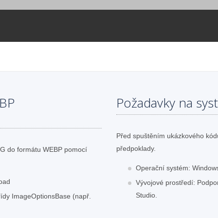
EBP
Požadavky na sys
Před spuštěním ukázkového kódu 
předpoklady.
SVG do formátu WEBP pomocí
Operační systém: Windows
oad
Vývojové prostředí: Podpor
Studio.
třídy ImageOptionsBase (např.