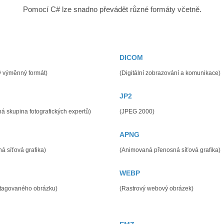
Pomocí C# lze snadno převádět různé formáty včetně.
DICOM
ý výměnný formát)
(Digitální zobrazování a komunikace)
JP2
á skupina fotografických expertů)
(JPEG 2000)
APNG
á síťová grafika)
(Animovaná přenosná síťová grafika)
WEBP
 tagovaného obrázku)
(Rastrový webový obrázek)