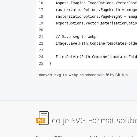
}
convert-svg-to-webp.cs
hosted with ❤ by
GitHub
co je SVG Formát soub
SVG