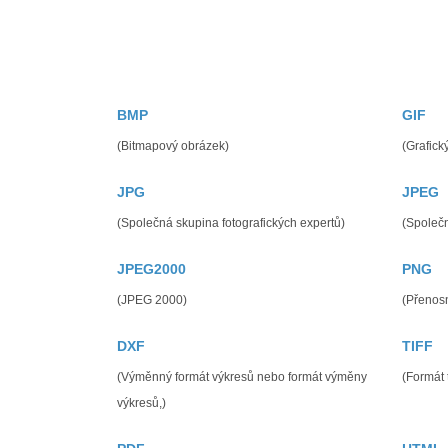
BMP
GIF
(Bitmapový obrázek)
(Grafick
JPG
JPEG
(Společná skupina fotografických expertů)
(Společn
JPEG2000
PNG
(JPEG 2000)
(Přenosn
DXF
TIFF
(Výměnný formát výkresů nebo formát výměny
(Formát
výkresů,)