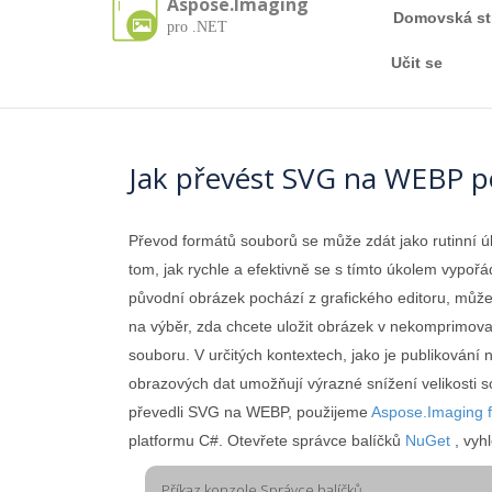
Aspose.Imaging
Domovská st
pro .NET
Učit se
Jak převést SVG na WEBP 
Převod formátů souborů se může zdát jako rutinní ú
tom, jak rychle a efektivně se s tímto úkolem vypořá
původní obrázek pochází z grafického editoru, může
na výběr, zda chcete uložit obrázek v nekomprimova
souboru. V určitých kontextech, jako je publikován
obrazových dat umožňují výrazné snížení velikosti s
převedli SVG na WEBP, použijeme
Aspose.Imaging 
platformu C#. Otevřete správce balíčků
NuGet
, vyh
Příkaz konzole Správce balíčků