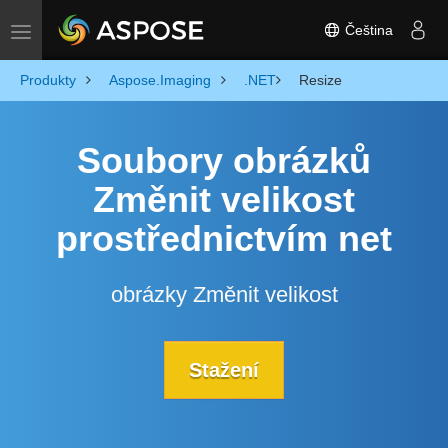
Čeština
Toggle navigation
Produkty
Aspose.Imaging
.NET
Resize
Soubory obrázků
Změnit velikost
prostřednictvím net
obrázky Změnit velikost
Stažení