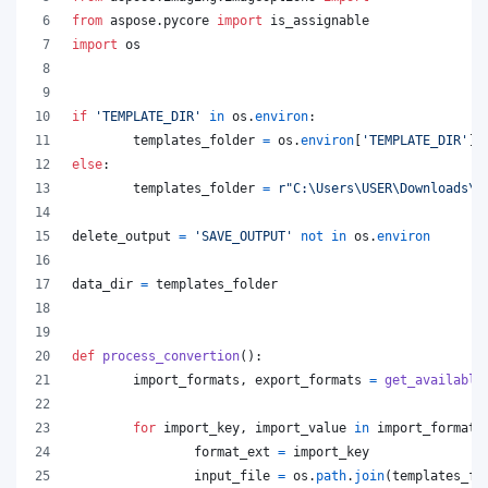
from
aspose
.
pycore
import
is_assignable
import
os
if
'TEMPLATE_DIR'
in
os
.
environ
:
templates_folder
=
os
.
environ
[
'TEMPLATE_DIR'
]
else
:
templates_folder
=
r"C:\Users\USER\Downloads\t
delete_output
=
'SAVE_OUTPUT'
not
in
os
.
environ
data_dir
=
templates_folder
def
process_convertion
():
import_formats
, 
export_formats
=
get_available
for
import_key
, 
import_value
in
import_formats
format_ext
=
import_key
input_file
=
os
.
path
.
join
(
templates_fo