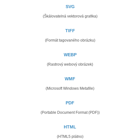
SVG
(Škálovatelná vektorová grafika)
TIFF
(Formát tagovaného obrázku)
WEBP
(Rastrový webový obrázek)
WMF
(Microsoft Windows Metafile)
PDF
(Portable Document Format (PDF))
HTML
(HTML5 plátno)