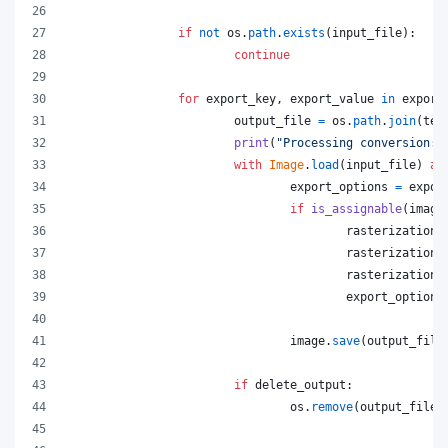
if
not
os
.
path
.
exists
(
input_file
):
continue
for
export_key
, 
export_value
in
export
output_file
=
os
.
path
.
join
(
tem
print
(
"Processing conversion:"
with
Image
.
load
(
input_file
) 
as
export_options
=
expor
if
is_assignable
(
image
rasterization_
rasterization_
rasterization_
export_options
image
.
save
(
output_file
if
delete_output
:
os
.
remove
(
output_file
)