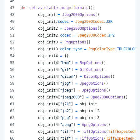
def
get_available_image_formats
():
obj_init
=
Jpeg2000Options
()
obj_init
.
codec
=
Jpeg2000Codec
.
J2K
obj_init2
=
Jpeg2000Options
()
obj_init2
.
codec
=
Jpeg2000Codec
.
JP2
obj_init3
=
PngOptions
()
obj_init3
.
color_type
=
PngColorType
.
TRUECOLOR_
obj_init4
=
 {}
obj_init4
[
"bmp"
] 
=
BmpOptions
()
obj_init4
[
"gif"
] 
=
GifOptions
()
obj_init4
[
"dicom"
] 
=
DicomOptions
()
obj_init4
[
"jpg"
] 
=
JpegOptions
()
obj_init4
[
"jpeg"
] 
=
JpegOptions
()
obj_init4
[
"jpeg2000"
] 
=
Jpeg2000Options
()
obj_init4
[
"j2k"
] 
=
obj_init
obj_init4
[
"jp2"
] 
=
obj_init2
obj_init4
[
"png"
] 
=
obj_init3
obj_init4
[
"apng"
] 
=
ApngOptions
()
obj_init4
[
"tiff"
] 
=
TiffOptions
(
TiffExpectedFo
obj_init4
[
"tif"
] 
=
TiffOptions
(
TiffExpectedFor