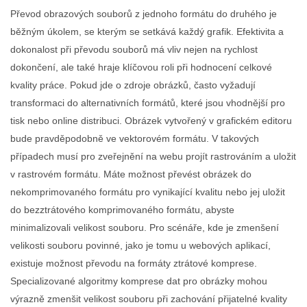
Převod obrazových souborů z jednoho formátu do druhého je
běžným úkolem, se kterým se setkává každý grafik. Efektivita a
dokonalost při převodu souborů má vliv nejen na rychlost
dokončení, ale také hraje klíčovou roli při hodnocení celkové
kvality práce. Pokud jde o zdroje obrázků, často vyžadují
transformaci do alternativních formátů, které jsou vhodnější pro
tisk nebo online distribuci. Obrázek vytvořený v grafickém editoru
bude pravděpodobně ve vektorovém formátu. V takových
případech musí pro zveřejnění na webu projít rastrováním a uložit
v rastrovém formátu. Máte možnost převést obrázek do
nekomprimovaného formátu pro vynikající kvalitu nebo jej uložit
do bezztrátového komprimovaného formátu, abyste
minimalizovali velikost souboru. Pro scénáře, kde je zmenšení
velikosti souboru povinné, jako je tomu u webových aplikací,
existuje možnost převodu na formáty ztrátové komprese.
Specializované algoritmy komprese dat pro obrázky mohou
výrazně zmenšit velikost souboru při zachování přijatelné kvality