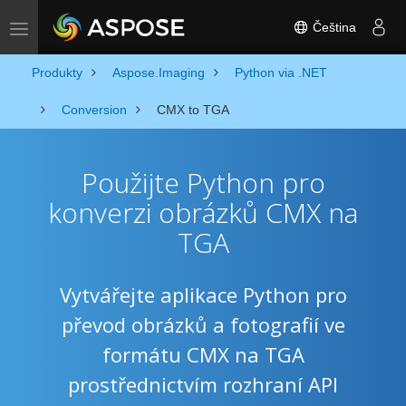
Čeština
Toggle navigation
Produkty
Aspose.Imaging
Python via .NET
Conversion
CMX to TGA
Použijte Python pro
konverzi obrázků CMX na
TGA
Vytvářejte aplikace Python pro
převod obrázků a fotografií ve
formátu CMX na TGA
prostřednictvím rozhraní API