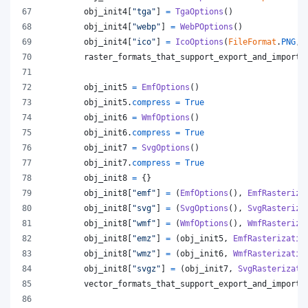
obj_init4
[
"tga"
] 
=
TgaOptions
()
obj_init4
[
"webp"
] 
=
WebPOptions
()
obj_init4
[
"ico"
] 
=
IcoOptions
(
FileFormat
.
PNG
, 
raster_formats_that_support_export_and_import
obj_init5
=
EmfOptions
()
obj_init5
.
compress
=
True
obj_init6
=
WmfOptions
()
obj_init6
.
compress
=
True
obj_init7
=
SvgOptions
()
obj_init7
.
compress
=
True
obj_init8
=
 {}
obj_init8
[
"emf"
] 
=
 (
EmfOptions
(), 
EmfRasteriza
obj_init8
[
"svg"
] 
=
 (
SvgOptions
(), 
SvgRasteriza
obj_init8
[
"wmf"
] 
=
 (
WmfOptions
(), 
WmfRasteriza
obj_init8
[
"emz"
] 
=
 (
obj_init5
, 
EmfRasterizatio
obj_init8
[
"wmz"
] 
=
 (
obj_init6
, 
WmfRasterizatio
obj_init8
[
"svgz"
] 
=
 (
obj_init7
, 
SvgRasterizati
vector_formats_that_support_export_and_import