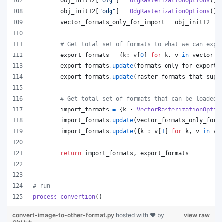
obj_init12
[
"otg"
] 
=
OtgRasterizationOptions
()
obj_init12
[
"odg"
] 
=
OdgRasterizationOptions
()
vector_formats_only_for_import
=
obj_init12
# Get total set of formats to what we can expo
export_formats
=
 {
k
: 
v
[
0
] 
for
k
, 
v
in
vector_f
export_formats
.
update
(
formats_only_for_export
)
export_formats
.
update
(
raster_formats_that_supp
# Get total set of formats that can be loaded
import_formats
=
 {
k
 : 
VectorRasterizationOptio
import_formats
.
update
(
vector_formats_only_for_
import_formats
.
update
({
k
 : 
v
[
1
] 
for
k
, 
v
in
ve
return
import_formats
, 
export_formats
# run
process_convertion
()
convert-image-to-other-format.py
hosted with ❤ by
view raw