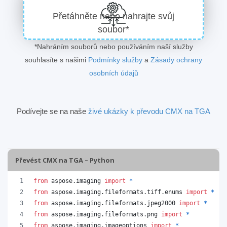
Přetáhněte nebo nahrajte svůj
soubor*
*Nahráním souborů nebo používáním naší služby
souhlasíte s našimi
Podmínky služby
a
Zásady ochrany
osobních údajů
Podívejte se na naše
živé ukázky k převodu CMX na TGA
Převést CMX na TGA – Python
from
aspose
.
imaging
import
*
from
aspose
.
imaging
.
fileformats
.
tiff
.
enums
import
*
from
aspose
.
imaging
.
fileformats
.
jpeg2000
import
*
from
aspose
.
imaging
.
fileformats
.
png
import
*
from
aspose
.
imaging
.
imageoptions
import
*