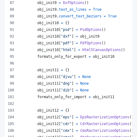
obj_init9
=
DxfOptions
()
obj_init9
.
text_as_lines
=
True
obj_init9
.
convert_text_beziers
=
True
obj_init10
=
 {}
obj_init10
[
"psd"
] 
=
PsdOptions
()
obj_init10
[
"dxf"
] 
=
obj_init9
obj_init10
[
"pdf"
] 
=
PdfOptions
()
obj_init10
[
"html"
] 
=
Html5CanvasOptions
()
formats_only_for_export
=
obj_init10
obj_init11
=
 {}
obj_init11
[
"djvu"
] 
=
None
obj_init11
[
"dng"
] 
=
None
obj_init11
[
"dib"
] 
=
None
formats_only_for_import
=
obj_init11
obj_init12
=
 {}
obj_init12
[
"eps"
] 
=
EpsRasterizationOptions
()
obj_init12
[
"cdr"
] 
=
CdrRasterizationOptions
()
obj_init12
[
"cmx"
] 
=
CmxRasterizationOptions
()