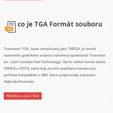
co je TGA Formát souboru
TGA
Truevision TGA, často označovaný jako TARGA, je formát
rastrového grafického souboru vytvořený společností Truevision
Inc. (nyní součástí Avid Technology). Byl to nativní formát desek
TARGA a VISTA, které byly prvními grafickými kartami pro
počítače kompatibilní s IBM, které podporovaly zobrazení
Highcolor/truecolor.
Přečtěte si více | TGA