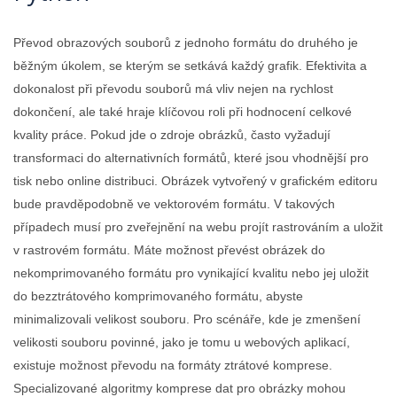
Převod obrazových souborů z jednoho formátu do druhého je
běžným úkolem, se kterým se setkává každý grafik. Efektivita a
dokonalost při převodu souborů má vliv nejen na rychlost
dokončení, ale také hraje klíčovou roli při hodnocení celkové
kvality práce. Pokud jde o zdroje obrázků, často vyžadují
transformaci do alternativních formátů, které jsou vhodnější pro
tisk nebo online distribuci. Obrázek vytvořený v grafickém editoru
bude pravděpodobně ve vektorovém formátu. V takových
případech musí pro zveřejnění na webu projít rastrováním a uložit
v rastrovém formátu. Máte možnost převést obrázek do
nekomprimovaného formátu pro vynikající kvalitu nebo jej uložit
do bezztrátového komprimovaného formátu, abyste
minimalizovali velikost souboru. Pro scénáře, kde je zmenšení
velikosti souboru povinné, jako je tomu u webových aplikací,
existuje možnost převodu na formáty ztrátové komprese.
Specializované algoritmy komprese dat pro obrázky mohou