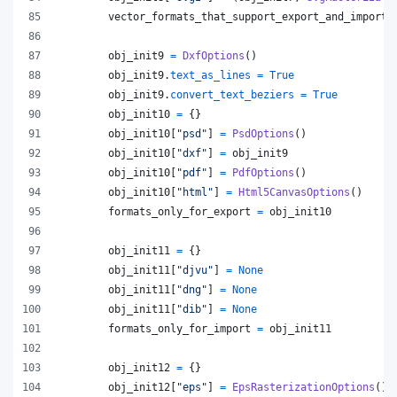
vector_formats_that_support_export_and_import
obj_init9
=
DxfOptions
()
obj_init9
.
text_as_lines
=
True
obj_init9
.
convert_text_beziers
=
True
obj_init10
=
 {}
obj_init10
[
"psd"
] 
=
PsdOptions
()
obj_init10
[
"dxf"
] 
=
obj_init9
obj_init10
[
"pdf"
] 
=
PdfOptions
()
obj_init10
[
"html"
] 
=
Html5CanvasOptions
()
formats_only_for_export
=
obj_init10
obj_init11
=
 {}
obj_init11
[
"djvu"
] 
=
None
obj_init11
[
"dng"
] 
=
None
obj_init11
[
"dib"
] 
=
None
formats_only_for_import
=
obj_init11
obj_init12
=
 {}
obj_init12
[
"eps"
] 
=
EpsRasterizationOptions
()