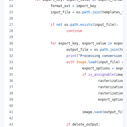
format_ext
=
import_key
input_file
=
os
.
path
.
join
(
templates_fo
if
not
os
.
path
.
exists
(
input_file
):
continue
for
export_key
, 
export_value
in
export
output_file
=
os
.
path
.
join
(
tem
print
(
"Processing conversion:"
with
Image
.
load
(
input_file
) 
as
export_options
=
expor
if
is_assignable
(
image
rasterization_
rasterization_
rasterization_
export_options
image
.
save
(
output_file
if
delete_output
: