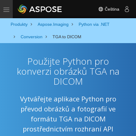
Čeština
Toggle navigation
Produkty
Aspose.Imaging
Python via .NET
Conversion
TGA to DICOM
Použijte Python pro
konverzi obrázků TGA na
DICOM
Vytvářejte aplikace Python pro
převod obrázků a fotografií ve
formátu TGA na DICOM
prostřednictvím rozhraní API