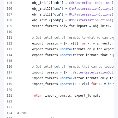
obj_init12
[
"cdr"
] 
=
CdrRasterizationOptions
()
obj_init12
[
"cmx"
] 
=
CmxRasterizationOptions
()
obj_init12
[
"otg"
] 
=
OtgRasterizationOptions
()
obj_init12
[
"odg"
] 
=
OdgRasterizationOptions
()
vector_formats_only_for_import
=
obj_init12
# Get total set of formats to what we can expo
export_formats
=
 {
k
: 
v
[
0
] 
for
k
, 
v
in
vector_f
export_formats
.
update
(
formats_only_for_export
)
export_formats
.
update
(
raster_formats_that_supp
# Get total set of formats that can be loaded
import_formats
=
 {
k
 : 
VectorRasterizationOptio
import_formats
.
update
(
vector_formats_only_for_
import_formats
.
update
({
k
 : 
v
[
1
] 
for
k
, 
v
in
ve
return
import_formats
, 
export_formats
# run