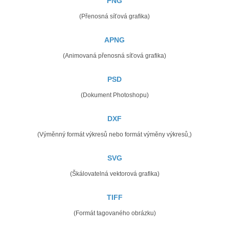
PNG
(Přenosná síťová grafika)
APNG
(Animovaná přenosná síťová grafika)
PSD
(Dokument Photoshopu)
DXF
(Výměnný formát výkresů nebo formát výměny výkresů,)
SVG
(Škálovatelná vektorová grafika)
TIFF
(Formát tagovaného obrázku)