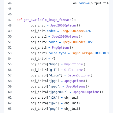
os
.
remove
(
output_file
)
def
get_available_image_formats
():
obj_init
=
Jpeg2000Options
()
obj_init
.
codec
=
Jpeg2000Codec
.
J2K
obj_init2
=
Jpeg2000Options
()
obj_init2
.
codec
=
Jpeg2000Codec
.
JP2
obj_init3
=
PngOptions
()
obj_init3
.
color_type
=
PngColorType
.
TRUECOLOR_
obj_init4
=
 {}
obj_init4
[
"bmp"
] 
=
BmpOptions
()
obj_init4
[
"gif"
] 
=
GifOptions
()
obj_init4
[
"dicom"
] 
=
DicomOptions
()
obj_init4
[
"jpg"
] 
=
JpegOptions
()
obj_init4
[
"jpeg"
] 
=
JpegOptions
()
obj_init4
[
"jpeg2000"
] 
=
Jpeg2000Options
()
obj_init4
[
"j2k"
] 
=
obj_init
obj_init4
[
"jp2"
] 
=
obj_init2
obj_init4
[
"png"
] 
=
obj_init3