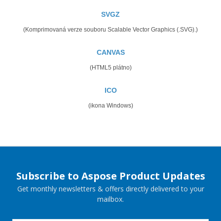
SVGZ
(Komprimovaná verze souboru Scalable Vector Graphics (.SVG).)
CANVAS
(HTML5 plátno)
ICO
(ikona Windows)
Subscribe to Aspose Product Updates
Get monthly newsletters & offers directly delivered to your
mailbox.