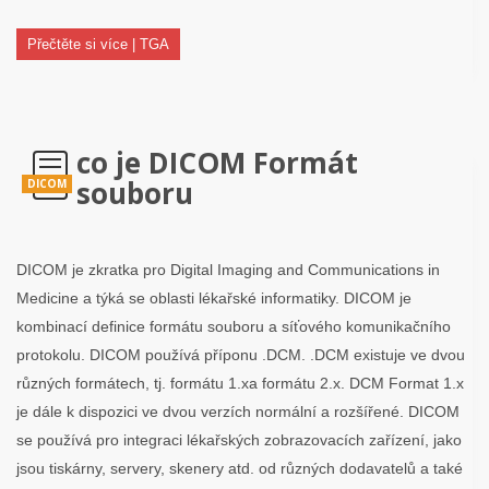
Přečtěte si více | TGA
co je DICOM Formát
souboru
DICOM
DICOM je zkratka pro Digital Imaging and Communications in
Medicine a týká se oblasti lékařské informatiky. DICOM je
kombinací definice formátu souboru a síťového komunikačního
protokolu. DICOM používá příponu .DCM. .DCM existuje ve dvou
různých formátech, tj. formátu 1.xa formátu 2.x. DCM Format 1.x
je dále k dispozici ve dvou verzích normální a rozšířené. DICOM
se používá pro integraci lékařských zobrazovacích zařízení, jako
jsou tiskárny, servery, skenery atd. od různých dodavatelů a také