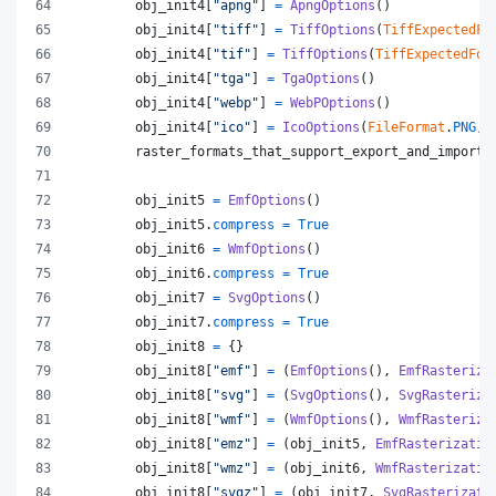
obj_init4
[
"apng"
] 
=
ApngOptions
()
obj_init4
[
"tiff"
] 
=
TiffOptions
(
TiffExpectedFo
obj_init4
[
"tif"
] 
=
TiffOptions
(
TiffExpectedFor
obj_init4
[
"tga"
] 
=
TgaOptions
()
obj_init4
[
"webp"
] 
=
WebPOptions
()
obj_init4
[
"ico"
] 
=
IcoOptions
(
FileFormat
.
PNG
, 
raster_formats_that_support_export_and_import
obj_init5
=
EmfOptions
()
obj_init5
.
compress
=
True
obj_init6
=
WmfOptions
()
obj_init6
.
compress
=
True
obj_init7
=
SvgOptions
()
obj_init7
.
compress
=
True
obj_init8
=
 {}
obj_init8
[
"emf"
] 
=
 (
EmfOptions
(), 
EmfRasteriza
obj_init8
[
"svg"
] 
=
 (
SvgOptions
(), 
SvgRasteriza
obj_init8
[
"wmf"
] 
=
 (
WmfOptions
(), 
WmfRasteriza
obj_init8
[
"emz"
] 
=
 (
obj_init5
, 
EmfRasterizatio
obj_init8
[
"wmz"
] 
=
 (
obj_init6
, 
WmfRasterizatio
obj_init8
[
"svgz"
] 
=
 (
obj_init7
, 
SvgRasterizati