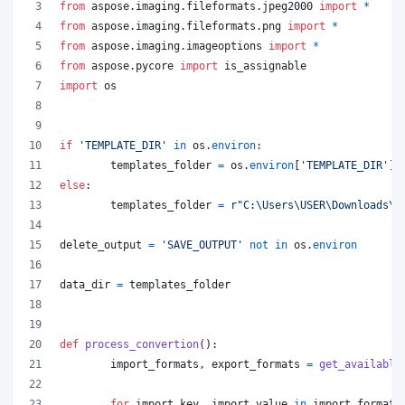
from
aspose
.
imaging
.
fileformats
.
jpeg2000
import
*
from
aspose
.
imaging
.
fileformats
.
png
import
*
from
aspose
.
imaging
.
imageoptions
import
*
from
aspose
.
pycore
import
is_assignable
import
os
if
'TEMPLATE_DIR'
in
os
.
environ
:
templates_folder
=
os
.
environ
[
'TEMPLATE_DIR'
]
else
:
templates_folder
=
r"C:\Users\USER\Downloads\t
delete_output
=
'SAVE_OUTPUT'
not
in
os
.
environ
data_dir
=
templates_folder
def
process_convertion
():
import_formats
, 
export_formats
=
get_available
for
import_key
, 
import_value
in
import_formats