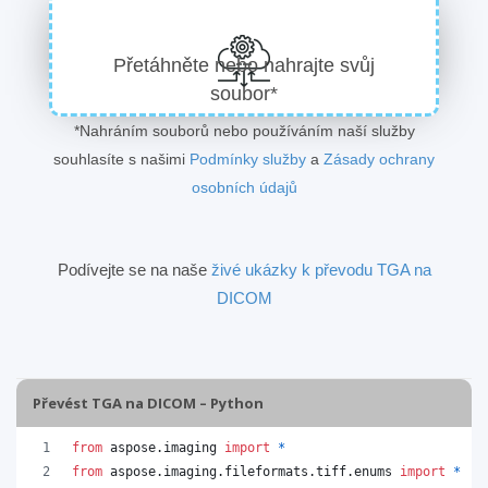
Přetáhněte nebo nahrajte svůj
soubor*
*Nahráním souborů nebo používáním naší služby
souhlasíte s našimi
Podmínky služby
a
Zásady ochrany
osobních údajů
Podívejte se na naše
živé ukázky k převodu TGA na
DICOM
Převést TGA na DICOM – Python
from
aspose
.
imaging
import
*
from
aspose
.
imaging
.
fileformats
.
tiff
.
enums
import
*