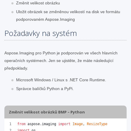
Změnit velikost obrázku
Uložit obrázek se změněnou velikostí na disk ve formátu
podporovaném Aspose.Imaging
Požadavky na systém
Aspose.Imaging pro Python je podporován ve všech hlavních
operačních systémech. Jen se ujistěte, že máte následující
předpoklady.
Microsoft Windows / Linux s .NET Core Runtime.
Správce balíčků Python a PyPi.
Změnit velikost obrázků BMP – Python
from
aspose
.
imaging
import
Image
, 
ResizeType
import
os