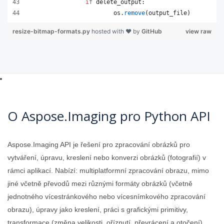
if
delete_output
:
os
.
remove
(
output_file
)
resize-bitmap-formats.py
hosted with ❤ by
GitHub
view raw
O Aspose.Imaging pro Python API
Aspose.Imaging API je řešení pro zpracování obrázků pro
vytváření, úpravu, kreslení nebo konverzi obrázků (fotografií) v
rámci aplikací. Nabízí: multiplatformní zpracování obrazu, mimo
jiné včetně převodů mezi různými formáty obrázků (včetně
jednotného vícestránkového nebo vícesnímkového zpracování
obrazu), úpravy jako kreslení, práci s grafickými primitivy,
transformace (změna velikosti, oříznutí, převrácení a otočení).