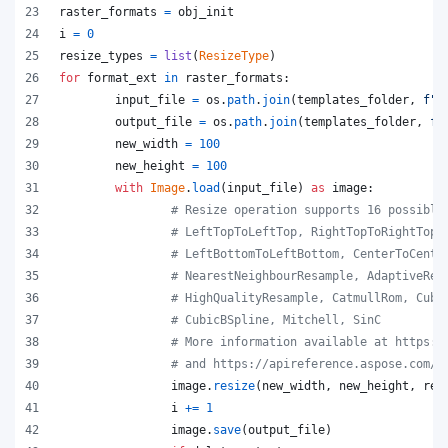
raster_formats
=
obj_init
i
=
0
resize_types
=
list
(
ResizeType
)
for
format_ext
in
raster_formats
:
input_file
=
os
.
path
.
join
(
templates_folder
, 
f"t
output_file
=
os
.
path
.
join
(
templates_folder
, 
f"
new_width
=
100
new_height
=
100
with
Image
.
load
(
input_file
) 
as
image
:
# Resize operation supports 16 possible
# LeftTopToLeftTop, RightTopToRightTop,
# LeftBottomToLeftBottom, CenterToCente
# NearestNeighbourResample, AdaptiveRes
# HighQualityResample, CatmullRom, Cubi
# CubicBSpline, Mitchell, SinC
# More information available at https:/
# and https://apireference.aspose.com/i
image
.
resize
(
new_width
, 
new_height
, 
res
i
+=
1
image
.
save
(
output_file
)