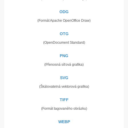
ODG
(Formát Apache OpenOffice Draw)
OTG
(OpenDocument Standard)
PNG
(Přenosná síťová grafika)
SVG
(Škálovatelná vektorová grafika)
TIFF
(Formát tagovaného obrázku)
WEBP