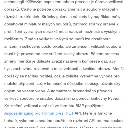
technologií. Klíčovým aspektem tohoto procesu je úprava velikosti
obrázků. Často je potřeba obrázky zmenšit a soubory ukládat v
různých rozlišeních. Stránky galerie s náhledy by například měly
obsahovat miniatury malých souborů, zatímco stránky určené k
prohlížení vybraných obrázků musí nabízet možnosti s vysokým
rozlišením. Změnu velikosti velkých souborů lze dosáhnout
snížením celkového počtu pixelů, ale zmenšení velikosti souboru
musí být provedeno bez snížení kvality obrazu. Během procesu
změny měřítka je důležité zvážit nastavení komprese dat, aby
byla zachována rovnováha mezi velikostí a kvalitou obrazu. Menší
obrázky se načítají rychleji, což je zvláště významná výhoda pro
mobilní připojení, což v konečném důsledku zlepšuje uživatelský
dojem na vašem webu. Automatizace hromadného převodu
velikosti souboru je snadno dosažitelná pomocí knihovny Python.
Ke změně velikosti obrázků ve formátu BMP použijeme
Aspose.Imaging pro Python přes .NET
API, které je funkčně
bohaté, výkonné a snadno použitelné rozhraní API pro manipulaci
a konverzi obrázků pro platformu Python. Můžete jej nainstalovat