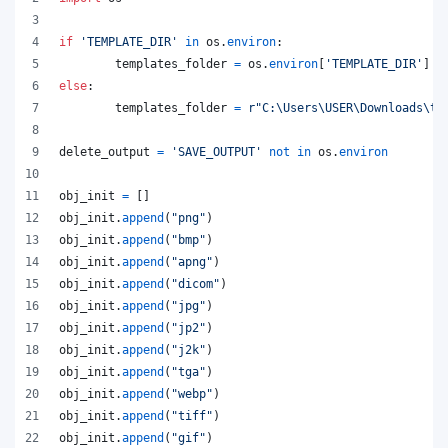
if
'TEMPLATE_DIR'
in
os
.
environ
:
templates_folder
=
os
.
environ
[
'TEMPLATE_DIR'
]
else
:
templates_folder
=
r"C:\Users\USER\Downloads\te
delete_output
=
'SAVE_OUTPUT'
not
in
os
.
environ
obj_init
=
 []
obj_init
.
append
(
"png"
)
obj_init
.
append
(
"bmp"
)
obj_init
.
append
(
"apng"
)
obj_init
.
append
(
"dicom"
)
obj_init
.
append
(
"jpg"
)
obj_init
.
append
(
"jp2"
)
obj_init
.
append
(
"j2k"
)
obj_init
.
append
(
"tga"
)
obj_init
.
append
(
"webp"
)
obj_init
.
append
(
"tiff"
)
obj_init
.
append
(
"gif"
)