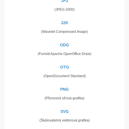
JP2
(JPEG 2000)
J2K
(Wavelet Compressed Image)
ODG
(Formát Apache OpenOffice Draw)
OTG
(OpenDocument Standard)
PNG
(Přenosná síťová grafika)
SVG
(Škálovatelná vektorová grafika)