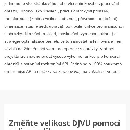
jednotného vícestránkového nebo vícesnímkového zpracování
obrazu), úpravy jako kreslení, práci s grafickými primitivy,
transformace (změna velikosti, oříznutí, převrácení a otočení).
binarizace, stupně šedi, úprava), pokročilé funkce pro manipulaci
s obrázky (filtrování, rozklad, maskování, vyrovnání sklonu) a
strategie optimalizace paměti. Je to samostatná knihovna a není
závislá na žádném softwaru pro operace s obrázky. V rámci
projektů lze snadno přidat vysoce výkonné funkce pro konverzi
obrázků s nativními rozhraními API. Jedná se o 100% soukromá
on-premise API a obrázky se zpracovávají na vašich serverech.
Změňte velikost DJVU pomocí