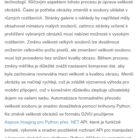
technologií. Klíčovým aspektem tohoto procesu je úprava velikosti
obrázků. Často je potřeba obrázky zmenšit a soubory ukládat v
různých rozlišeních. Stránky galerie s náhledy by například měly
obsahovat miniatury malých souborů, zatímco stránky určené k
prohlížení vybraných obrázků musí nabízet možnosti s vysokým
rozlišením. Změnu velikosti velkých souborů lze dosáhnout
snížením celkového počtu pixelů, ale zmenšení velikosti souboru
musí být provedeno bez snížení kvality obrazu. Během procesu
změny měřítka je důležité zvážit nastavení komprese dat, aby
byla zachována rovnováha mezi velikostí a kvalitou obrazu. Menší
obrázky se načítají rychleji, což je zvláště významná výhoda pro
mobilní připojení, což v konečném důsledku zlepšuje uživatelský
dojem na vašem webu. Automatizace hromadného převodu
velikosti souboru je snadno dosažitelná pomocí knihovny Python.
Ke změně velikosti obrázků ve formátu DJVU použijeme
Aspose.Imaging pro Python přes .NET
API, které je funkčně
bohaté, výkonné a snadno použitelné rozhraní API pro manipulaci
a konverzi obrázků pro platformu Python. Můžete jej nainstalovat