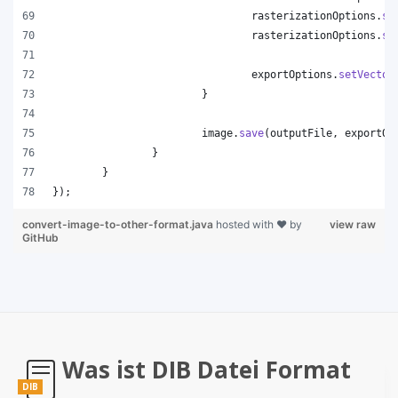
rasterizationOptions
.
se
rasterizationOptions
.
se
exportOptions
.
setVector
			}
image
.
save
(
outputFile
, 
exportOp
		}
	}
});
convert-image-to-other-format.java
hosted with ❤ by
view raw
GitHub
Was ist DIB Datei Format
DIB