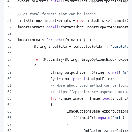
exportToFormats
.
putAll
(
formatsThatSupportExportAndImpor
//Get total formats that can be loaded
List
<
String
> 
importFormats
 = 
new
LinkedList
<>(
formatsOn
importFormats
.
addAll
(
formatsThatSupportExportAndImport
.
importFormats
.
forEach
((
formatExt
) -> {
String
inputFile
 = 
templatesFolder
 + 
"template.
for
 (
Map
.
Entry
<
String
, 
ImageOptionsBase
> 
export
	{
String
outputFile
 = 
String
.
format
(
"%s
\\
System
.
out
.
println
(
outputFile
);
// More about load method can be found 
// https://apireference.aspose.com/imag
try
 (
Image
image
 = 
Image
.
load
(
inputFile
		{
ImageOptionsBase
exportOptions
 
if
 ((
formatExt
.
equals
(
"emf"
) ||
			{
EmfRasterizationOptions