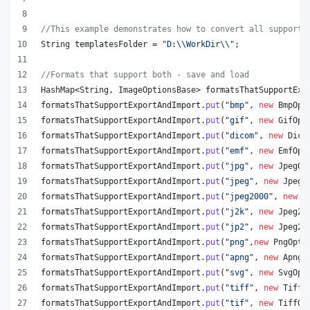
//This example demonstrates how to convert all supporte
String
templatesFolder
 = 
"D:
\\
WorkDir
\\
"
;
//Formats that support both - save and load
HashMap
<
String
, 
ImageOptionsBase
> 
formatsThatSupportExp
formatsThatSupportExportAndImport
.
put
(
"bmp"
, 
new
BmpOpt
formatsThatSupportExportAndImport
.
put
(
"gif"
, 
new
GifOpt
formatsThatSupportExportAndImport
.
put
(
"dicom"
, 
new
Dico
formatsThatSupportExportAndImport
.
put
(
"emf"
, 
new
EmfOpt
formatsThatSupportExportAndImport
.
put
(
"jpg"
, 
new
JpegOp
formatsThatSupportExportAndImport
.
put
(
"jpeg"
, 
new
JpegO
formatsThatSupportExportAndImport
.
put
(
"jpeg2000"
, 
new
J
formatsThatSupportExportAndImport
.
put
(
"j2k"
, 
new
Jpeg20
formatsThatSupportExportAndImport
.
put
(
"jp2"
, 
new
Jpeg20
formatsThatSupportExportAndImport
.
put
(
"png"
,
new
PngOpti
formatsThatSupportExportAndImport
.
put
(
"apng"
, 
new
ApngO
formatsThatSupportExportAndImport
.
put
(
"svg"
, 
new
SvgOpt
formatsThatSupportExportAndImport
.
put
(
"tiff"
, 
new
TiffO
formatsThatSupportExportAndImport
.
put
(
"tif"
, 
new
TiffOp