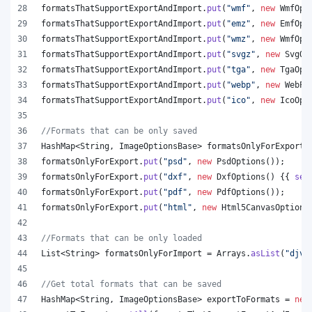
formatsThatSupportExportAndImport
.
put
(
"wmf"
, 
new
WmfOpt
formatsThatSupportExportAndImport
.
put
(
"emz"
, 
new
EmfOpt
formatsThatSupportExportAndImport
.
put
(
"wmz"
, 
new
WmfOpt
formatsThatSupportExportAndImport
.
put
(
"svgz"
, 
new
SvgOp
formatsThatSupportExportAndImport
.
put
(
"tga"
, 
new
TgaOpt
formatsThatSupportExportAndImport
.
put
(
"webp"
, 
new
WebPO
formatsThatSupportExportAndImport
.
put
(
"ico"
, 
new
IcoOpt
//Formats that can be only saved
HashMap
<
String
, 
ImageOptionsBase
> 
formatsOnlyForExport
 
formatsOnlyForExport
.
put
(
"psd"
, 
new
PsdOptions
());
formatsOnlyForExport
.
put
(
"dxf"
, 
new
DxfOptions
() {{ 
set
formatsOnlyForExport
.
put
(
"pdf"
, 
new
PdfOptions
());
formatsOnlyForExport
.
put
(
"html"
, 
new
Html5CanvasOptions
//Formats that can be only loaded
List
<
String
> 
formatsOnlyForImport
 = 
Arrays
.
asList
(
"djvu
//Get total formats that can be saved
HashMap
<
String
, 
ImageOptionsBase
> 
exportToFormats
 = 
new