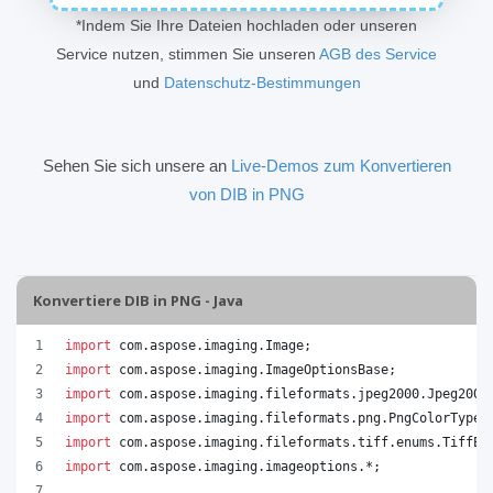
*Indem Sie Ihre Dateien hochladen oder unseren
Service nutzen, stimmen Sie unseren
AGB des Service
und
Datenschutz-Bestimmungen
Sehen Sie sich unsere an
Live-Demos zum Konvertieren
von DIB in PNG
Konvertiere DIB in PNG - Java
import
com
.
aspose
.
imaging
.
Image
;
import
com
.
aspose
.
imaging
.
ImageOptionsBase
;
import
com
.
aspose
.
imaging
.
fileformats
.
jpeg2000
.
Jpeg2000
import
com
.
aspose
.
imaging
.
fileformats
.
png
.
PngColorType
;
import
com
.
aspose
.
imaging
.
fileformats
.
tiff
.
enums
.
TiffEx
import
com
.
aspose
.
imaging
.
imageoptions
.*;