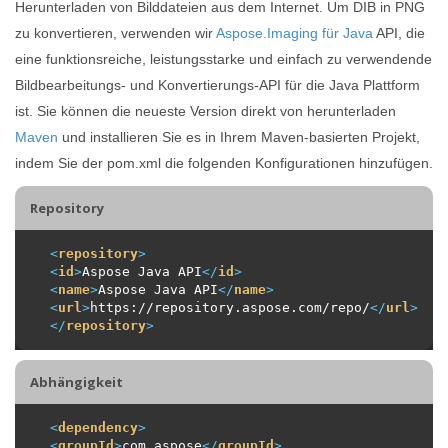
Herunterladen von Bilddateien aus dem Internet. Um DIB in PNG
zu konvertieren, verwenden wir
Aspose.Imaging für Java
API, die
eine funktionsreiche, leistungsstarke und einfach zu verwendende
Bildbearbeitungs- und Konvertierungs-API für die Java Plattform
ist. Sie können die neueste Version direkt von herunterladen
Maven
und installieren Sie es in Ihrem Maven-basierten Projekt,
indem Sie der pom.xml die folgenden Konfigurationen hinzufügen.
Repository
<
repository
>
<
id
>
Aspose Java API
</
id
>
<
name
>
Aspose Java API
</
name
>
<
url
>
https://repository.aspose.com/repo/
</
url
>
</
repository
>
Abhängigkeit
<
dependency
>
<
groupId
>
com.aspose
</
groupId
>