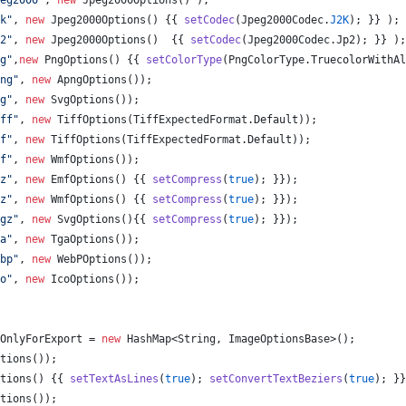
eg2000"
, 
new
Jpeg2000Options
() );
k"
, 
new
Jpeg2000Options
() {{ 
setCodec
(
Jpeg2000Codec
.
J2K
); }} );
2"
, 
new
Jpeg2000Options
()  {{ 
setCodec
(
Jpeg2000Codec
.
Jp2
); }} );
g"
,
new
PngOptions
() {{ 
setColorType
(
PngColorType
.
TruecolorWithAl
ng"
, 
new
ApngOptions
());
g"
, 
new
SvgOptions
());
ff"
, 
new
TiffOptions
(
TiffExpectedFormat
.
Default
));
f"
, 
new
TiffOptions
(
TiffExpectedFormat
.
Default
));
f"
, 
new
WmfOptions
());
z"
, 
new
EmfOptions
() {{ 
setCompress
(
true
); }});
z"
, 
new
WmfOptions
() {{ 
setCompress
(
true
); }});
gz"
, 
new
SvgOptions
(){{ 
setCompress
(
true
); }});
a"
, 
new
TgaOptions
());
bp"
, 
new
WebPOptions
());
o"
, 
new
IcoOptions
());
OnlyForExport
 = 
new
HashMap
<
String
, 
ImageOptionsBase
>();
tions
());
tions
() {{ 
setTextAsLines
(
true
); 
setConvertTextBeziers
(
true
); }}
tions
());