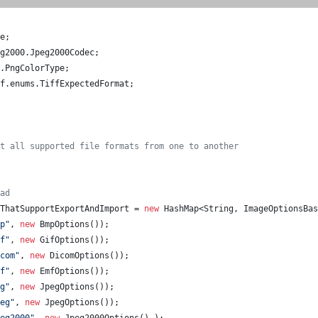
e
;
g2000
.
Jpeg2000Codec
;
.
PngColorType
;
f
.
enums
.
TiffExpectedFormat
;
t all supported file formats from one to another
ad
ThatSupportExportAndImport
 = 
new
HashMap
<
String
, 
ImageOptionsBas
p"
, 
new
BmpOptions
());
f"
, 
new
GifOptions
());
com"
, 
new
DicomOptions
());
f"
, 
new
EmfOptions
());
g"
, 
new
JpegOptions
());
eg"
, 
new
JpegOptions
());