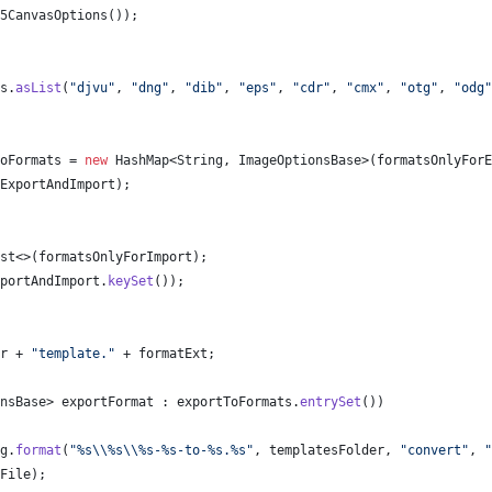
5CanvasOptions
());
s
.
asList
(
"djvu"
, 
"dng"
, 
"dib"
, 
"eps"
, 
"cdr"
, 
"cmx"
, 
"otg"
, 
"odg"
oFormats
 = 
new
HashMap
<
String
, 
ImageOptionsBase
>(
formatsOnlyForE
ExportAndImport
);
st
<>(
formatsOnlyForImport
);
portAndImport
.
keySet
());
r
 + 
"template."
 + 
formatExt
;
nsBase
> 
exportFormat
 : 
exportToFormats
.
entrySet
())
g
.
format
(
"%s
\\
%s
\\
%s-%s-to-%s.%s"
, 
templatesFolder
, 
"convert"
, 
"
File
);