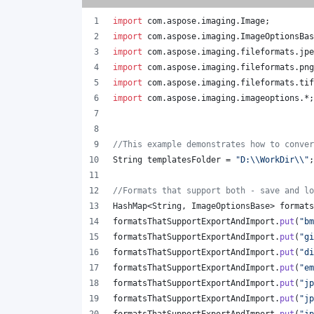
import
com
.
aspose
.
imaging
.
Image
;
import
com
.
aspose
.
imaging
.
ImageOptionsBas
import
com
.
aspose
.
imaging
.
fileformats
.
jpe
import
com
.
aspose
.
imaging
.
fileformats
.
png
import
com
.
aspose
.
imaging
.
fileformats
.
tif
import
com
.
aspose
.
imaging
.
imageoptions
.*;
//This example demonstrates how to conver
String
templatesFolder
 = 
"D:
\\
WorkDir
\\
"
;
//Formats that support both - save and lo
HashMap
<
String
, 
ImageOptionsBase
> 
formats
formatsThatSupportExportAndImport
.
put
(
"bm
formatsThatSupportExportAndImport
.
put
(
"gi
formatsThatSupportExportAndImport
.
put
(
"di
formatsThatSupportExportAndImport
.
put
(
"em
formatsThatSupportExportAndImport
.
put
(
"jp
formatsThatSupportExportAndImport
.
put
(
"jp