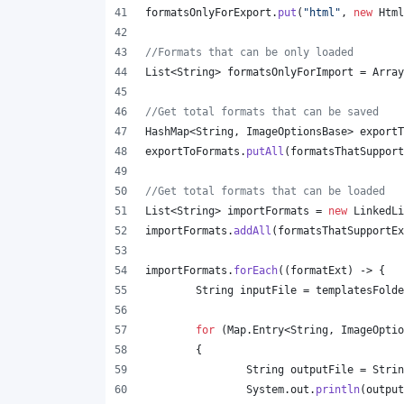
formatsOnlyForExport
.
put
(
"html"
, 
new
Html
//Formats that can be only loaded
List
<
String
> 
formatsOnlyForImport
 = 
Array
//Get total formats that can be saved
HashMap
<
String
, 
ImageOptionsBase
> 
exportT
exportToFormats
.
putAll
(
formatsThatSupport
//Get total formats that can be loaded
List
<
String
> 
importFormats
 = 
new
LinkedLi
importFormats
.
addAll
(
formatsThatSupportEx
importFormats
.
forEach
((
formatExt
) -> {
String
inputFile
 = 
templatesFolde
for
 (
Map
.
Entry
<
String
, 
ImageOptio
	{
String
outputFile
 = 
Strin
System
.
out
.
println
(
output