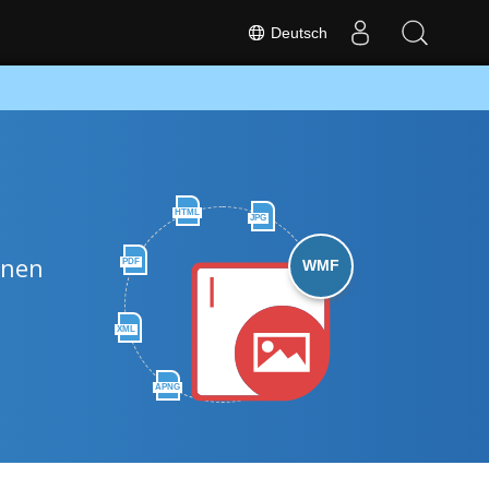
Deutsch
HTML
JPG
inen
PDF
WMF
XML
APNG