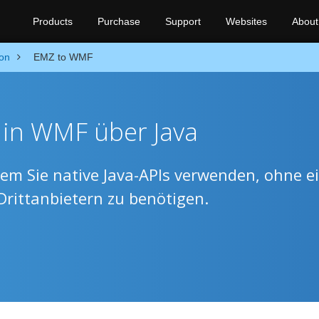
Products
Purchase
Support
Websites
About
on
EMZ to WMF
 in WMF über Java
m Sie native Java-APIs verwenden, ohne e
Drittanbietern zu benötigen.