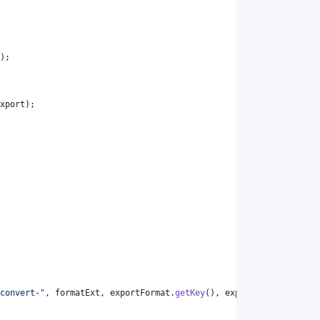
);
xport
);
convert-"
, 
formatExt
, 
exportFormat
.
getKey
(), 
exportFormat
.
getKey