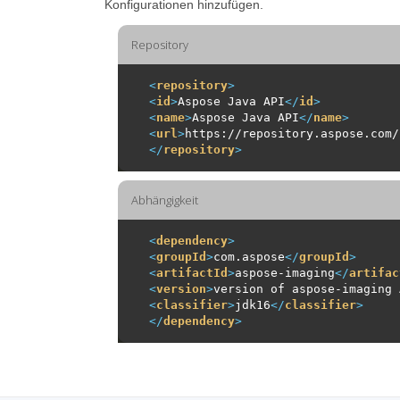
Konfigurationen hinzufügen.
Repository
<
repository
>
<
id
>
Aspose Java API
</
id
>
<
name
>
Aspose Java API
</
name
>
<
url
>
https://repository.aspose.com/
</
repository
>
Abhängigkeit
<
dependency
>
<
groupId
>
com.aspose
</
groupId
>
<
artifactId
>
aspose-imaging
</
artifac
<
version
>
version of aspose-imaging 
<
classifier
>
jdk16
</
classifier
>
</
dependency
>