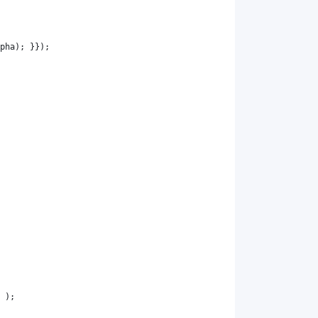
pha
); }});
 );