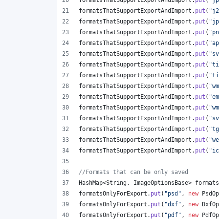
formatsThatSupportExportAndImport
.
put
(
"jp
formatsThatSupportExportAndImport
.
put
(
"j2
formatsThatSupportExportAndImport
.
put
(
"jp
formatsThatSupportExportAndImport
.
put
(
"pn
formatsThatSupportExportAndImport
.
put
(
"ap
formatsThatSupportExportAndImport
.
put
(
"sv
formatsThatSupportExportAndImport
.
put
(
"ti
formatsThatSupportExportAndImport
.
put
(
"ti
formatsThatSupportExportAndImport
.
put
(
"wm
formatsThatSupportExportAndImport
.
put
(
"em
formatsThatSupportExportAndImport
.
put
(
"wm
formatsThatSupportExportAndImport
.
put
(
"sv
formatsThatSupportExportAndImport
.
put
(
"tg
formatsThatSupportExportAndImport
.
put
(
"we
formatsThatSupportExportAndImport
.
put
(
"ic
//Formats that can be only saved
HashMap
<
String
, 
ImageOptionsBase
> 
formats
formatsOnlyForExport
.
put
(
"psd"
, 
new
PsdOp
formatsOnlyForExport
.
put
(
"dxf"
, 
new
DxfOp
formatsOnlyForExport
.
put
(
"pdf"
, 
new
PdfOp