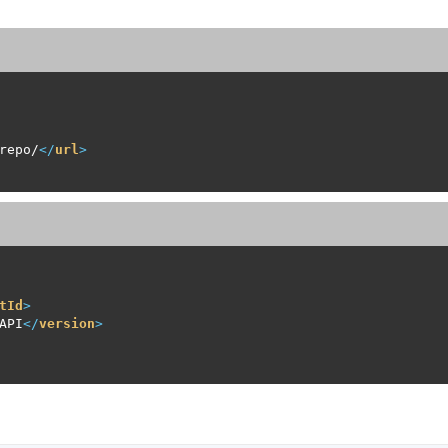
repo/
</
url
>
tId
>
API
</
version
>