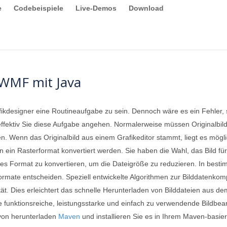
e
Codebeispiele
Live-Demos
Download
 WMF mit Java
fikdesigner eine Routineaufgabe zu sein. Dennoch wäre es ein Fehler
effektiv Sie diese Aufgabe angehen. Normalerweise müssen Originalbild
en. Wenn das Originalbild aus einem Grafikeditor stammt, liegt es mögl
n ein Rasterformat konvertiert werden. Sie haben die Wahl, das Bild f
ertes Format zu konvertieren, um die Dateigröße zu reduzieren. In bes
Formate entscheiden. Speziell entwickelte Algorithmen zur Bilddatenko
lität. Dies erleichtert das schnelle Herunterladen von Bilddateien aus
e funktionsreiche, leistungsstarke und einfach zu verwendende Bildbea
t von herunterladen
Maven
und installieren Sie es in Ihrem Maven-basie