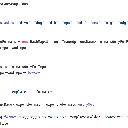
5CanvasOptions
());
s
.
asList
(
"djvu"
, 
"dng"
, 
"dib"
, 
"eps"
, 
"cdr"
, 
"cmx"
, 
"otg"
, 
"odg"
oFormats
 = 
new
HashMap
<
String
, 
ImageOptionsBase
>(
formatsOnlyForE
ExportAndImport
);
st
<>(
formatsOnlyForImport
);
portAndImport
.
keySet
());
r
 + 
"template."
 + 
formatExt
;
nsBase
> 
exportFormat
 : 
exportToFormats
.
entrySet
())
g
.
format
(
"%s
\\
%s
\\
%s-%s-to-%s.%s"
, 
templatesFolder
, 
"convert"
, 
"
File
);