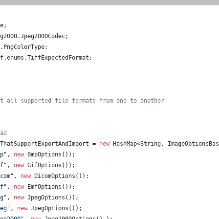
e
;
g2000
.
Jpeg2000Codec
;
.
PngColorType
;
f
.
enums
.
TiffExpectedFormat
;
t all supported file formats from one to another
ad
ThatSupportExportAndImport
 = 
new
HashMap
<
String
, 
ImageOptionsBas
p"
, 
new
BmpOptions
());
f"
, 
new
GifOptions
());
com"
, 
new
DicomOptions
());
f"
, 
new
EmfOptions
());
g"
, 
new
JpegOptions
());
eg"
, 
new
JpegOptions
());