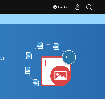
Deutsch
HTML
JPG
nen
PDF
GIF
XML
APNG