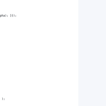
pha
); }});
 );