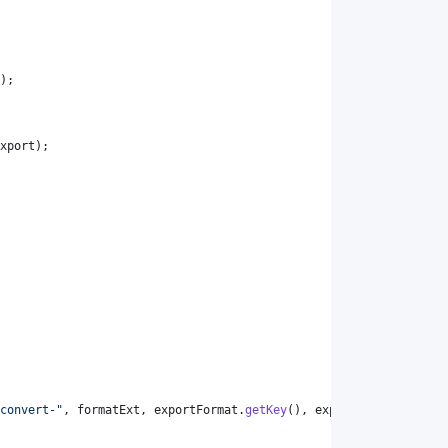
);
xport
);
convert-"
, 
formatExt
, 
exportFormat
.
getKey
(), 
exportFormat
.
getKey