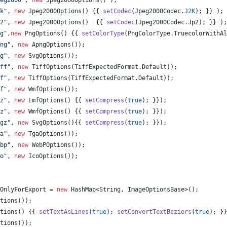
eg2000"
, 
new
Jpeg2000Options
() );
k"
, 
new
Jpeg2000Options
() {{ 
setCodec
(
Jpeg2000Codec
.
J2K
); }} );
2"
, 
new
Jpeg2000Options
()  {{ 
setCodec
(
Jpeg2000Codec
.
Jp2
); }} );
g"
,
new
PngOptions
() {{ 
setColorType
(
PngColorType
.
TruecolorWithAl
ng"
, 
new
ApngOptions
());
g"
, 
new
SvgOptions
());
ff"
, 
new
TiffOptions
(
TiffExpectedFormat
.
Default
));
f"
, 
new
TiffOptions
(
TiffExpectedFormat
.
Default
));
f"
, 
new
WmfOptions
());
z"
, 
new
EmfOptions
() {{ 
setCompress
(
true
); }});
z"
, 
new
WmfOptions
() {{ 
setCompress
(
true
); }});
gz"
, 
new
SvgOptions
(){{ 
setCompress
(
true
); }});
a"
, 
new
TgaOptions
());
bp"
, 
new
WebPOptions
());
o"
, 
new
IcoOptions
());
OnlyForExport
 = 
new
HashMap
<
String
, 
ImageOptionsBase
>();
tions
());
tions
() {{ 
setTextAsLines
(
true
); 
setConvertTextBeziers
(
true
); }}
tions
());