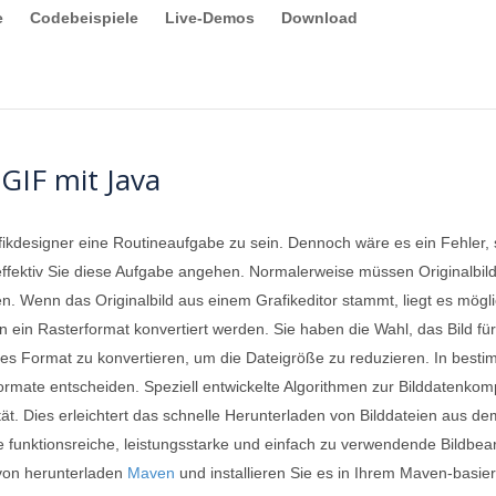
e
Codebeispiele
Live-Demos
Download
GIF mit Java
fikdesigner eine Routineaufgabe zu sein. Dennoch wäre es ein Fehler
effektiv Sie diese Aufgabe angehen. Normalerweise müssen Originalbild
en. Wenn das Originalbild aus einem Grafikeditor stammt, liegt es mögl
n ein Rasterformat konvertiert werden. Sie haben die Wahl, das Bild f
ertes Format zu konvertieren, um die Dateigröße zu reduzieren. In bes
Formate entscheiden. Speziell entwickelte Algorithmen zur Bilddatenko
ität. Dies erleichtert das schnelle Herunterladen von Bilddateien aus 
e funktionsreiche, leistungsstarke und einfach zu verwendende Bildbea
t von herunterladen
Maven
und installieren Sie es in Ihrem Maven-basie