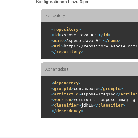
Konfigurationen hinzufügen.
Repository
<
repository
>
<
id
>
Aspose Java API
</
id
>
<
name
>
Aspose Java API
</
name
>
<
url
>
https://repository.aspose.com/
</
repository
>
Abhängigkeit
<
dependency
>
<
groupId
>
com.aspose
</
groupId
>
<
artifactId
>
aspose-imaging
</
artifac
<
version
>
version of aspose-imaging 
<
classifier
>
jdk16
</
classifier
>
</
dependency
>