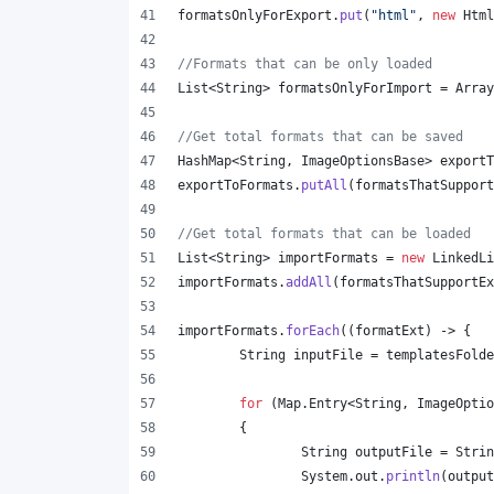
formatsOnlyForExport
.
put
(
"html"
, 
new
Html
//Formats that can be only loaded
List
<
String
> 
formatsOnlyForImport
 = 
Array
//Get total formats that can be saved
HashMap
<
String
, 
ImageOptionsBase
> 
exportT
exportToFormats
.
putAll
(
formatsThatSupport
//Get total formats that can be loaded
List
<
String
> 
importFormats
 = 
new
LinkedLi
importFormats
.
addAll
(
formatsThatSupportEx
importFormats
.
forEach
((
formatExt
) -> {
String
inputFile
 = 
templatesFolde
for
 (
Map
.
Entry
<
String
, 
ImageOptio
	{
String
outputFile
 = 
Strin
System
.
out
.
println
(
output