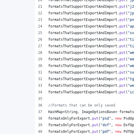
formatsThatSupportExportAndImport
.
put
(
"jp
formatsThatSupportExportAndImport
.
put
(
"j2
formatsThatSupportExportAndImport
.
put
(
"jp
formatsThatSupportExportAndImport
.
put
(
"pn
formatsThatSupportExportAndImport
.
put
(
"ap
formatsThatSupportExportAndImport
.
put
(
"sv
formatsThatSupportExportAndImport
.
put
(
"ti
formatsThatSupportExportAndImport
.
put
(
"ti
formatsThatSupportExportAndImport
.
put
(
"wm
formatsThatSupportExportAndImport
.
put
(
"em
formatsThatSupportExportAndImport
.
put
(
"wm
formatsThatSupportExportAndImport
.
put
(
"sv
formatsThatSupportExportAndImport
.
put
(
"tg
formatsThatSupportExportAndImport
.
put
(
"we
formatsThatSupportExportAndImport
.
put
(
"ic
//Formats that can be only saved
HashMap
<
String
, 
ImageOptionsBase
> 
formats
formatsOnlyForExport
.
put
(
"psd"
, 
new
PsdOp
formatsOnlyForExport
.
put
(
"dxf"
, 
new
DxfOp
formatsOnlyForExport
.
put
(
"pdf"
, 
new
PdfOp