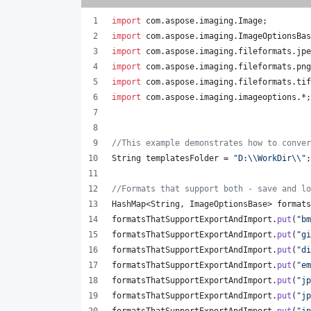
import
com
.
aspose
.
imaging
.
Image
;
import
com
.
aspose
.
imaging
.
ImageOptionsBas
import
com
.
aspose
.
imaging
.
fileformats
.
jpe
import
com
.
aspose
.
imaging
.
fileformats
.
png
import
com
.
aspose
.
imaging
.
fileformats
.
tif
import
com
.
aspose
.
imaging
.
imageoptions
.*;
//This example demonstrates how to conver
String
templatesFolder
 = 
"D:
\\
WorkDir
\\
"
;
//Formats that support both - save and lo
HashMap
<
String
, 
ImageOptionsBase
> 
formats
formatsThatSupportExportAndImport
.
put
(
"bm
formatsThatSupportExportAndImport
.
put
(
"gi
formatsThatSupportExportAndImport
.
put
(
"di
formatsThatSupportExportAndImport
.
put
(
"em
formatsThatSupportExportAndImport
.
put
(
"jp
formatsThatSupportExportAndImport
.
put
(
"jp