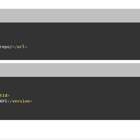
repo/
</
url
>
tId
>
API
</
version
>