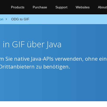
Products
Purchase
Support
Websites
About
on
ODG to GIF
in GIF über Java
m Sie native Java-APIs verwenden, ohne ei
Drittanbietern zu benötigen.