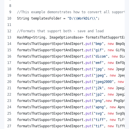
//This example demonstrates how to convert all supporte
String
templatesFolder
 = 
"D:
\\
WorkDir
\\
"
;
//Formats that support both - save and load
HashMap
<
String
, 
ImageOptionsBase
> 
formatsThatSupportExp
formatsThatSupportExportAndImport
.
put
(
"bmp"
, 
new
BmpOpt
formatsThatSupportExportAndImport
.
put
(
"gif"
, 
new
GifOpt
formatsThatSupportExportAndImport
.
put
(
"dicom"
, 
new
Dico
formatsThatSupportExportAndImport
.
put
(
"emf"
, 
new
EmfOpt
formatsThatSupportExportAndImport
.
put
(
"jpg"
, 
new
JpegOp
formatsThatSupportExportAndImport
.
put
(
"jpeg"
, 
new
JpegO
formatsThatSupportExportAndImport
.
put
(
"jpeg2000"
, 
new
J
formatsThatSupportExportAndImport
.
put
(
"j2k"
, 
new
Jpeg20
formatsThatSupportExportAndImport
.
put
(
"jp2"
, 
new
Jpeg20
formatsThatSupportExportAndImport
.
put
(
"png"
,
new
PngOpti
formatsThatSupportExportAndImport
.
put
(
"apng"
, 
new
ApngO
formatsThatSupportExportAndImport
.
put
(
"svg"
, 
new
SvgOpt
formatsThatSupportExportAndImport
.
put
(
"tiff"
, 
new
TiffO
formatsThatSupportExportAndImport
.
put
(
"tif"
, 
new
TiffOp