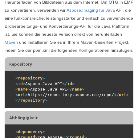
Herunterladen von Bilddateien aus dem Internet. Um OTG in EMF
zu konvertieren, verwenden wir
Aspose.Imaging für Java
API, die
eine funktionsreiche, leistungsstarke und einfach zu verwendende
Bildbearbeitungs- und Konvertierungs-API für die Java Plattform
ist. Sie können die neueste Version direkt von herunterladen
Maven
und installieren Sie es in Ihrem Maven-basierten Projekt,
indem Sie der pom.xml die folgenden Konfigurationen hinzufügen.
Repository
<
repository
>
<
id
>
Aspose Java API
</
id
>
<
name
>
Aspose Java API
</
name
>
<
url
>
https://repository.aspose.com/repo/
</
url
>
</
repository
>
Abhängigkeit
<
dependency
>
<
groupId
>
com.aspose
</
groupId
>