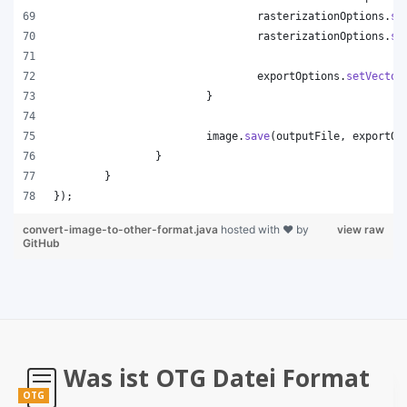
rasterizationOptions
.
se
rasterizationOptions
.
se
exportOptions
.
setVector
			}
image
.
save
(
outputFile
, 
exportOp
		}
	}
});
convert-image-to-other-format.java
hosted with ❤ by
view raw
GitHub
Was ist OTG Datei Format
OTG