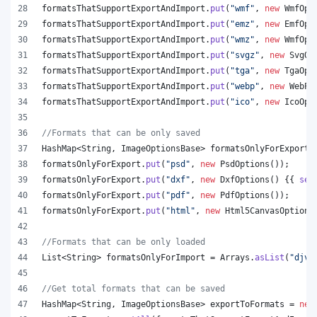
formatsThatSupportExportAndImport
.
put
(
"wmf"
, 
new
WmfOpt
formatsThatSupportExportAndImport
.
put
(
"emz"
, 
new
EmfOpt
formatsThatSupportExportAndImport
.
put
(
"wmz"
, 
new
WmfOpt
formatsThatSupportExportAndImport
.
put
(
"svgz"
, 
new
SvgOp
formatsThatSupportExportAndImport
.
put
(
"tga"
, 
new
TgaOpt
formatsThatSupportExportAndImport
.
put
(
"webp"
, 
new
WebPO
formatsThatSupportExportAndImport
.
put
(
"ico"
, 
new
IcoOpt
//Formats that can be only saved
HashMap
<
String
, 
ImageOptionsBase
> 
formatsOnlyForExport
 
formatsOnlyForExport
.
put
(
"psd"
, 
new
PsdOptions
());
formatsOnlyForExport
.
put
(
"dxf"
, 
new
DxfOptions
() {{ 
set
formatsOnlyForExport
.
put
(
"pdf"
, 
new
PdfOptions
());
formatsOnlyForExport
.
put
(
"html"
, 
new
Html5CanvasOptions
//Formats that can be only loaded
List
<
String
> 
formatsOnlyForImport
 = 
Arrays
.
asList
(
"djvu
//Get total formats that can be saved
HashMap
<
String
, 
ImageOptionsBase
> 
exportToFormats
 = 
new