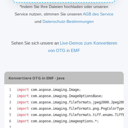
*Indem Sie Ihre Dateien hochladen oder unseren
Service nutzen, stimmen Sie unseren
AGB des Service
und
Datenschutz-Bestimmungen
Sehen Sie sich unsere an
Live-Demos zum Konvertieren
von OTG in EMF
Konvertiere OTG in EMF - Java
import
com
.
aspose
.
imaging
.
Image
;
import
com
.
aspose
.
imaging
.
ImageOptionsBase
;
import
com
.
aspose
.
imaging
.
fileformats
.
jpeg2000
.
Jpeg2000
import
com
.
aspose
.
imaging
.
fileformats
.
png
.
PngColorType
;
import
com
.
aspose
.
imaging
.
fileformats
.
tiff
.
enums
.
TiffEx
import
com
.
aspose
.
imaging
.
imageoptions
.*;