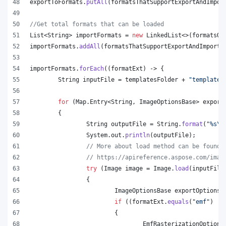
exportToFormats
.
putAll
(
formatsThatSupportExportAndImpor
//Get total formats that can be loaded
List
<
String
> 
importFormats
 = 
new
LinkedList
<>(
formatsOn
importFormats
.
addAll
(
formatsThatSupportExportAndImport
.
importFormats
.
forEach
((
formatExt
) -> {
String
inputFile
 = 
templatesFolder
 + 
"template.
for
 (
Map
.
Entry
<
String
, 
ImageOptionsBase
> 
export
	{
String
outputFile
 = 
String
.
format
(
"%s
\\
System
.
out
.
println
(
outputFile
);
// More about load method can be found 
// https://apireference.aspose.com/imag
try
 (
Image
image
 = 
Image
.
load
(
inputFile
		{
ImageOptionsBase
exportOptions
 
if
 ((
formatExt
.
equals
(
"emf"
) ||
			{
EmfRasterizationOptions