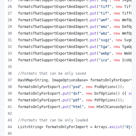
formatsThatSupportExportAndImport
.
put
(
"tiff"
, 
new
TiffO
formatsThatSupportExportAndImport
.
put
(
"tif"
, 
new
TiffOp
formatsThatSupportExportAndImport
.
put
(
"wmf"
, 
new
WmfOpt
formatsThatSupportExportAndImport
.
put
(
"emz"
, 
new
EmfOpt
formatsThatSupportExportAndImport
.
put
(
"wmz"
, 
new
WmfOpt
formatsThatSupportExportAndImport
.
put
(
"svgz"
, 
new
SvgOp
formatsThatSupportExportAndImport
.
put
(
"tga"
, 
new
TgaOpt
formatsThatSupportExportAndImport
.
put
(
"webp"
, 
new
WebPO
formatsThatSupportExportAndImport
.
put
(
"ico"
, 
new
IcoOpt
//Formats that can be only saved
HashMap
<
String
, 
ImageOptionsBase
> 
formatsOnlyForExport
 
formatsOnlyForExport
.
put
(
"psd"
, 
new
PsdOptions
());
formatsOnlyForExport
.
put
(
"dxf"
, 
new
DxfOptions
() {{ 
set
formatsOnlyForExport
.
put
(
"pdf"
, 
new
PdfOptions
());
formatsOnlyForExport
.
put
(
"html"
, 
new
Html5CanvasOptions
//Formats that can be only loaded
List
<
String
> 
formatsOnlyForImport
 = 
Arrays
.
asList
(
"djvu