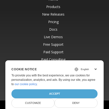
Products
New Releases
Pricing
Docs
Live Demos
Free Support
Paid Support
Paid Consulting
Blog
COOKIE NOTICE
Websites
To provide you with the best experience, we use cookies for
personalization, analytics, and ads. By using our site, you agree
About
to
our cookie policy
.
ACCEPT
CUSTOMIZE
DENY
© Aspose Pty Ltd 2001-2026.
All Rights Reserved.