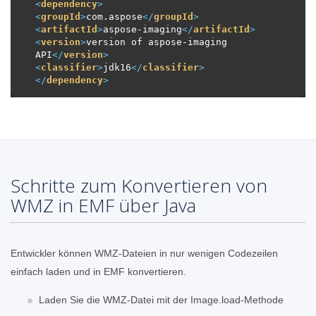
<
dependency
>
<
groupId
>
com.aspose
</
groupId
>
<
artifactId
>
aspose-imaging
</
artifactId
>
<
version
>
version of aspose-imaging 
API
</
version
>
<
classifier
>
jdk16
</
classifier
>
</
dependency
>
Schritte zum Konvertieren von
WMZ in EMF über Java
Entwickler können WMZ-Dateien in nur wenigen Codezeilen
einfach laden und in EMF konvertieren.
Laden Sie die WMZ-Datei mit der Image.load-Methode