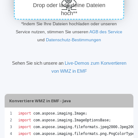
Drop oder lade deine Dateien
hoch**
*Indem Sie Ihre Dateien hochladen oder unseren
Service nutzen, stimmen Sie unseren
AGB des Service
und
Datenschutz-Bestimmungen
Sehen Sie sich unsere an
Live-Demos zum Konvertieren
von WMZ in EMF
Konvertiere WMZ in EMF - Java
import
com
.
aspose
.
imaging
.
Image
;
import
com
.
aspose
.
imaging
.
ImageOptionsBase
;
import
com
.
aspose
.
imaging
.
fileformats
.
jpeg2000
.
Jpeg2000
import
com
.
aspose
.
imaging
.
fileformats
.
png
.
PngColorType
;