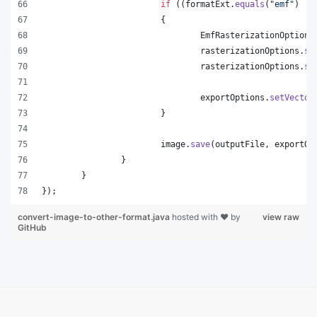
if
 ((
formatExt
.
equals
(
"emf"
) ||
			{
EmfRasterizationOptions
rasterizationOptions
.
se
rasterizationOptions
.
se
exportOptions
.
setVector
			}
image
.
save
(
outputFile
, 
exportOp
		}
	}
});
convert-image-to-other-format.java
hosted with ❤ by
view raw
GitHub