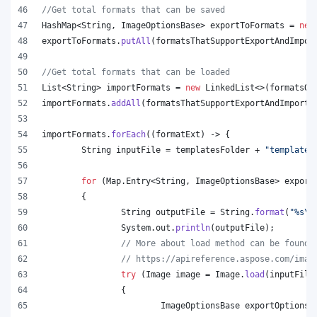
//Get total formats that can be saved
HashMap
<
String
, 
ImageOptionsBase
> 
exportToFormats
 = 
new
exportToFormats
.
putAll
(
formatsThatSupportExportAndImpor
//Get total formats that can be loaded
List
<
String
> 
importFormats
 = 
new
LinkedList
<>(
formatsOn
importFormats
.
addAll
(
formatsThatSupportExportAndImport
.
importFormats
.
forEach
((
formatExt
) -> {
String
inputFile
 = 
templatesFolder
 + 
"template.
for
 (
Map
.
Entry
<
String
, 
ImageOptionsBase
> 
export
	{
String
outputFile
 = 
String
.
format
(
"%s
\\
System
.
out
.
println
(
outputFile
);
// More about load method can be found 
// https://apireference.aspose.com/imag
try
 (
Image
image
 = 
Image
.
load
(
inputFile
		{
ImageOptionsBase
exportOptions
 