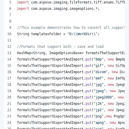
import
com
.
aspose
.
imaging
.
fileformats
.
tiff
.
enums
.
TiffEx
import
com
.
aspose
.
imaging
.
imageoptions
.*;
//This example demonstrates how to convert all supporte
String
templatesFolder
 = 
"D:
\\
WorkDir
\\
"
;
//Formats that support both - save and load
HashMap
<
String
, 
ImageOptionsBase
> 
formatsThatSupportExp
formatsThatSupportExportAndImport
.
put
(
"bmp"
, 
new
BmpOpt
formatsThatSupportExportAndImport
.
put
(
"gif"
, 
new
GifOpt
formatsThatSupportExportAndImport
.
put
(
"dicom"
, 
new
Dico
formatsThatSupportExportAndImport
.
put
(
"emf"
, 
new
EmfOpt
formatsThatSupportExportAndImport
.
put
(
"jpg"
, 
new
JpegOp
formatsThatSupportExportAndImport
.
put
(
"jpeg"
, 
new
JpegO
formatsThatSupportExportAndImport
.
put
(
"jpeg2000"
, 
new
J
formatsThatSupportExportAndImport
.
put
(
"j2k"
, 
new
Jpeg20
formatsThatSupportExportAndImport
.
put
(
"jp2"
, 
new
Jpeg20
formatsThatSupportExportAndImport
.
put
(
"png"
,
new
PngOpti
formatsThatSupportExportAndImport
.
put
(
"apng"
, 
new
ApngO
formatsThatSupportExportAndImport
.
put
(
"svg"
, 
new
SvgOpt