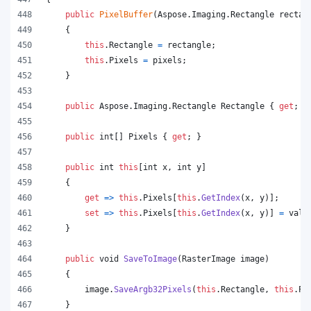
public
PixelBuffer
(
Aspose
.
Imaging
.
Rectangle
rectan
{
this
.
Rectangle
=
rectangle
;
this
.
Pixels
=
pixels
;
}
public
Aspose
.
Imaging
.
Rectangle
Rectangle
{
get
;
}
public
int
[
]
Pixels
{
get
;
}
public
int
this
[
int
x
,
int
y
]
{
get
=>
this
.
Pixels
[
this
.
GetIndex
(
x
,
y
)
]
;
set
=>
this
.
Pixels
[
this
.
GetIndex
(
x
,
y
)
]
=
valu
}
public
void
SaveToImage
(
RasterImage
image
)
{
image
.
SaveArgb32Pixels
(
this
.
Rectangle
,
this
.
Pi
}