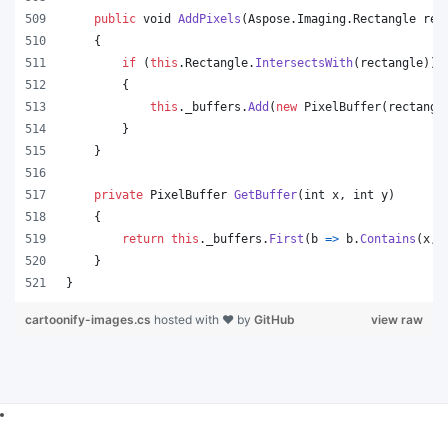
public
void
AddPixels
(
Aspose
.
Imaging
.
Rectangle
rec
{
if
(
this
.
Rectangle
.
IntersectsWith
(
rectangle
)
)
{
this
.
_buffers
.
Add
(
new
PixelBuffer
(
rectangl
}
}
private
PixelBuffer
GetBuffer
(
int
x
,
int
y
)
{
return
this
.
_buffers
.
First
(
b 
=>
b
.
Contains
(
x
,
}
}
cartoonify-images.cs
hosted with ❤ by
GitHub
view raw