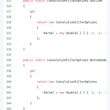
public
static
ConvolutionFilterOptions
Outline
{
get
{
return
new
ConvolutionFilterOptions
{
Kernel
=
new
double
[
,
]
{
{
-
1
,
-
1
,
-
1
}
;
}
}
public
static
ConvolutionFilterOptions
BottomSobel
{
get
{
return
new
ConvolutionFilterOptions
{
Kernel
=
new
double
[
,
]
{
{
-
1
,
-
2
,
-
1
}
;
}
}