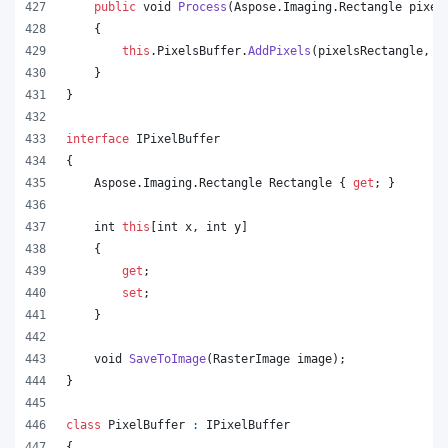
public
void
Process
(
Aspose
.
Imaging
.
Rectangle
pixel
{
this
.
PixelsBuffer
.
AddPixels
(
pixelsRectangle
,
p
}
}
interface
IPixelBuffer
{
Aspose
.
Imaging
.
Rectangle
Rectangle
{
get
;
}
int
this
[
int
x
,
int
y
]
{
get
;
set
;
}
void
SaveToImage
(
RasterImage
image
)
;
}
class
PixelBuffer
:
IPixelBuffer
{