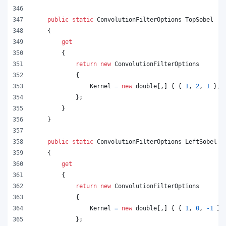
public
static
ConvolutionFilterOptions
TopSobel
{
get
{
return
new
ConvolutionFilterOptions
{
Kernel
=
new
double
[
,
]
{
{
1
,
2
,
1
}
,
}
;
}
}
public
static
ConvolutionFilterOptions
LeftSobel
{
get
{
return
new
ConvolutionFilterOptions
{
Kernel
=
new
double
[
,
]
{
{
1
,
0
,
-
1
}
,
}
;