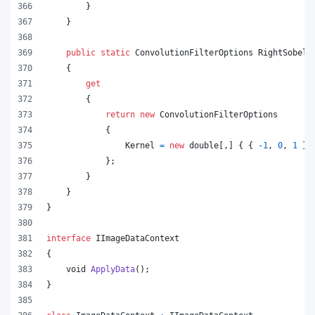
}
}
public
static
ConvolutionFilterOptions
RightSobel
{
get
{
return
new
ConvolutionFilterOptions
{
Kernel
=
new
double
[
,
]
{
{
-
1
,
0
,
1
}
,
}
;
}
}
}
interface
IImageDataContext
{
void
ApplyData
(
)
;
}