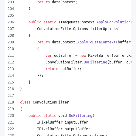
return
dataContext
;
}
public
static
IImageDataContext
ApplyConvolutionFi
ConvolutionFilterOptions
filterOptions
)
{
return
dataContext
.
ApplyToDataContext
(
buffer 
=
{
var
outBuffer
=
new
PixelBuffer
(
buffer
.
Rec
ConvolutionFilter
.
DoFiltering
(
buffer
,
outB
return
outBuffer
;
}
)
;
}
}
class
ConvolutionFilter
{
public
static
void
DoFiltering
(
IPixelBuffer
inputBuffer
,
IPixelBuffer
outputBuffer
,
ConvolutionFilterOptions
options
)