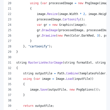
using
(
var
processedImage
=
new
PngImage
(
image
{
image
.
Resize
(
image
.
Width
*
2
,
image
.
Height
processedImage
.
Cartoonify
(
)
;
var
gr
=
new
Graphics
(
image
)
;
gr
.
DrawImage
(
processedImage
,
processedImag
gr
.
DrawLine
(
new
Pen
(
Color
.
DarkRed
,
3
)
,
pro
}
}
,
"cartoonify"
)
;
}
string
RasterizeVectorImage
(
string
formatExt
,
string
i
{
string
outputFile
=
Path
.
Combine
(
templatesFolder
,
using
(
var
image
=
Image
.
Load
(
inputFile
)
)
{
image
.
Save
(
outputFile
,
new
PngOptions
(
)
)
;
}
return
outputFile
;