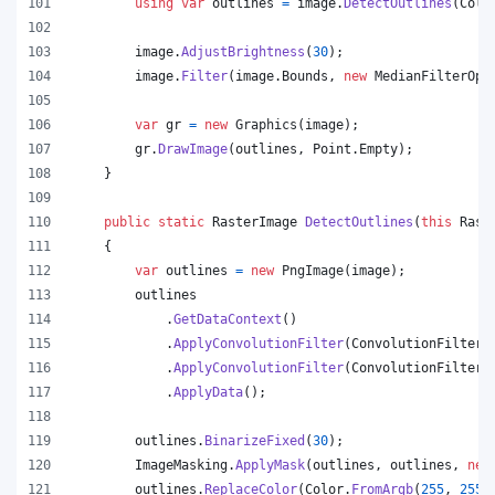
using
var
outlines
=
image
.
DetectOutlines
(
Colo
image
.
AdjustBrightness
(
30
)
;
image
.
Filter
(
image
.
Bounds
,
new
MedianFilterOpt
var
gr
=
new
Graphics
(
image
)
;
gr
.
DrawImage
(
outlines
,
Point
.
Empty
)
;
}
public
static
RasterImage
DetectOutlines
(
this
Rast
{
var
outlines
=
new
PngImage
(
image
)
;
outlines
.
GetDataContext
(
)
.
ApplyConvolutionFilter
(
ConvolutionFilterO
.
ApplyConvolutionFilter
(
ConvolutionFilterO
.
ApplyData
(
)
;
outlines
.
BinarizeFixed
(
30
)
;
ImageMasking
.
ApplyMask
(
outlines
,
outlines
,
new
outlines
.
ReplaceColor
(
Color
.
FromArgb
(
255
,
255
,