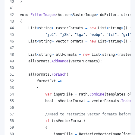
}
void
FilterImages
(
Action
<
RasterImage
>
doFilter
,
string
{
List
<
string
>
rasterFormats
=
new
List
<
string
>
(
)
{
"jp2"
,
"j2k"
,
"tga"
,
"webp"
,
"tif"
,
"gif"
,
List
<
string
>
vectorFormats
=
new
List
<
string
>
(
)
{
List
<
string
>
allFormats
=
new
List
<
string
>
(
rasterF
allFormats
.
AddRange
(
vectorFormats
)
;
allFormats
.
ForEach
(
        formatExt 
=>
{
var
inputFile
=
Path
.
Combine
(
templatesFold
bool
isVectorFormat
=
vectorFormats
.
IndexO
//Need to rasterize vector formats before 
if
(
isVectorFormat
)
{
inputFile
=
RasterizeVectorImage
(
forma