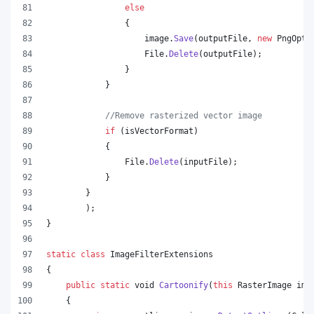
else
{
image
.
Save
(
outputFile
,
new
PngOpti
File
.
Delete
(
outputFile
)
;
}
}
//Remove rasterized vector image
if
(
isVectorFormat
)
{
File
.
Delete
(
inputFile
)
;
}
}
)
;
}
static
class
ImageFilterExtensions
{
public
static
void
Cartoonify
(
this
RasterImage
ima
{