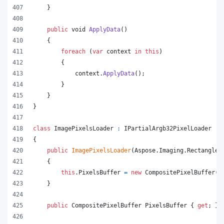
}
public
void
ApplyData
(
)
{
foreach
(
var
context
in
this
)
{
context
.
ApplyData
(
)
;
}
}
}
class
ImagePixelsLoader
:
IPartialArgb32PixelLoader
{
public
ImagePixelsLoader
(
Aspose
.
Imaging
.
Rectangle
{
this
.
PixelsBuffer
=
new
CompositePixelBuffer
(
r
}
public
CompositePixelBuffer
PixelsBuffer
{
get
;
}