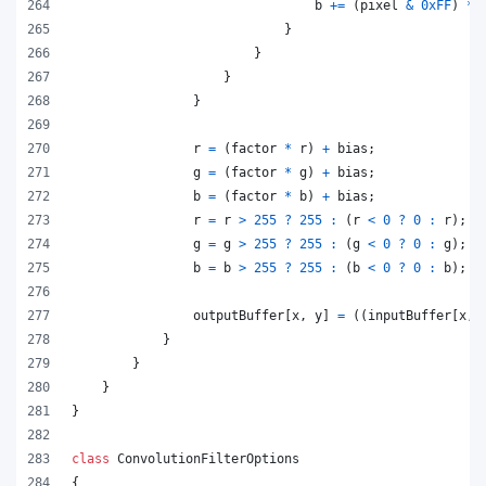
b
+=
(
pixel
&
0xFF
)
*
}
}
}
}
r
=
(
factor
*
r
)
+
bias
;
g
=
(
factor
*
g
)
+
bias
;
b
=
(
factor
*
b
)
+
bias
;
r
=
r
>
255
?
255
:
(
r
<
0
?
0
:
r
)
;
g
=
g
>
255
?
255
:
(
g
<
0
?
0
:
g
)
;
b
=
b
>
255
?
255
:
(
b
<
0
?
0
:
b
)
;
outputBuffer
[
x
,
y
]
=
(
(
inputBuffer
[
x
,
}
}
}
}
class
ConvolutionFilterOptions
{