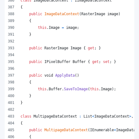
class
ImageDataContext
:
IImageDataContext
{
public
ImageDataContext
(
RasterImage
image
)
{
this
.
Image
=
image
;
}
public
RasterImage
Image
{
get
;
}
public
IPixelBuffer
Buffer
{
get
;
set
;
}
public
void
ApplyData
(
)
{
this
.
Buffer
.
SaveToImage
(
this
.
Image
)
;
}
}
class
MultipageDataContext
:
List
<
ImageDataContext
>
,
I
{
public
MultipageDataContext
(
IEnumerable
<
ImageDataC
{