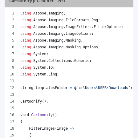
Cartoonify JPG-Bilder - .NET
using
Aspose
.
Imaging
;
using
Aspose
.
Imaging
.
FileFormats
.
Png
;
using
Aspose
.
Imaging
.
ImageFilters
.
FilterOptions
;
using
Aspose
.
Imaging
.
ImageOptions
;
using
Aspose
.
Imaging
.
Masking
;
using
Aspose
.
Imaging
.
Masking
.
Options
;
using
System
;
using
System
.
Collections
.
Generic
;
using
System
.
IO
;
using
System
.
Linq
;
string
templatesFolder
=
@"c:\Users\USER\Downloads"
;
Cartoonify
(
)
;
void
Cartoonify
(
)
{
FilterImages
(
image 
=>
{