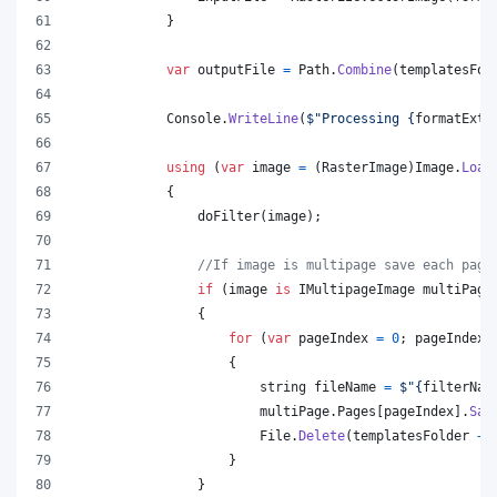
}
var
outputFile
=
Path
.
Combine
(
templatesFol
Console
.
WriteLine
(
$
"Processing 
{
formatExt
}
using
(
var
image
=
(
RasterImage
)
Image
.
Load
{
doFilter
(
image
)
;
//If image is multipage save each page
if
(
image
is
IMultipageImage
multiPage
{
for
(
var
pageIndex
=
0
;
pageIndex
{
string
fileName
=
$
"
{
filterNam
multiPage
.
Pages
[
pageIndex
]
.
Sav
File
.
Delete
(
templatesFolder
+
}
}