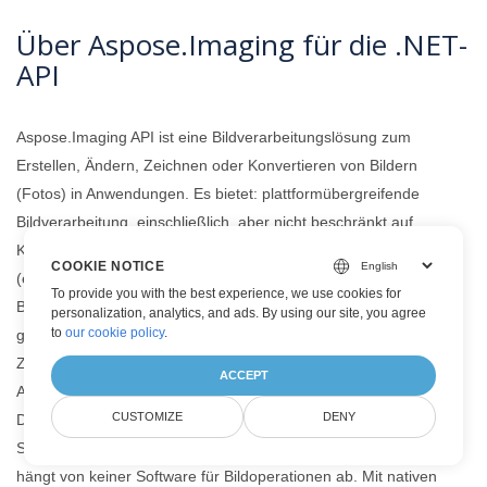
Über Aspose.Imaging für die .NET-
API
Aspose.Imaging API ist eine Bildverarbeitungslösung zum
Erstellen, Ändern, Zeichnen oder Konvertieren von Bildern
(Fotos) in Anwendungen. Es bietet: plattformübergreifende
Bildverarbeitung, einschließlich, aber nicht beschränkt auf
Konvertierungen zwischen verschiedenen Bildformaten
COOKIE NOTICE
(einschließlich einheitlicher Mehrseiten- oder Multiframe-
To provide you with the best experience, we use cookies for
Bildverarbeitung), Modifikationen wie Zeichnen, Arbeiten mit
personalization, analytics, and ads. By using our site, you agree
to
our cookie policy
.
grafischen Grundelementen, Transformationen (Größe ändern,
Zuschneiden, Spiegeln und Drehen , Binarisierung, Graustufen,
ACCEPT
Anpassen), erweiterte Bildbearbeitungsfunktionen (Filtern,
CUSTOMIZE
DENY
Dithering, Maskieren, Entzerren) und Strategien zur
Speicheroptimierung. Es ist eine eigenständige Bibliothek und
hängt von keiner Software für Bildoperationen ab. Mit nativen