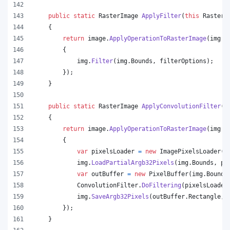
public
static
RasterImage
ApplyFilter
(
this
RasterI
{
return
image
.
ApplyOperationToRasterImage
(
img 
=
{
img
.
Filter
(
img
.
Bounds
,
filterOptions
)
;
}
)
;
}
public
static
RasterImage
ApplyConvolutionFilter
(
t
{
return
image
.
ApplyOperationToRasterImage
(
img 
=
{
var
pixelsLoader
=
new
ImagePixelsLoader
(
i
img
.
LoadPartialArgb32Pixels
(
img
.
Bounds
,
pi
var
outBuffer
=
new
PixelBuffer
(
img
.
Bounds
ConvolutionFilter
.
DoFiltering
(
pixelsLoader
img
.
SaveArgb32Pixels
(
outBuffer
.
Rectangle
,
}
)
;
}