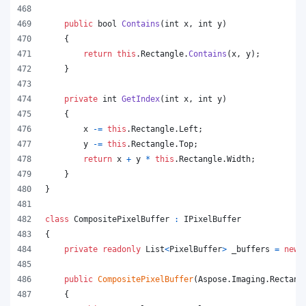
public
bool
Contains
(
int
x
,
int
y
)
{
return
this
.
Rectangle
.
Contains
(
x
,
y
)
;
}
private
int
GetIndex
(
int
x
,
int
y
)
{
x
-=
this
.
Rectangle
.
Left
;
y
-=
this
.
Rectangle
.
Top
;
return
x
+
y
*
this
.
Rectangle
.
Width
;
}
}
class
CompositePixelBuffer
:
IPixelBuffer
{
private
readonly
List
<
PixelBuffer
>
_buffers
=
new
public
CompositePixelBuffer
(
Aspose
.
Imaging
.
Rectang
{