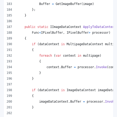
Buffer
=
GetImageBuffer
(
image
)
}
;
}
public
static
IImageDataContext
ApplyToDataContext
Func
<
IPixelBuffer
,
IPixelBuffer
>
processor
)
{
if
(
dataContext
is
MultipageDataContext
multip
{
foreach
(
var
context
in
multipage
)
{
context
.
Buffer
=
processor
.
Invoke
(
cont
}
}
if
(
dataContext
is
ImageDataContext
imageDataC
{
imageDataContext
.
Buffer
=
processor
.
Invoke
}