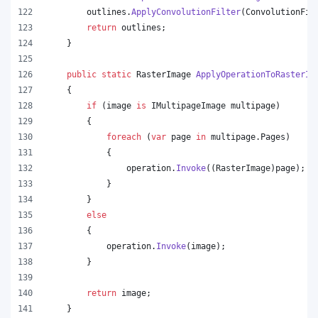
outlines
.
ApplyConvolutionFilter
(
ConvolutionFil
return
outlines
;
}
public
static
RasterImage
ApplyOperationToRasterIm
{
if
(
image
is
IMultipageImage
multipage
)
{
foreach
(
var
page
in
multipage
.
Pages
)
{
operation
.
Invoke
(
(
RasterImage
)
page
)
;
}
}
else
{
operation
.
Invoke
(
image
)
;
}
return
image
;
}