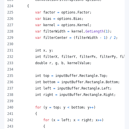
{
var
factor
=
options
.
Factor
;
var
bias
=
options
.
Bias
;
var
kernel
=
options
.
Kernel
;
var
filterWidth
=
kernel
.
GetLength
(
1
)
;
var
filterCenter
=
(
filterWidth
-
1
)
/
2
;
int
x
,
y
;
int
filterX
,
filterY
,
filterPx
,
filterPy
,
filt
double
r
,
g
,
b
,
kernelValue
;
int
top
=
inputBuffer
.
Rectangle
.
Top
;
int
bottom
=
inputBuffer
.
Rectangle
.
Bottom
;
int
left
=
inputBuffer
.
Rectangle
.
Left
;
int
right
=
inputBuffer
.
Rectangle
.
Right
;
for
(
y
=
top
;
y
<
bottom
;
y
++
)
{
for
(
x
=
left
;
x
<
right
;
x
++
)
{