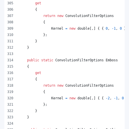
get
{
return
new
ConvolutionFilterOptions
{
Kernel
=
new
double
[
,
]
{
{
0
,
-
1
,
0
}
,
}
;
}
}
public
static
ConvolutionFilterOptions
Emboss
{
get
{
return
new
ConvolutionFilterOptions
{
Kernel
=
new
double
[
,
]
{
{
-
2
,
-
1
,
0
}
}
;
}
}