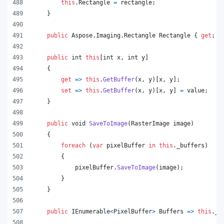
this
.
Rectangle
=
rectangle
;
}
public
Aspose
.
Imaging
.
Rectangle
Rectangle
{
get
;
}
public
int
this
[
int
x
,
int
y
]
{
get
=>
this
.
GetBuffer
(
x
,
y
)
[
x
,
y
]
;
set
=>
this
.
GetBuffer
(
x
,
y
)
[
x
,
y
]
=
value
;
}
public
void
SaveToImage
(
RasterImage
image
)
{
foreach
(
var
pixelBuffer
in
this
.
_buffers
)
{
pixelBuffer
.
SaveToImage
(
image
)
;
}
}
public
IEnumerable
<
PixelBuffer
>
Buffers
=>
this
.
_b