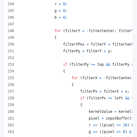
r
=
0
;
g
=
0
;
b
=
0
;
for
(
filterY
=
-
filterCenter
;
filterY
{
filterYPos
=
filterY
+
filterCente
filterPy
=
filterY
+
y
;
if
(
filterPy
>=
top
&&
filterPy
<
{
for
(
filterX
=
-
filterCenter
;
{
filterPx
=
filterX
+
x
;
if
(
filterPx
>=
left
&&
fi
{
kernelValue
=
kernel
[
f
pixel
=
inputBuffer
[
fi
r
+=
(
(
pixel
>>
16
)
&
g
+=
(
(
pixel
>>
8
)
&
0