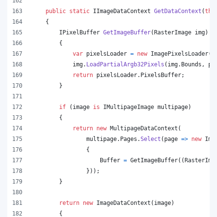
public
static
IImageDataContext
GetDataContext
(
thi
{
IPixelBuffer
GetImageBuffer
(
RasterImage
img
)
{
var
pixelsLoader
=
new
ImagePixelsLoader
(
i
img
.
LoadPartialArgb32Pixels
(
img
.
Bounds
,
pi
return
pixelsLoader
.
PixelsBuffer
;
}
if
(
image
is
IMultipageImage
multipage
)
{
return
new
MultipageDataContext
(
multipage
.
Pages
.
Select
(
page 
=>
new
Ima
{
Buffer
=
GetImageBuffer
(
(
RasterIma
}
)
)
;
}
return
new
ImageDataContext
(
image
)
{