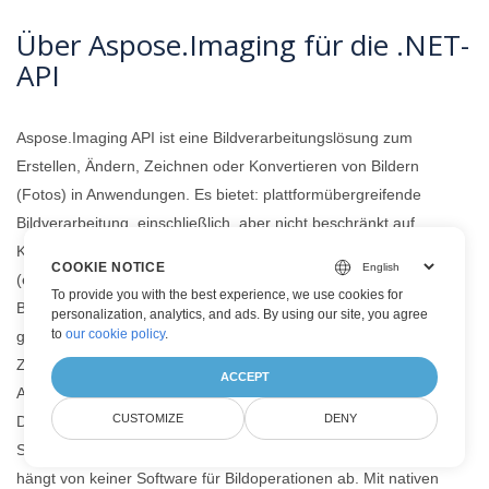
Über Aspose.Imaging für die .NET-
API
Aspose.Imaging API ist eine Bildverarbeitungslösung zum
Erstellen, Ändern, Zeichnen oder Konvertieren von Bildern
(Fotos) in Anwendungen. Es bietet: plattformübergreifende
Bildverarbeitung, einschließlich, aber nicht beschränkt auf
Konvertierungen zwischen verschiedenen Bildformaten
COOKIE NOTICE
(einschließlich einheitlicher Mehrseiten- oder Multiframe-
To provide you with the best experience, we use cookies for
Bildverarbeitung), Modifikationen wie Zeichnen, Arbeiten mit
personalization, analytics, and ads. By using our site, you agree
to
our cookie policy
.
grafischen Grundelementen, Transformationen (Größe ändern,
Zuschneiden, Spiegeln und Drehen , Binarisierung, Graustufen,
ACCEPT
Anpassen), erweiterte Bildbearbeitungsfunktionen (Filtern,
CUSTOMIZE
DENY
Dithering, Maskieren, Entzerren) und Strategien zur
Speicheroptimierung. Es ist eine eigenständige Bibliothek und
hängt von keiner Software für Bildoperationen ab. Mit nativen