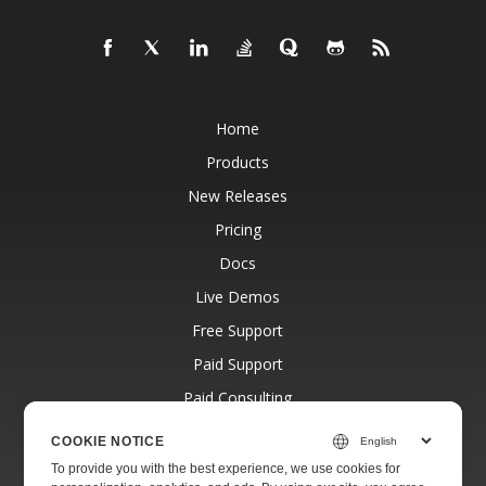
Home
Products
New Releases
Pricing
Docs
Live Demos
Free Support
Paid Support
Paid Consulting
Blog
COOKIE NOTICE
Websites
To provide you with the best experience, we use cookies for