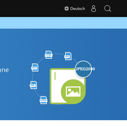
Deutsch
HTML
JPG
hne
PDF
JPEG2000
XML
APNG