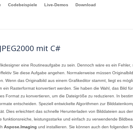
e
Codebeispiele
Live-Demos
Download
n JPEG2000 mit C#
fikdesigner eine Routineaufgabe zu sein. Dennoch wäre es ein Fehler
effektiv Sie diese Aufgabe angehen. Normalerweise müssen Originalbild
en. Wenn das Originalbild aus einem Grafikeditor stammt, liegt es mögl
n ein Rasterformat konvertiert werden. Sie haben die Wahl, das Bild f
ertes Format zu konvertieren, um die Dateigröße zu reduzieren. In bes
Formate entscheiden. Speziell entwickelte Algorithmen zur Bilddatenko
lität. Dies erleichtert das schnelle Herunterladen von Bilddateien aus
ne funktionsreiche, leistungsstarke und einfach zu verwendende Bildbea
ch
Aspose.Imaging
und installieren. Sie können auch den folgenden 