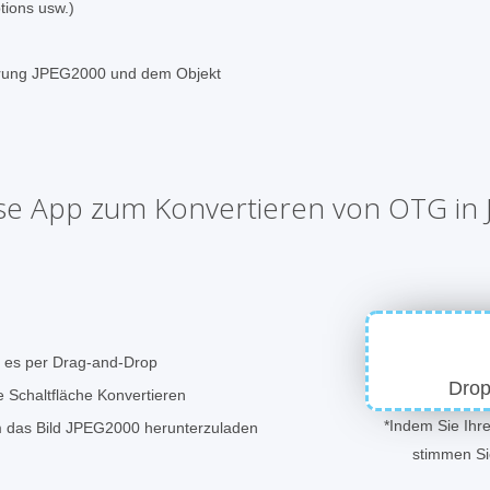
ions usw.)
terung JPEG2000 und dem Objekt
se App zum Konvertieren von OTG in
e es per Drag-and-Drop
Drop
e Schaltfläche Konvertieren
*Indem Sie Ihr
um das Bild JPEG2000 herunterzuladen
stimmen S