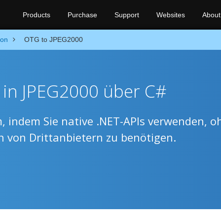
Products
Purchase
Support
Websites
About
ion
OTG to JPEG2000
 in JPEG2000 über C#
 indem Sie native .NET-APIs verwenden, o
en von Drittanbietern zu benötigen.