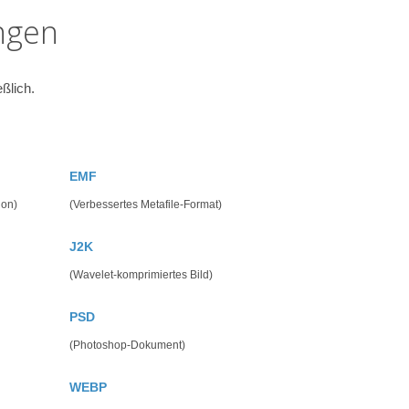
ngen
ßlich.
EMF
ion)
(Verbessertes Metafile-Format)
J2K
(Wavelet-komprimiertes Bild)
PSD
(Photoshop-Dokument)
WEBP