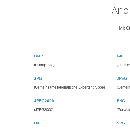
And
Mit C
BMP
GIF
(Bitmap-Bild)
(Grafisc
JPG
JPEG
(Gemeinsame fotografische Expertengruppe)
(Gemein
JPEG2000
PNG
(JPEG2000)
(Portabl
DXF
SVG