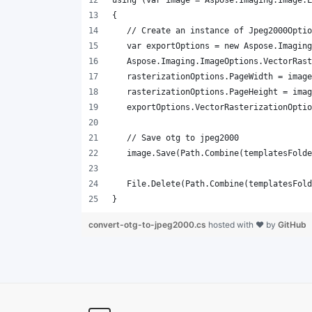
}
convert-otg-to-jpeg2000.cs
hosted with ❤ by
GitHub