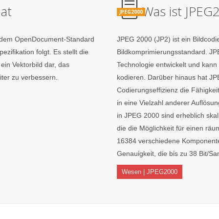
at
Was ist JPEG
JPEG2000
it dem OpenDocument-Standard
JPEG 2000 (JP2) ist ein Bildco
zifikation folgt. Es stellt die
Bildkomprimierungsstandard. JP
in Vektorbild dar, das
Technologie entwickelt und kann ve
ter zu verbessern.
kodieren. Darüber hinaus hat J
Codierungseffizienz die Fähigkeit
in eine Vielzahl anderer Auflös
in JPEG 2000 sind erheblich skal
die die Möglichkeit für einen räum
16384 verschiedene Komponenten
Genauigkeit, die bis zu 38 Bit/S
Wesen | JPEG2000