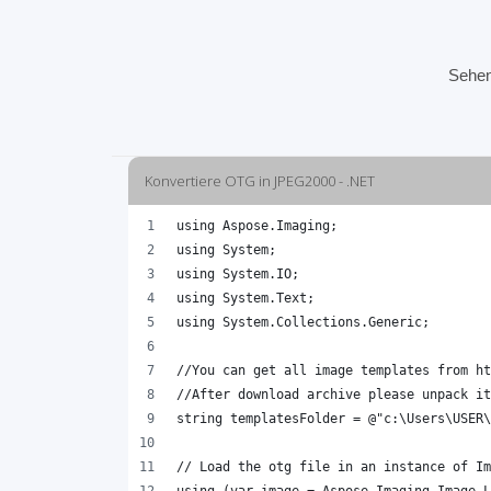
Sehen
Konvertiere OTG in JPEG2000 - .NET