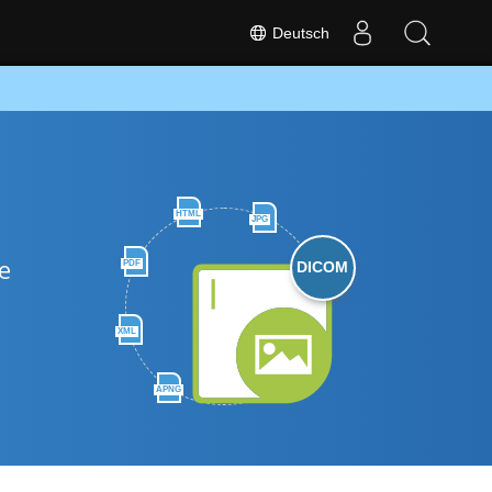
Deutsch
HTML
JPG
e
PDF
DICOM
XML
APNG