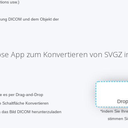
ions usw.)
erung DICOM und dem Objekt der
ose App zum Konvertieren von SVGZ 
ie es per Drag-and-Drop
Drop
e Schaltfläche Konvertieren
*Indem Sie Ihr
um das Bild DICOM herunterzuladen
stimmen S