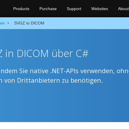
Products
Purchase
Support
Websites
About
ion
SVGZ to DICOM
Z in DICOM über C#
indem Sie native .NET-APIs verwenden, ohn
en von Drittanbietern zu benötigen.