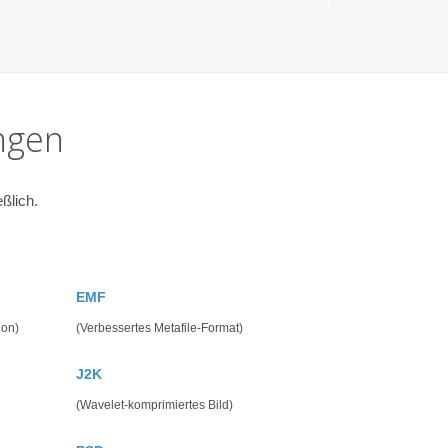
ngen
ßlich.
EMF
ion)
(Verbessertes Metafile-Format)
J2K
(Wavelet-komprimiertes Bild)