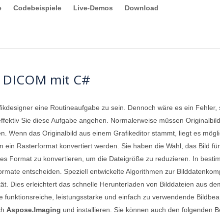
e
Codebeispiele
Live-Demos
Download
in DICOM mit C#
fikdesigner eine Routineaufgabe zu sein. Dennoch wäre es ein Fehler
effektiv Sie diese Aufgabe angehen. Normalerweise müssen Originalbild
en. Wenn das Originalbild aus einem Grafikeditor stammt, liegt es mögl
n ein Rasterformat konvertiert werden. Sie haben die Wahl, das Bild f
ertes Format zu konvertieren, um die Dateigröße zu reduzieren. In bes
Formate entscheiden. Speziell entwickelte Algorithmen zur Bilddatenko
lität. Dies erleichtert das schnelle Herunterladen von Bilddateien aus
ne funktionsreiche, leistungsstarke und einfach zu verwendende Bildbea
ch
Aspose.Imaging
und installieren. Sie können auch den folgenden 