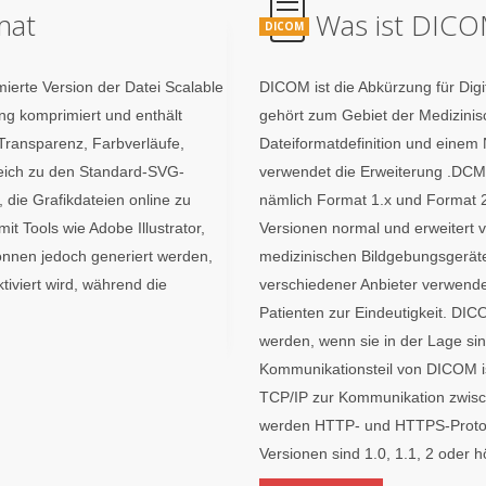
mat
Was ist DICO
DICOM
mierte Version der Datei Scalable
DICOM ist die Abkürzung für Dig
ng komprimiert und enthält
gehört zum Gebiet der Medizinis
ransparenz, Farbverläufe,
Dateiformatdefinition und eine
leich zu den Standard-SVG-
verwendet die Erweiterung .DCM
, die Grafikdateien online zu
nämlich Format 1.x und Format 2
t Tools wie Adobe Illustrator,
Versionen normal und erweitert v
nnen jedoch generiert werden,
medizinischen Bildgebungsgerät
iviert wird, während die
verschiedener Anbieter verwendet
Patienten zur Eindeutigkeit. DIC
werden, wenn sie in der Lage s
Kommunikationsteil von DICOM i
TCP/IP zur Kommunikation zwisc
werden HTTP- und HTTPS-Protoko
Versionen sind 1.0, 1.1, 2 oder h