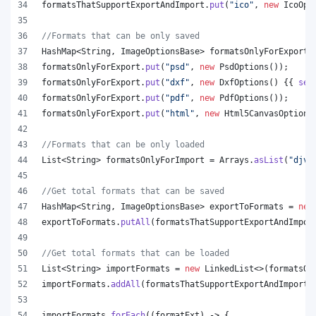
formatsThatSupportExportAndImport
.
put
(
"ico"
, 
new
IcoOpt
//Formats that can be only saved
HashMap
<
String
, 
ImageOptionsBase
> 
formatsOnlyForExport
 
formatsOnlyForExport
.
put
(
"psd"
, 
new
PsdOptions
());
formatsOnlyForExport
.
put
(
"dxf"
, 
new
DxfOptions
() {{ 
set
formatsOnlyForExport
.
put
(
"pdf"
, 
new
PdfOptions
());
formatsOnlyForExport
.
put
(
"html"
, 
new
Html5CanvasOptions
//Formats that can be only loaded
List
<
String
> 
formatsOnlyForImport
 = 
Arrays
.
asList
(
"djvu
//Get total formats that can be saved
HashMap
<
String
, 
ImageOptionsBase
> 
exportToFormats
 = 
new
exportToFormats
.
putAll
(
formatsThatSupportExportAndImpor
//Get total formats that can be loaded
List
<
String
> 
importFormats
 = 
new
LinkedList
<>(
formatsOn
importFormats
.
addAll
(
formatsThatSupportExportAndImport
.
importFormats
.
forEach
((
formatExt
) -> {