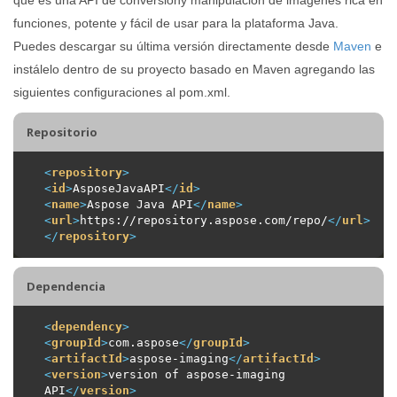
funciones, potente y fácil de usar para la plataforma Java.
Puedes descargar su última versión directamente desde
Maven
e
instálelo dentro de su proyecto basado en Maven agregando las
siguientes configuraciones al pom.xml.
Repositorio
<
repository
>
<
id
>
AsposeJavaAPI
</
id
>
<
name
>
Aspose Java API
</
name
>
<
url
>
https://repository.aspose.com/repo/
</
url
>
</
repository
>
Dependencia
<
dependency
>
<
groupId
>
com.aspose
</
groupId
>
<
artifactId
>
aspose-imaging
</
artifactId
>
<
version
>
version of aspose-imaging 
API
</
version
>