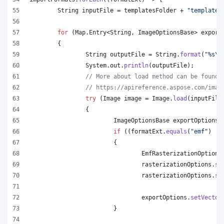
String
inputFile
 = 
templatesFolder
 + 
"template.
for
 (
Map
.
Entry
<
String
, 
ImageOptionsBase
> 
export
	{
String
outputFile
 = 
String
.
format
(
"%s
\\
System
.
out
.
println
(
outputFile
);
// More about load method can be found 
// https://apireference.aspose.com/imag
try
 (
Image
image
 = 
Image
.
load
(
inputFile
		{
ImageOptionsBase
exportOptions
 
if
 ((
formatExt
.
equals
(
"emf"
) ||
			{
EmfRasterizationOptions
rasterizationOptions
.
se
rasterizationOptions
.
se
exportOptions
.
setVector
			}