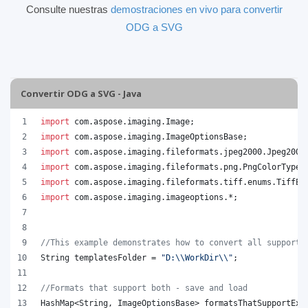
Consulte nuestras
demostraciones en vivo para convertir
ODG a SVG
Convertir ODG a SVG - Java
import
com
.
aspose
.
imaging
.
Image
;
import
com
.
aspose
.
imaging
.
ImageOptionsBase
;
import
com
.
aspose
.
imaging
.
fileformats
.
jpeg2000
.
Jpeg2000
import
com
.
aspose
.
imaging
.
fileformats
.
png
.
PngColorType
;
import
com
.
aspose
.
imaging
.
fileformats
.
tiff
.
enums
.
TiffEx
import
com
.
aspose
.
imaging
.
imageoptions
.*;
//This example demonstrates how to convert all supporte
String
templatesFolder
 = 
"D:
\\
WorkDir
\\
"
;
//Formats that support both - save and load
HashMap
<
String
, 
ImageOptionsBase
> 
formatsThatSupportExp