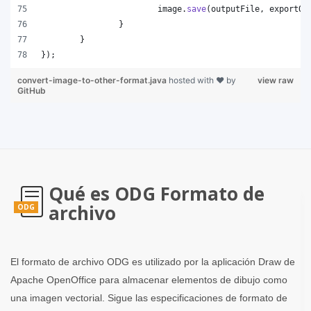
image
.
save
(
outputFile
, 
exportOp
		}
	}
});
convert-image-to-other-format.java
hosted with ❤ by
view raw
GitHub
Qué es ODG Formato de
archivo
ODG
El formato de archivo ODG es utilizado por la aplicación Draw de
Apache OpenOffice para almacenar elementos de dibujo como
una imagen vectorial. Sigue las especificaciones de formato de