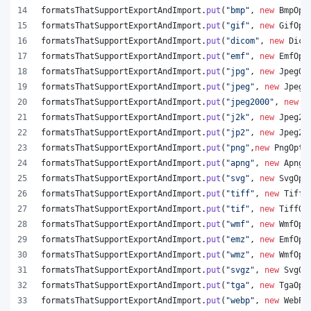
formatsThatSupportExportAndImport
.
put
(
"bmp"
, 
new
BmpOpt
formatsThatSupportExportAndImport
.
put
(
"gif"
, 
new
GifOpt
formatsThatSupportExportAndImport
.
put
(
"dicom"
, 
new
Dico
formatsThatSupportExportAndImport
.
put
(
"emf"
, 
new
EmfOpt
formatsThatSupportExportAndImport
.
put
(
"jpg"
, 
new
JpegOp
formatsThatSupportExportAndImport
.
put
(
"jpeg"
, 
new
JpegO
formatsThatSupportExportAndImport
.
put
(
"jpeg2000"
, 
new
J
formatsThatSupportExportAndImport
.
put
(
"j2k"
, 
new
Jpeg20
formatsThatSupportExportAndImport
.
put
(
"jp2"
, 
new
Jpeg20
formatsThatSupportExportAndImport
.
put
(
"png"
,
new
PngOpti
formatsThatSupportExportAndImport
.
put
(
"apng"
, 
new
ApngO
formatsThatSupportExportAndImport
.
put
(
"svg"
, 
new
SvgOpt
formatsThatSupportExportAndImport
.
put
(
"tiff"
, 
new
TiffO
formatsThatSupportExportAndImport
.
put
(
"tif"
, 
new
TiffOp
formatsThatSupportExportAndImport
.
put
(
"wmf"
, 
new
WmfOpt
formatsThatSupportExportAndImport
.
put
(
"emz"
, 
new
EmfOpt
formatsThatSupportExportAndImport
.
put
(
"wmz"
, 
new
WmfOpt
formatsThatSupportExportAndImport
.
put
(
"svgz"
, 
new
SvgOp
formatsThatSupportExportAndImport
.
put
(
"tga"
, 
new
TgaOpt
formatsThatSupportExportAndImport
.
put
(
"webp"
, 
new
WebPO