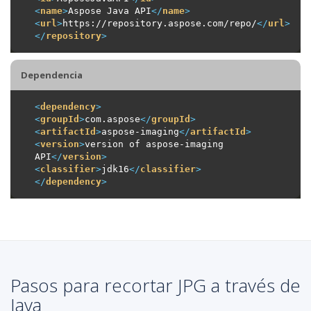
<
name
>
Aspose Java API
</
name
>
<
url
>
https://repository.aspose.com/repo/
</
url
>
</
repository
>
Dependencia
<
dependency
>
<
groupId
>
com.aspose
</
groupId
>
<
artifactId
>
aspose-imaging
</
artifactId
>
<
version
>
version of aspose-imaging 
API
</
version
>
<
classifier
>
jdk16
</
classifier
>
</
dependency
>
Pasos para recortar JPG a través de
Java