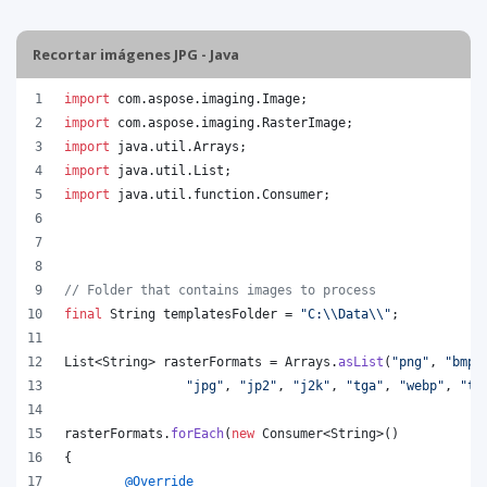
Recortar imágenes JPG - Java
import
com
.
aspose
.
imaging
.
Image
;
import
com
.
aspose
.
imaging
.
RasterImage
;
import
java
.
util
.
Arrays
;
import
java
.
util
.
List
;
import
java
.
util
.
function
.
Consumer
;
// Folder that contains images to process
final
String
templatesFolder
 = 
"C:
\\
Data
\\
"
;
List
<
String
> 
rasterFormats
 = 
Arrays
.
asList
(
"png"
, 
"bmp"
"jpg"
, 
"jp2"
, 
"j2k"
, 
"tga"
, 
"webp"
, 
"ti
rasterFormats
.
forEach
(
new
Consumer
<
String
>()
{
@
Override