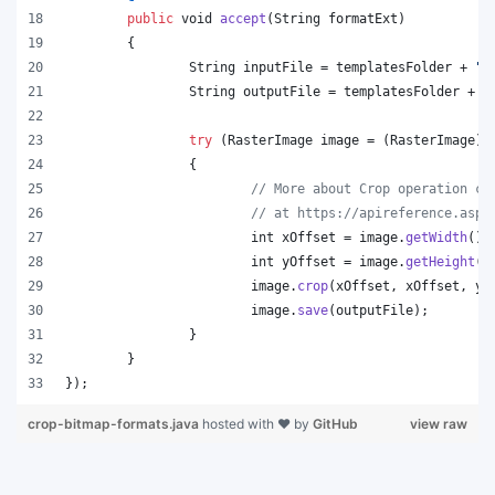
public
void
accept
(
String
formatExt
)
	{
String
inputFile
 = 
templatesFolder
 + 
"t
String
outputFile
 = 
templatesFolder
 + 
"
try
 (
RasterImage
image
 = (
RasterImage
)
I
		{
// More about Crop operation ca
// at https://apireference.aspo
int
xOffset
 = 
image
.
getWidth
() 
int
yOffset
 = 
image
.
getHeight
()
image
.
crop
(
xOffset
, 
xOffset
, 
yO
image
.
save
(
outputFile
);
		}
	}
});
crop-bitmap-formats.java
hosted with ❤ by
GitHub
view raw