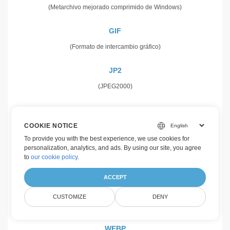
(Metarchivo mejorado comprimido de Windows)
GIF
(Formato de intercambio gráfico)
JP2
(JPEG2000)
J2K
COOKIE NOTICE
(Imagen comprimida Wavelet)
To provide you with the best experience, we use cookies for
personalization, analytics, and ads. By using our site, you agree
PNG
to
our cookie policy
.
(Gráficos de red portátiles)
ACCEPT
TIFF
CUSTOMIZE
DENY
(Formato de imagen etiquetada)
WEBP