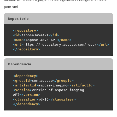
pom.xml.
Repositorio
<
repository
>
<
id
>
AsposeJavaAPI
</
id
>
<
name
>
Aspose Java API
</
name
>
<
url
>
https://repository.aspose.com/repo/
</
url
>
</
repository
>
Dependencia
<
dependency
>
<
groupId
>
com.aspose
</
groupId
>
<
artifactId
>
aspose-imaging
</
artifactId
>
<
version
>
version of aspose-imaging 
API
</
version
>
<
classifier
>
jdk16
</
classifier
>
</
dependency
>