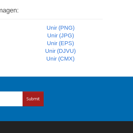
imagen:
Unir (PNG)
Unir (JPG)
Unir (EPS)
Unir (DJVU)
Unir (CMX)
Submit