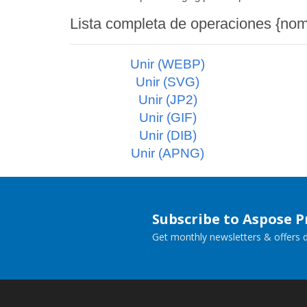
Lista completa de operaciones {nom
Unir (WEBP)
Unir (SVG)
Unir (JP2)
Unir (GIF)
Unir (DIB)
Unir (APNG)
Subscribe to Aspose 
Get monthly newsletters & offers di