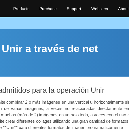
Products
Purchase
Support
Websites
About
Unir a través de net
dmitidos para la operación Unir
e combinar 2 o más imágenes en una vertical u horizontalmente sin p
 de varias imágenes, a veces no relacionadas directamente entr
muchas (más de 2) imágenes en un solo todo, a veces con el uso ca
crear diferentes collages utilizando una gran cantidad de formatos 
e **Unir** para diferentes formatos de imagen programáticamente