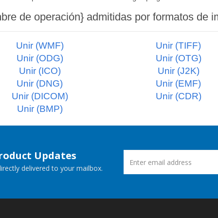
bre de operación} admitidas por formatos de 
Unir (WMF)
Unir (TIFF)
Unir (ODG)
Unir (OTG)
Unir (ICO)
Unir (J2K)
Unir (DNG)
Unir (EMF)
Unir (DICOM)
Unir (CDR)
Unir (BMP)
Product Updates
rectly delivered to your mailbox.