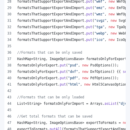
formatsThatSupportExportAndImport
.
put
(
"wmf"
, 
new
WmfOpt
formatsThatSupportExportAndImport
.
put
(
"emz"
, 
new
EmfOpt
formatsThatSupportExportAndImport
.
put
(
"wmz"
, 
new
WmfOpt
formatsThatSupportExportAndImport
.
put
(
"svgz"
, 
new
SvgOp
formatsThatSupportExportAndImport
.
put
(
"tga"
, 
new
TgaOpt
formatsThatSupportExportAndImport
.
put
(
"webp"
, 
new
WebPO
formatsThatSupportExportAndImport
.
put
(
"ico"
, 
new
IcoOpt
//Formats that can be only saved
HashMap
<
String
, 
ImageOptionsBase
> 
formatsOnlyForExport
 
formatsOnlyForExport
.
put
(
"psd"
, 
new
PsdOptions
());
formatsOnlyForExport
.
put
(
"dxf"
, 
new
DxfOptions
() {{ 
set
formatsOnlyForExport
.
put
(
"pdf"
, 
new
PdfOptions
());
formatsOnlyForExport
.
put
(
"html"
, 
new
Html5CanvasOptions
//Formats that can be only loaded
List
<
String
> 
formatsOnlyForImport
 = 
Arrays
.
asList
(
"djvu
//Get total formats that can be saved
HashMap
<
String
, 
ImageOptionsBase
> 
exportToFormats
 = 
new
exportToFormats
.
putAll
(
formatsThatSupportExportAndImpor