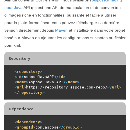
pour Java
API qui est une API de manipulation et de conversion
d’images riche en fonctionnalités, puissante et facile à utiliser
pour la plate-forme Java. Vous pouvez télécharger sa dernière
version directement depuis
Maven
et installez-le dans votre projet
basé sur Maven en ajoutant les configurations suivantes au fichier
pom.xml.
Repository
<
repository
>
<
id
>
AsposeJavaAPI
</
id
>
<
name
>
Aspose Java API
</
name
>
<
url
>
https://repository.aspose.com/repo/
</
url
>
</
repository
>
Dépendance
<
dependency
>
<
groupId
>
com.aspose
</
groupId
>