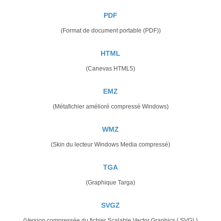
PDF
(Format de document portable (PDF))
HTML
(Canevas HTML5)
EMZ
(Métafichier amélioré compressé Windows)
WMZ
(Skin du lecteur Windows Media compressé)
TGA
(Graphique Targa)
SVGZ
(Version compressée du fichier Scalable Vector Graphics (.SVG).)