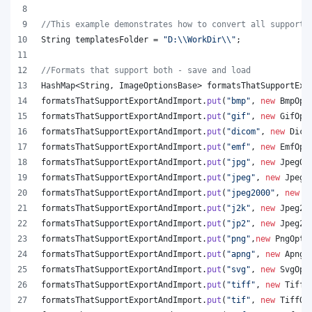
//This example demonstrates how to convert all supporte
String
templatesFolder
 = 
"D:
\\
WorkDir
\\
"
;
//Formats that support both - save and load
HashMap
<
String
, 
ImageOptionsBase
> 
formatsThatSupportExp
formatsThatSupportExportAndImport
.
put
(
"bmp"
, 
new
BmpOpt
formatsThatSupportExportAndImport
.
put
(
"gif"
, 
new
GifOpt
formatsThatSupportExportAndImport
.
put
(
"dicom"
, 
new
Dico
formatsThatSupportExportAndImport
.
put
(
"emf"
, 
new
EmfOpt
formatsThatSupportExportAndImport
.
put
(
"jpg"
, 
new
JpegOp
formatsThatSupportExportAndImport
.
put
(
"jpeg"
, 
new
JpegO
formatsThatSupportExportAndImport
.
put
(
"jpeg2000"
, 
new
J
formatsThatSupportExportAndImport
.
put
(
"j2k"
, 
new
Jpeg20
formatsThatSupportExportAndImport
.
put
(
"jp2"
, 
new
Jpeg20
formatsThatSupportExportAndImport
.
put
(
"png"
,
new
PngOpti
formatsThatSupportExportAndImport
.
put
(
"apng"
, 
new
ApngO
formatsThatSupportExportAndImport
.
put
(
"svg"
, 
new
SvgOpt
formatsThatSupportExportAndImport
.
put
(
"tiff"
, 
new
TiffO
formatsThatSupportExportAndImport
.
put
(
"tif"
, 
new
TiffOp