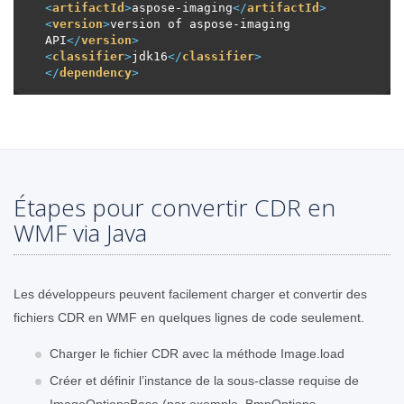
<
artifactId
>
aspose-imaging
</
artifactId
>
<
version
>
version of aspose-imaging 
API
</
version
>
<
classifier
>
jdk16
</
classifier
>
</
dependency
>
Étapes pour convertir CDR en
WMF via Java
Les développeurs peuvent facilement charger et convertir des
fichiers CDR en WMF en quelques lignes de code seulement.
Charger le fichier CDR avec la méthode Image.load
Créer et définir l’instance de la sous-classe requise de
ImageOptionsBase (par exemple, BmpOptions,