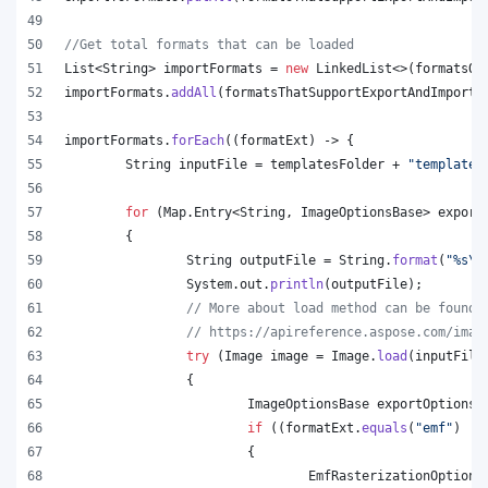
//Get total formats that can be loaded
List
<
String
> 
importFormats
 = 
new
LinkedList
<>(
formatsOn
importFormats
.
addAll
(
formatsThatSupportExportAndImport
.
importFormats
.
forEach
((
formatExt
) -> {
String
inputFile
 = 
templatesFolder
 + 
"template.
for
 (
Map
.
Entry
<
String
, 
ImageOptionsBase
> 
export
	{
String
outputFile
 = 
String
.
format
(
"%s
\\
System
.
out
.
println
(
outputFile
);
// More about load method can be found 
// https://apireference.aspose.com/imag
try
 (
Image
image
 = 
Image
.
load
(
inputFile
		{
ImageOptionsBase
exportOptions
 
if
 ((
formatExt
.
equals
(
"emf"
) ||
			{
EmfRasterizationOptions