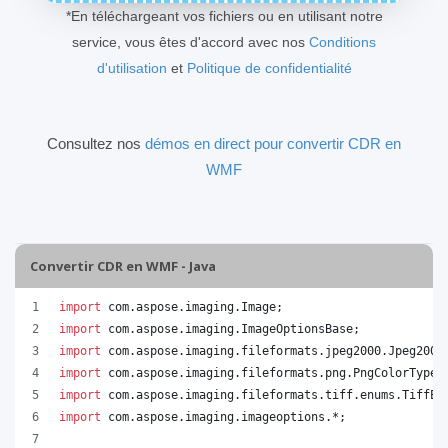
*En téléchargeant vos fichiers ou en utilisant notre
service, vous êtes d'accord avec nos
Conditions
d'utilisation
et
Politique de confidentialité
Consultez nos
démos en direct pour convertir CDR en
WMF
Convertir CDR en WMF - Java
import
com
.
aspose
.
imaging
.
Image
;
import
com
.
aspose
.
imaging
.
ImageOptionsBase
;
import
com
.
aspose
.
imaging
.
fileformats
.
jpeg2000
.
Jpeg2000
import
com
.
aspose
.
imaging
.
fileformats
.
png
.
PngColorType
;
import
com
.
aspose
.
imaging
.
fileformats
.
tiff
.
enums
.
TiffEx
import
com
.
aspose
.
imaging
.
imageoptions
.*;