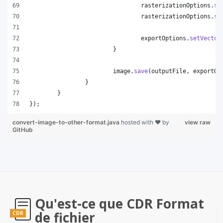
rasterizationOptions
.
se
rasterizationOptions
.
se
exportOptions
.
setVector
			}
image
.
save
(
outputFile
, 
exportOp
		}
	}
});
convert-image-to-other-format.java
hosted with ❤ by
view raw
GitHub
Qu'est-ce que CDR Format
de fichier
CDR