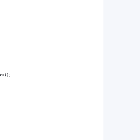
e
>();