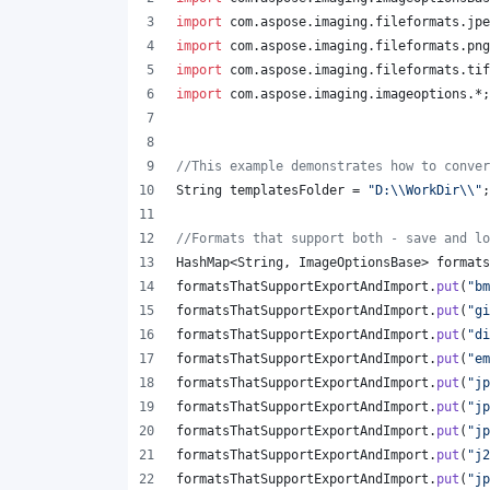
import
com
.
aspose
.
imaging
.
fileformats
.
jpe
import
com
.
aspose
.
imaging
.
fileformats
.
png
import
com
.
aspose
.
imaging
.
fileformats
.
tif
import
com
.
aspose
.
imaging
.
imageoptions
.*;
//This example demonstrates how to conver
String
templatesFolder
 = 
"D:
\\
WorkDir
\\
"
;
//Formats that support both - save and lo
HashMap
<
String
, 
ImageOptionsBase
> 
formats
formatsThatSupportExportAndImport
.
put
(
"bm
formatsThatSupportExportAndImport
.
put
(
"gi
formatsThatSupportExportAndImport
.
put
(
"di
formatsThatSupportExportAndImport
.
put
(
"em
formatsThatSupportExportAndImport
.
put
(
"jp
formatsThatSupportExportAndImport
.
put
(
"jp
formatsThatSupportExportAndImport
.
put
(
"jp
formatsThatSupportExportAndImport
.
put
(
"j2
formatsThatSupportExportAndImport
.
put
(
"jp