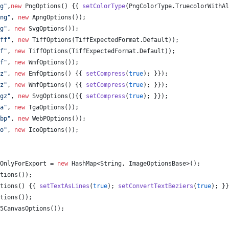
g"
,
new
PngOptions
() {{ 
setColorType
(
PngColorType
.
TruecolorWithAl
ng"
, 
new
ApngOptions
());
g"
, 
new
SvgOptions
());
ff"
, 
new
TiffOptions
(
TiffExpectedFormat
.
Default
));
f"
, 
new
TiffOptions
(
TiffExpectedFormat
.
Default
));
f"
, 
new
WmfOptions
());
z"
, 
new
EmfOptions
() {{ 
setCompress
(
true
); }});
z"
, 
new
WmfOptions
() {{ 
setCompress
(
true
); }});
gz"
, 
new
SvgOptions
(){{ 
setCompress
(
true
); }});
a"
, 
new
TgaOptions
());
bp"
, 
new
WebPOptions
());
o"
, 
new
IcoOptions
());
OnlyForExport
 = 
new
HashMap
<
String
, 
ImageOptionsBase
>();
tions
());
tions
() {{ 
setTextAsLines
(
true
); 
setConvertTextBeziers
(
true
); }}
tions
());
5CanvasOptions
());