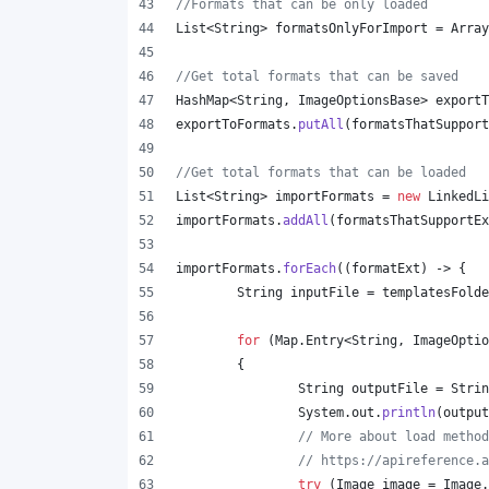
//Formats that can be only loaded
List
<
String
> 
formatsOnlyForImport
 = 
Array
//Get total formats that can be saved
HashMap
<
String
, 
ImageOptionsBase
> 
exportT
exportToFormats
.
putAll
(
formatsThatSupport
//Get total formats that can be loaded
List
<
String
> 
importFormats
 = 
new
LinkedLi
importFormats
.
addAll
(
formatsThatSupportEx
importFormats
.
forEach
((
formatExt
) -> {
String
inputFile
 = 
templatesFolde
for
 (
Map
.
Entry
<
String
, 
ImageOptio
	{
String
outputFile
 = 
Strin
System
.
out
.
println
(
output
// More about load method
// https://apireference.a
try
 (
Image
image
 = 
Image
.