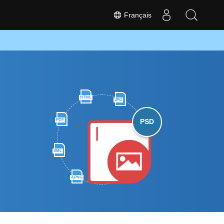
Français
HTML
JPG
PDF
PSD
XML
APNG