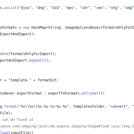
s
.
asList
(
"djvu"
, 
"dng"
, 
"dib"
, 
"eps"
, 
"cdr"
, 
"cmx"
, 
"otg"
, 
"odg"
oFormats
 = 
new
HashMap
<
String
, 
ImageOptionsBase
>(
formatsOnlyForE
ExportAndImport
);
st
<>(
formatsOnlyForImport
);
portAndImport
.
keySet
());
r
 + 
"template."
 + 
formatExt
;
nsBase
> 
exportFormat
 : 
exportToFormats
.
entrySet
())
g
.
format
(
"%s
\\
%s
\\
%s-%s-to-%s.%s"
, 
templatesFolder
, 
"convert"
, 
"
File
);
 can be found at
spose.com/imaging/java/com.aspose.imaging/Image#load-java.lang.S
load
(
inputFile
))