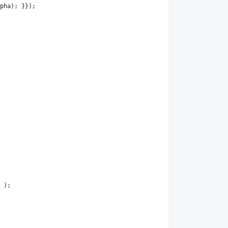
pha
); }});
 );