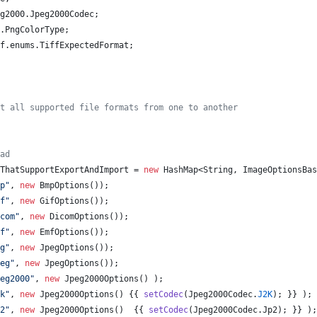
g2000
.
Jpeg2000Codec
;
.
PngColorType
;
f
.
enums
.
TiffExpectedFormat
;
t all supported file formats from one to another
ad
ThatSupportExportAndImport
 = 
new
HashMap
<
String
, 
ImageOptionsBas
p"
, 
new
BmpOptions
());
f"
, 
new
GifOptions
());
com"
, 
new
DicomOptions
());
f"
, 
new
EmfOptions
());
g"
, 
new
JpegOptions
());
eg"
, 
new
JpegOptions
());
eg2000"
, 
new
Jpeg2000Options
() );
k"
, 
new
Jpeg2000Options
() {{ 
setCodec
(
Jpeg2000Codec
.
J2K
); }} );
2"
, 
new
Jpeg2000Options
()  {{ 
setCodec
(
Jpeg2000Codec
.
Jp2
); }} );