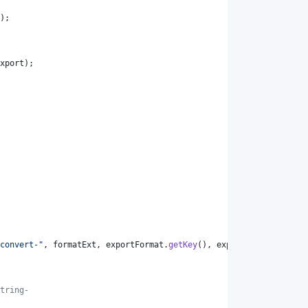
);
xport
);
convert-"
, 
formatExt
, 
exportFormat
.
getKey
(), 
exportFormat
.
getKey
tring-