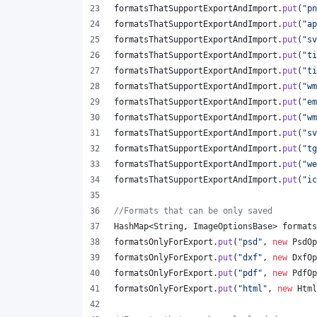
formatsThatSupportExportAndImport
.
put
(
"pn
formatsThatSupportExportAndImport
.
put
(
"ap
formatsThatSupportExportAndImport
.
put
(
"sv
formatsThatSupportExportAndImport
.
put
(
"ti
formatsThatSupportExportAndImport
.
put
(
"ti
formatsThatSupportExportAndImport
.
put
(
"wm
formatsThatSupportExportAndImport
.
put
(
"em
formatsThatSupportExportAndImport
.
put
(
"wm
formatsThatSupportExportAndImport
.
put
(
"sv
formatsThatSupportExportAndImport
.
put
(
"tg
formatsThatSupportExportAndImport
.
put
(
"we
formatsThatSupportExportAndImport
.
put
(
"ic
//Formats that can be only saved
HashMap
<
String
, 
ImageOptionsBase
> 
formats
formatsOnlyForExport
.
put
(
"psd"
, 
new
PsdOp
formatsOnlyForExport
.
put
(
"dxf"
, 
new
DxfOp
formatsOnlyForExport
.
put
(
"pdf"
, 
new
PdfOp
formatsOnlyForExport
.
put
(
"html"
, 
new
Html