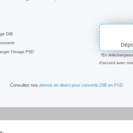
age DIB
Convertir
Dépos
harger l'image PSD
*En téléchargeant
d'accord avec no
Consultez nos
démos en direct pour convertir DIB en PSD
e
;