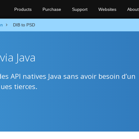
Products
Purchase
Support
Websites
About
on
DIB to PSD
via Java
es API natives Java sans avoir besoin d’un
ues tierces.