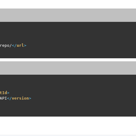
repo/
</
url
>
tId
>
API
</
version
>