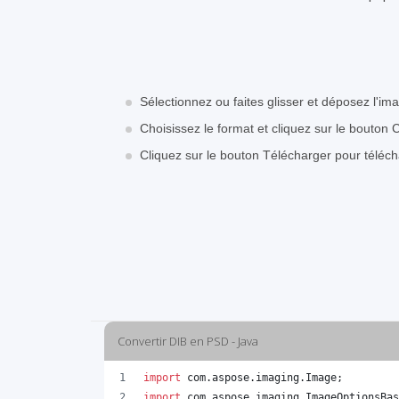
Sélectionnez ou faites glisser et déposez l'im
Choisissez le format et cliquez sur le bouton 
Cliquez sur le bouton Télécharger pour téléc
Convertir DIB en PSD - Java
import
com
.
aspose
.
imaging
.
Image
;
import
com
.
aspose
.
imaging
.
ImageOptionsBas