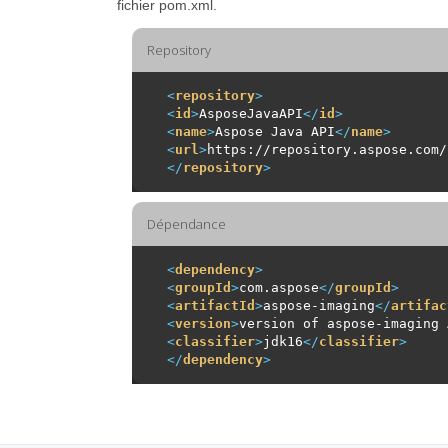
fichier pom.xml.
Repository
<
repository
>
<
id
>
AsposeJavaAPI
</
id
>
<
name
>
Aspose Java API
</
name
>
<
url
>
https://repository.aspose.com/
</
repository
>
Dépendance
<
dependency
>
<
groupId
>
com.aspose
</
groupId
>
<
artifactId
>
aspose-imaging
</
artifac
<
version
>
version of aspose-imaging 
<
classifier
>
jdk16
</
classifier
>
</
dependency
>