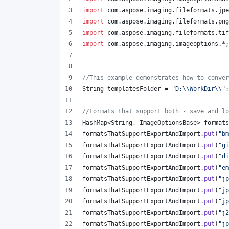
import
com
.
aspose
.
imaging
.
fileformats
.
jpe
import
com
.
aspose
.
imaging
.
fileformats
.
png
import
com
.
aspose
.
imaging
.
fileformats
.
tif
import
com
.
aspose
.
imaging
.
imageoptions
.*;
//This example demonstrates how to conver
String
templatesFolder
 = 
"D:
\\
WorkDir
\\
"
;
//Formats that support both - save and lo
HashMap
<
String
, 
ImageOptionsBase
> 
formats
formatsThatSupportExportAndImport
.
put
(
"bm
formatsThatSupportExportAndImport
.
put
(
"gi
formatsThatSupportExportAndImport
.
put
(
"di
formatsThatSupportExportAndImport
.
put
(
"em
formatsThatSupportExportAndImport
.
put
(
"jp
formatsThatSupportExportAndImport
.
put
(
"jp
formatsThatSupportExportAndImport
.
put
(
"jp
formatsThatSupportExportAndImport
.
put
(
"j2
formatsThatSupportExportAndImport
.
put
(
"jp