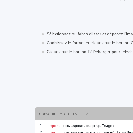
Sélectionnez ou faites glisser et déposez l'i
Choisissez le format et cliquez sur le bouton 
Cliquez sur le bouton Télécharger pour téléc
Convertir EPS en HTML - Java
import
com
.
aspose
.
imaging
.
Image
;
import
com
.
aspose
.
imaging
.
ImageOptionsBas