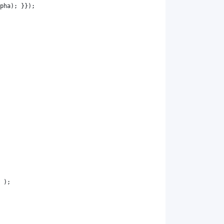
pha
); }});
 );