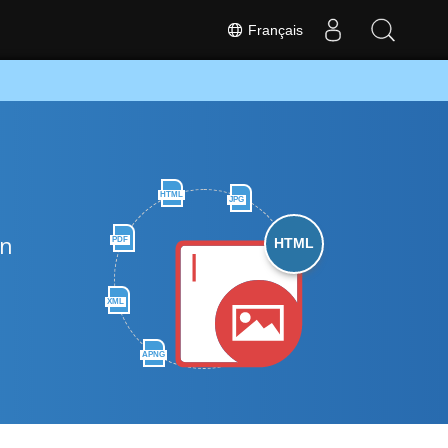
Français
HTML
JPG
un
PDF
HTML
XML
APNG