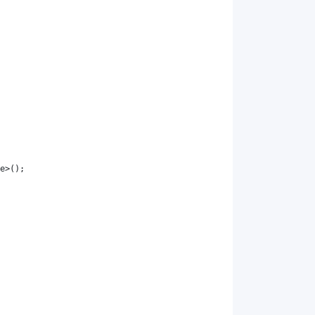
e
>();