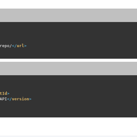
repo/
</
url
>
tId
>
API
</
version
>