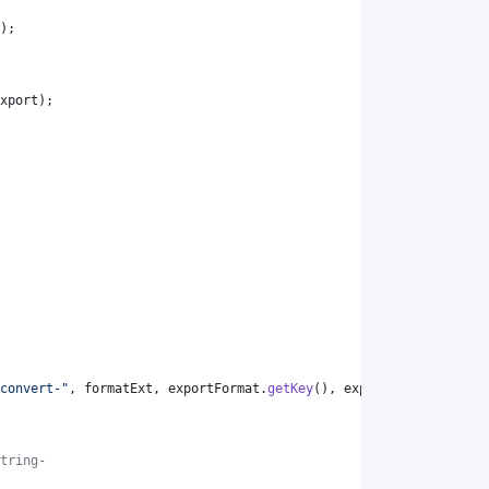
);
xport
);
convert-"
, 
formatExt
, 
exportFormat
.
getKey
(), 
exportFormat
.
getKey
tring-