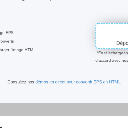
mage EPS
Convertir
Dépos
harger l'image HTML
*En téléchargeant
d'accord avec no
Consultez nos
démos en direct pour convertir EPS en HTML
e
;