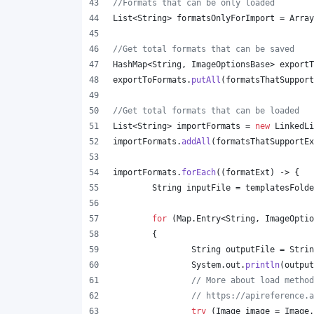
//Formats that can be only loaded
List
<
String
> 
formatsOnlyForImport
 = 
Array
//Get total formats that can be saved
HashMap
<
String
, 
ImageOptionsBase
> 
exportT
exportToFormats
.
putAll
(
formatsThatSupport
//Get total formats that can be loaded
List
<
String
> 
importFormats
 = 
new
LinkedLi
importFormats
.
addAll
(
formatsThatSupportEx
importFormats
.
forEach
((
formatExt
) -> {
String
inputFile
 = 
templatesFolde
for
 (
Map
.
Entry
<
String
, 
ImageOptio
	{
String
outputFile
 = 
Strin
System
.
out
.
println
(
output
// More about load method
// https://apireference.a
try
 (
Image
image
 = 
Image
.