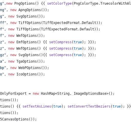
g"
,
new
PngOptions
() {{ 
setColorType
(
PngColorType
.
TruecolorWithAl
ng"
, 
new
ApngOptions
());
g"
, 
new
SvgOptions
());
ff"
, 
new
TiffOptions
(
TiffExpectedFormat
.
Default
));
f"
, 
new
TiffOptions
(
TiffExpectedFormat
.
Default
));
f"
, 
new
WmfOptions
());
z"
, 
new
EmfOptions
() {{ 
setCompress
(
true
); }});
z"
, 
new
WmfOptions
() {{ 
setCompress
(
true
); }});
gz"
, 
new
SvgOptions
(){{ 
setCompress
(
true
); }});
a"
, 
new
TgaOptions
());
bp"
, 
new
WebPOptions
());
o"
, 
new
IcoOptions
());
OnlyForExport
 = 
new
HashMap
<
String
, 
ImageOptionsBase
>();
tions
());
tions
() {{ 
setTextAsLines
(
true
); 
setConvertTextBeziers
(
true
); }}
tions
());
5CanvasOptions
());