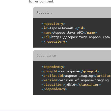
fichier pom.xml.
Repository
<
repository
>
<
id
>
AsposeJavaAPI
</
id
>
<
name
>
Aspose Java API
</
name
>
<
url
>
https://repository.aspose.com/
</
repository
>
Dépendance
<
dependency
>
<
groupId
>
com.aspose
</
groupId
>
<
artifactId
>
aspose-imaging
</
artifac
<
version
>
version of aspose-imaging 
<
classifier
>
jdk16
</
classifier
>
</
dependency
>