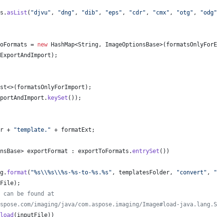
s
.
asList
(
"djvu"
, 
"dng"
, 
"dib"
, 
"eps"
, 
"cdr"
, 
"cmx"
, 
"otg"
, 
"odg"
oFormats
 = 
new
HashMap
<
String
, 
ImageOptionsBase
>(
formatsOnlyForE
ExportAndImport
);
st
<>(
formatsOnlyForImport
);
portAndImport
.
keySet
());
r
 + 
"template."
 + 
formatExt
;
nsBase
> 
exportFormat
 : 
exportToFormats
.
entrySet
())
g
.
format
(
"%s
\\
%s
\\
%s-%s-to-%s.%s"
, 
templatesFolder
, 
"convert"
, 
"
File
);
 can be found at
spose.com/imaging/java/com.aspose.imaging/Image#load-java.lang.S
load
(
inputFile
))