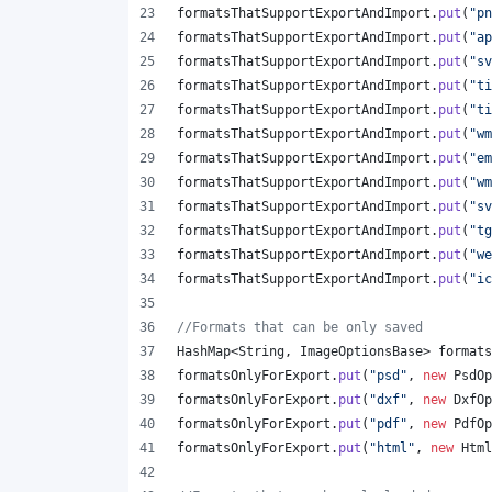
formatsThatSupportExportAndImport
.
put
(
"pn
formatsThatSupportExportAndImport
.
put
(
"ap
formatsThatSupportExportAndImport
.
put
(
"sv
formatsThatSupportExportAndImport
.
put
(
"ti
formatsThatSupportExportAndImport
.
put
(
"ti
formatsThatSupportExportAndImport
.
put
(
"wm
formatsThatSupportExportAndImport
.
put
(
"em
formatsThatSupportExportAndImport
.
put
(
"wm
formatsThatSupportExportAndImport
.
put
(
"sv
formatsThatSupportExportAndImport
.
put
(
"tg
formatsThatSupportExportAndImport
.
put
(
"we
formatsThatSupportExportAndImport
.
put
(
"ic
//Formats that can be only saved
HashMap
<
String
, 
ImageOptionsBase
> 
formats
formatsOnlyForExport
.
put
(
"psd"
, 
new
PsdOp
formatsOnlyForExport
.
put
(
"dxf"
, 
new
DxfOp
formatsOnlyForExport
.
put
(
"pdf"
, 
new
PdfOp
formatsOnlyForExport
.
put
(
"html"
, 
new
Html