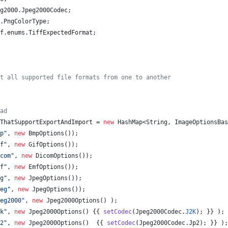
g2000
.
Jpeg2000Codec
;
.
PngColorType
;
f
.
enums
.
TiffExpectedFormat
;
t all supported file formats from one to another
ad
ThatSupportExportAndImport
 = 
new
HashMap
<
String
, 
ImageOptionsBas
p"
, 
new
BmpOptions
());
f"
, 
new
GifOptions
());
com"
, 
new
DicomOptions
());
f"
, 
new
EmfOptions
());
g"
, 
new
JpegOptions
());
eg"
, 
new
JpegOptions
());
eg2000"
, 
new
Jpeg2000Options
() );
k"
, 
new
Jpeg2000Options
() {{ 
setCodec
(
Jpeg2000Codec
.
J2K
); }} );
2"
, 
new
Jpeg2000Options
()  {{ 
setCodec
(
Jpeg2000Codec
.
Jp2
); }} );