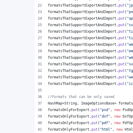
formatsThatSupportExportAndImport
.
put
(
"jp
formatsThatSupportExportAndImport
.
put
(
"pn
formatsThatSupportExportAndImport
.
put
(
"ap
formatsThatSupportExportAndImport
.
put
(
"sv
formatsThatSupportExportAndImport
.
put
(
"ti
formatsThatSupportExportAndImport
.
put
(
"ti
formatsThatSupportExportAndImport
.
put
(
"wm
formatsThatSupportExportAndImport
.
put
(
"em
formatsThatSupportExportAndImport
.
put
(
"wm
formatsThatSupportExportAndImport
.
put
(
"sv
formatsThatSupportExportAndImport
.
put
(
"tg
formatsThatSupportExportAndImport
.
put
(
"we
formatsThatSupportExportAndImport
.
put
(
"ic
//Formats that can be only saved
HashMap
<
String
, 
ImageOptionsBase
> 
formats
formatsOnlyForExport
.
put
(
"psd"
, 
new
PsdOp
formatsOnlyForExport
.
put
(
"dxf"
, 
new
DxfOp
formatsOnlyForExport
.
put
(
"pdf"
, 
new
PdfOp
formatsOnlyForExport
.
put
(
"html"
, 
new
Html