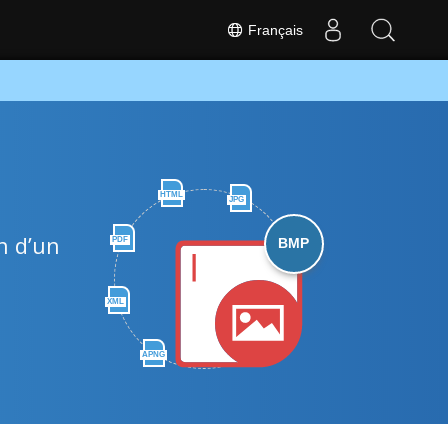
Français
HTML
JPG
n d’un
PDF
BMP
XML
APNG