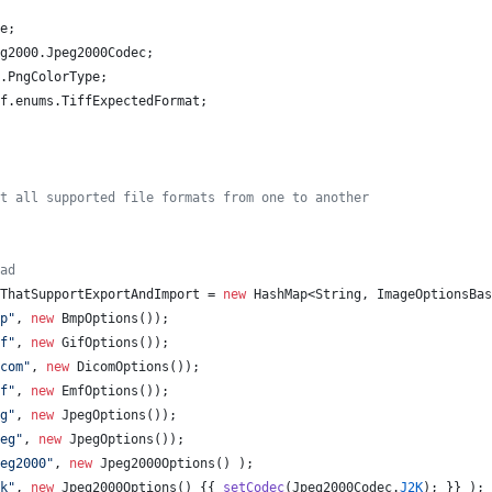
e
;
g2000
.
Jpeg2000Codec
;
.
PngColorType
;
f
.
enums
.
TiffExpectedFormat
;
t all supported file formats from one to another
ad
ThatSupportExportAndImport
 = 
new
HashMap
<
String
, 
ImageOptionsBas
p"
, 
new
BmpOptions
());
f"
, 
new
GifOptions
());
com"
, 
new
DicomOptions
());
f"
, 
new
EmfOptions
());
g"
, 
new
JpegOptions
());
eg"
, 
new
JpegOptions
());
eg2000"
, 
new
Jpeg2000Options
() );
k"
, 
new
Jpeg2000Options
() {{ 
setCodec
(
Jpeg2000Codec
.
J2K
); }} );