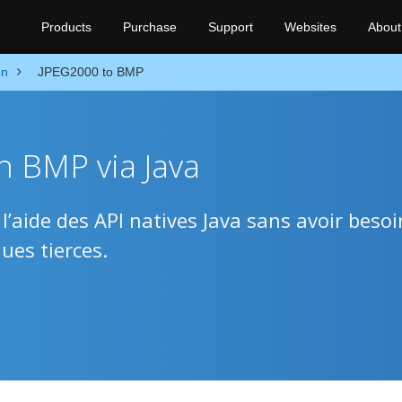
Products
Purchase
Support
Websites
About
on
JPEG2000 to BMP
n BMP via Java
aide des API natives Java sans avoir besoi
ues tierces.