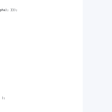
pha
); }});
 );