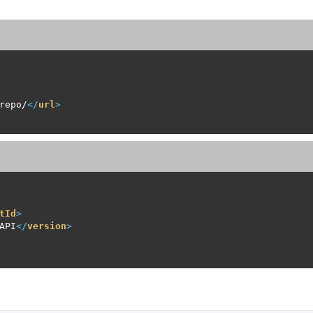
repo/
</
url
>
tId
>
API
</
version
>