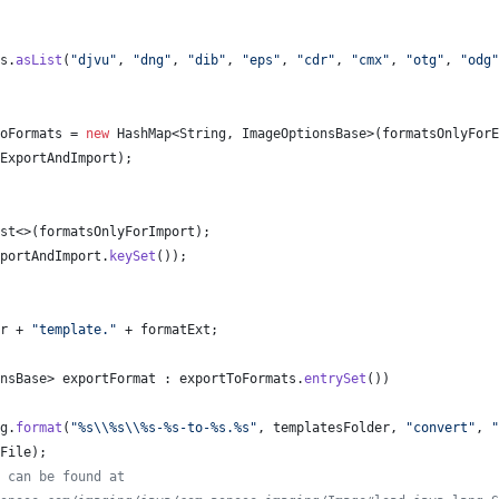
s
.
asList
(
"djvu"
, 
"dng"
, 
"dib"
, 
"eps"
, 
"cdr"
, 
"cmx"
, 
"otg"
, 
"odg"
oFormats
 = 
new
HashMap
<
String
, 
ImageOptionsBase
>(
formatsOnlyForE
ExportAndImport
);
st
<>(
formatsOnlyForImport
);
portAndImport
.
keySet
());
r
 + 
"template."
 + 
formatExt
;
nsBase
> 
exportFormat
 : 
exportToFormats
.
entrySet
())
g
.
format
(
"%s
\\
%s
\\
%s-%s-to-%s.%s"
, 
templatesFolder
, 
"convert"
, 
"
File
);
 can be found at