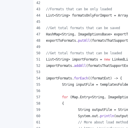
//Formats that can be only loaded
List
<
String
> 
formatsOnlyForImport
 = 
Array
//Get total formats that can be saved
HashMap
<
String
, 
ImageOptionsBase
> 
exportT
exportToFormats
.
putAll
(
formatsThatSupport
//Get total formats that can be loaded
List
<
String
> 
importFormats
 = 
new
LinkedLi
importFormats
.
addAll
(
formatsThatSupportEx
importFormats
.
forEach
((
formatExt
) -> {
String
inputFile
 = 
templatesFolde
for
 (
Map
.
Entry
<
String
, 
ImageOptio
	{
String
outputFile
 = 
Strin
System
.
out
.
println
(
output
// More about load method