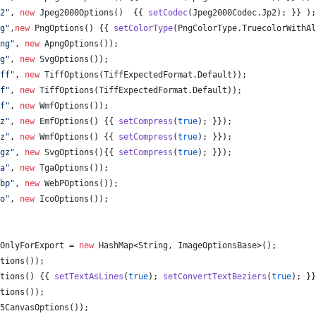
2"
, 
new
Jpeg2000Options
()  {{ 
setCodec
(
Jpeg2000Codec
.
Jp2
); }} );
g"
,
new
PngOptions
() {{ 
setColorType
(
PngColorType
.
TruecolorWithAl
ng"
, 
new
ApngOptions
());
g"
, 
new
SvgOptions
());
ff"
, 
new
TiffOptions
(
TiffExpectedFormat
.
Default
));
f"
, 
new
TiffOptions
(
TiffExpectedFormat
.
Default
));
f"
, 
new
WmfOptions
());
z"
, 
new
EmfOptions
() {{ 
setCompress
(
true
); }});
z"
, 
new
WmfOptions
() {{ 
setCompress
(
true
); }});
gz"
, 
new
SvgOptions
(){{ 
setCompress
(
true
); }});
a"
, 
new
TgaOptions
());
bp"
, 
new
WebPOptions
());
o"
, 
new
IcoOptions
());
OnlyForExport
 = 
new
HashMap
<
String
, 
ImageOptionsBase
>();
tions
());
tions
() {{ 
setTextAsLines
(
true
); 
setConvertTextBeziers
(
true
); }}
tions
());
5CanvasOptions
());