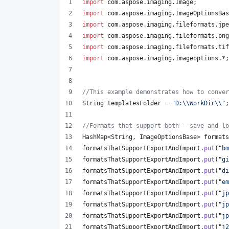
import
com
.
aspose
.
imaging
.
Image
;
import
com
.
aspose
.
imaging
.
ImageOptionsBas
import
com
.
aspose
.
imaging
.
fileformats
.
jpe
import
com
.
aspose
.
imaging
.
fileformats
.
png
import
com
.
aspose
.
imaging
.
fileformats
.
tif
import
com
.
aspose
.
imaging
.
imageoptions
.*;
//This example demonstrates how to conver
String
templatesFolder
 = 
"D:
\\
WorkDir
\\
"
;
//Formats that support both - save and lo
HashMap
<
String
, 
ImageOptionsBase
> 
formats
formatsThatSupportExportAndImport
.
put
(
"bm
formatsThatSupportExportAndImport
.
put
(
"gi
formatsThatSupportExportAndImport
.
put
(
"di
formatsThatSupportExportAndImport
.
put
(
"em
formatsThatSupportExportAndImport
.
put
(
"jp
formatsThatSupportExportAndImport
.
put
(
"jp
formatsThatSupportExportAndImport
.
put
(
"jp
formatsThatSupportExportAndImport
.
put
(
"j2