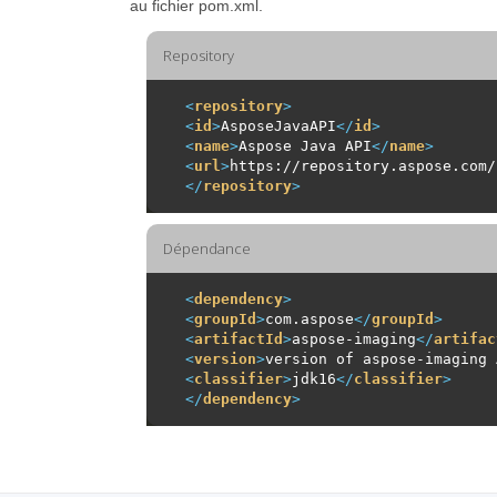
au fichier pom.xml.
Repository
<
repository
>
<
id
>
AsposeJavaAPI
</
id
>
<
name
>
Aspose Java API
</
name
>
<
url
>
https://repository.aspose.com/
</
repository
>
Dépendance
<
dependency
>
<
groupId
>
com.aspose
</
groupId
>
<
artifactId
>
aspose-imaging
</
artifac
<
version
>
version of aspose-imaging 
<
classifier
>
jdk16
</
classifier
>
</
dependency
>