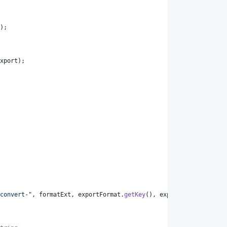
);
xport
);
convert-"
, 
formatExt
, 
exportFormat
.
getKey
(), 
exportFormat
.
getKey