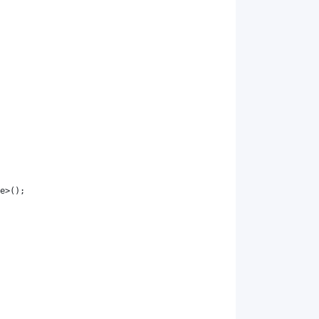
e
>();