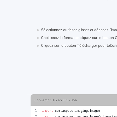
Sélectionnez ou faites glisser et déposez l'i
Choisissez le format et cliquez sur le bouton 
Cliquez sur le bouton Télécharger pour téléc
Convertir OTG en JPG - Java
import
com
.
aspose
.
imaging
.
Image
;
import
com
.
aspose
.
imaging
.
ImageOptionsBas