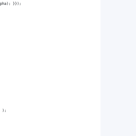
pha
); }});
 );