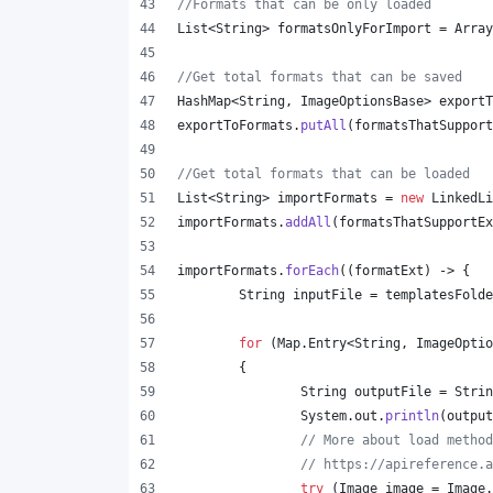
//Formats that can be only loaded
List
<
String
> 
formatsOnlyForImport
 = 
Array
//Get total formats that can be saved
HashMap
<
String
, 
ImageOptionsBase
> 
exportT
exportToFormats
.
putAll
(
formatsThatSupport
//Get total formats that can be loaded
List
<
String
> 
importFormats
 = 
new
LinkedLi
importFormats
.
addAll
(
formatsThatSupportEx
importFormats
.
forEach
((
formatExt
) -> {
String
inputFile
 = 
templatesFolde
for
 (
Map
.
Entry
<
String
, 
ImageOptio
	{
String
outputFile
 = 
Strin
System
.
out
.
println
(
output
// More about load method
// https://apireference.a
try
 (
Image
image
 = 
Image
.