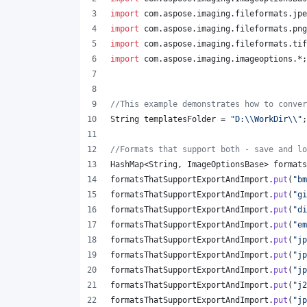
import
com
.
aspose
.
imaging
.
fileformats
.
jpe
import
com
.
aspose
.
imaging
.
fileformats
.
png
import
com
.
aspose
.
imaging
.
fileformats
.
tif
import
com
.
aspose
.
imaging
.
imageoptions
.*;
//This example demonstrates how to conver
String
templatesFolder
 = 
"D:
\\
WorkDir
\\
"
;
//Formats that support both - save and lo
HashMap
<
String
, 
ImageOptionsBase
> 
formats
formatsThatSupportExportAndImport
.
put
(
"bm
formatsThatSupportExportAndImport
.
put
(
"gi
formatsThatSupportExportAndImport
.
put
(
"di
formatsThatSupportExportAndImport
.
put
(
"em
formatsThatSupportExportAndImport
.
put
(
"jp
formatsThatSupportExportAndImport
.
put
(
"jp
formatsThatSupportExportAndImport
.
put
(
"jp
formatsThatSupportExportAndImport
.
put
(
"j2
formatsThatSupportExportAndImport
.
put
(
"jp