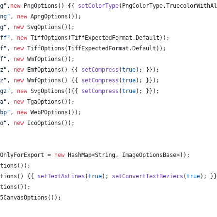
g"
,
new
PngOptions
() {{ 
setColorType
(
PngColorType
.
TruecolorWithAl
ng"
, 
new
ApngOptions
());
g"
, 
new
SvgOptions
());
ff"
, 
new
TiffOptions
(
TiffExpectedFormat
.
Default
));
f"
, 
new
TiffOptions
(
TiffExpectedFormat
.
Default
));
f"
, 
new
WmfOptions
());
z"
, 
new
EmfOptions
() {{ 
setCompress
(
true
); }});
z"
, 
new
WmfOptions
() {{ 
setCompress
(
true
); }});
gz"
, 
new
SvgOptions
(){{ 
setCompress
(
true
); }});
a"
, 
new
TgaOptions
());
bp"
, 
new
WebPOptions
());
o"
, 
new
IcoOptions
());
OnlyForExport
 = 
new
HashMap
<
String
, 
ImageOptionsBase
>();
tions
());
tions
() {{ 
setTextAsLines
(
true
); 
setConvertTextBeziers
(
true
); }}
tions
());
5CanvasOptions
());