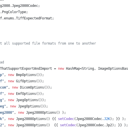
g2000
.
Jpeg2000Codec
;
.
PngColorType
;
f
.
enums
.
TiffExpectedFormat
;
t all supported file formats from one to another
ad
ThatSupportExportAndImport
 = 
new
HashMap
<
String
, 
ImageOptionsBas
p"
, 
new
BmpOptions
());
f"
, 
new
GifOptions
());
com"
, 
new
DicomOptions
());
f"
, 
new
EmfOptions
());
g"
, 
new
JpegOptions
());
eg"
, 
new
JpegOptions
());
eg2000"
, 
new
Jpeg2000Options
() );
k"
, 
new
Jpeg2000Options
() {{ 
setCodec
(
Jpeg2000Codec
.
J2K
); }} );
2"
, 
new
Jpeg2000Options
()  {{ 
setCodec
(
Jpeg2000Codec
.
Jp2
); }} );