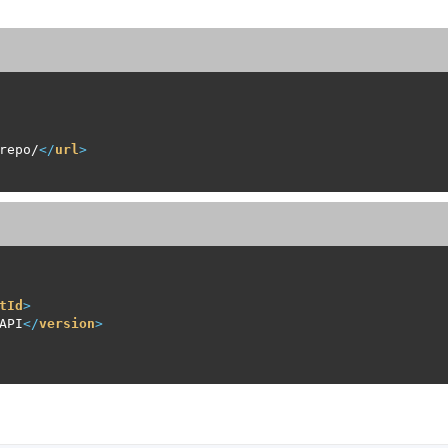
repo/
</
url
>
tId
>
API
</
version
>