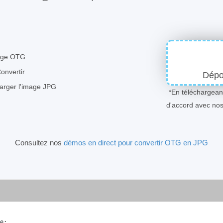
mage OTG
Convertir
Dépos
harger l'image JPG
*En téléchargeant
d'accord avec no
Consultez nos
démos en direct pour convertir OTG en JPG
e
;