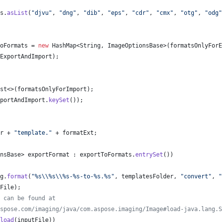
s
.
asList
(
"djvu"
, 
"dng"
, 
"dib"
, 
"eps"
, 
"cdr"
, 
"cmx"
, 
"otg"
, 
"odg"
oFormats
 = 
new
HashMap
<
String
, 
ImageOptionsBase
>(
formatsOnlyForE
ExportAndImport
);
st
<>(
formatsOnlyForImport
);
portAndImport
.
keySet
());
r
 + 
"template."
 + 
formatExt
;
nsBase
> 
exportFormat
 : 
exportToFormats
.
entrySet
())
g
.
format
(
"%s
\\
%s
\\
%s-%s-to-%s.%s"
, 
templatesFolder
, 
"convert"
, 
"
File
);
 can be found at
spose.com/imaging/java/com.aspose.imaging/Image#load-java.lang.S
load
(
inputFile
))