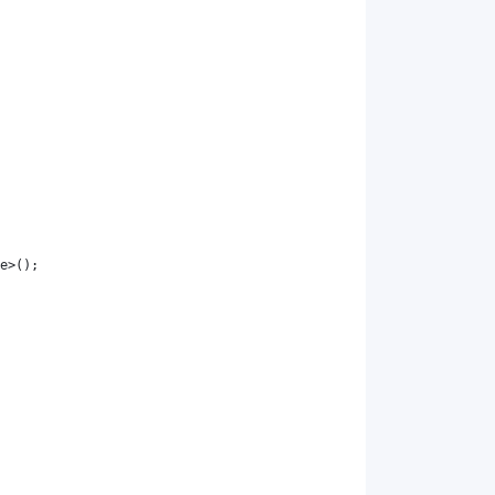
e
>();