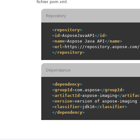
fichier pom.xml.
Repository
<
repository
>
<
id
>
AsposeJavaAPI
</
id
>
<
name
>
Aspose Java API
</
name
>
<
url
>
https://repository.aspose.com/
</
repository
>
Dépendance
<
dependency
>
<
groupId
>
com.aspose
</
groupId
>
<
artifactId
>
aspose-imaging
</
artifac
<
version
>
version of aspose-imaging 
<
classifier
>
jdk16
</
classifier
>
</
dependency
>