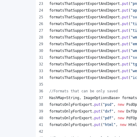
formatsThatSupportExportAndImport
.
put
(
"pn
formatsThatSupportExportAndImport
.
put
(
"ap
formatsThatSupportExportAndImport
.
put
(
"sv
formatsThatSupportExportAndImport
.
put
(
"ti
formatsThatSupportExportAndImport
.
put
(
"ti
formatsThatSupportExportAndImport
.
put
(
"wm
formatsThatSupportExportAndImport
.
put
(
"em
formatsThatSupportExportAndImport
.
put
(
"wm
formatsThatSupportExportAndImport
.
put
(
"sv
formatsThatSupportExportAndImport
.
put
(
"tg
formatsThatSupportExportAndImport
.
put
(
"we
formatsThatSupportExportAndImport
.
put
(
"ic
//Formats that can be only saved
HashMap
<
String
, 
ImageOptionsBase
> 
formats
formatsOnlyForExport
.
put
(
"psd"
, 
new
PsdOp
formatsOnlyForExport
.
put
(
"dxf"
, 
new
DxfOp
formatsOnlyForExport
.
put
(
"pdf"
, 
new
PdfOp
formatsOnlyForExport
.
put
(
"html"
, 
new
Html