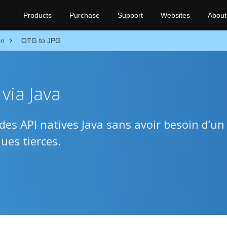
Products
Purchase
Support
Websites
About
on
OTG to JPG
via Java
des API natives Java sans avoir besoin d’un
ues tierces.