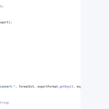
);
xport
);
convert-"
, 
formatExt
, 
exportFormat
.
getKey
(), 
exportFormat
.
getKey
tring-