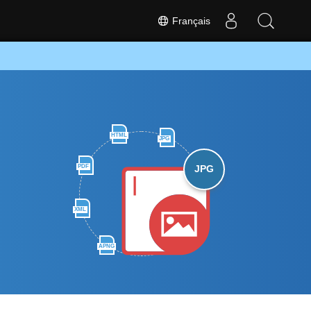
Français
HTML
JPG
PDF
JPG
XML
APNG