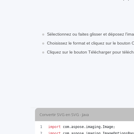
Sélectionnez ou faites glisser et déposez l'i
Choisissez le format et cliquez sur le bouton 
Cliquez sur le bouton Télécharger pour téléc
Convertir SVG en SVG - Java
import
com
.
aspose
.
imaging
.
Image
;
import
com
.
aspose
.
imaging
.
ImageOptionsBas