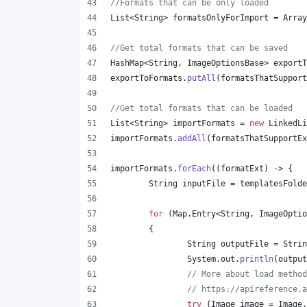
//Formats that can be only loaded
List
<
String
> 
formatsOnlyForImport
 = 
Array
//Get total formats that can be saved
HashMap
<
String
, 
ImageOptionsBase
> 
exportT
exportToFormats
.
putAll
(
formatsThatSupport
//Get total formats that can be loaded
List
<
String
> 
importFormats
 = 
new
LinkedLi
importFormats
.
addAll
(
formatsThatSupportEx
importFormats
.
forEach
((
formatExt
) -> {
String
inputFile
 = 
templatesFolde
for
 (
Map
.
Entry
<
String
, 
ImageOptio
	{
String
outputFile
 = 
Strin
System
.
out
.
println
(
output
// More about load method
// https://apireference.a
try
 (
Image
image
 = 
Image
.