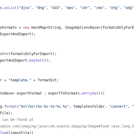
s
.
asList
(
"djvu"
, 
"dng"
, 
"dib"
, 
"eps"
, 
"cdr"
, 
"cmx"
, 
"otg"
, 
"odg"
oFormats
 = 
new
HashMap
<
String
, 
ImageOptionsBase
>(
formatsOnlyForE
ExportAndImport
);
st
<>(
formatsOnlyForImport
);
portAndImport
.
keySet
());
r
 + 
"template."
 + 
formatExt
;
nsBase
> 
exportFormat
 : 
exportToFormats
.
entrySet
())
g
.
format
(
"%s
\\
%s
\\
%s-%s-to-%s.%s"
, 
templatesFolder
, 
"convert"
, 
"
File
);
 can be found at
spose.com/imaging/java/com.aspose.imaging/Image#load-java.lang.S
load
(
inputFile
))