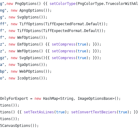
g"
,
new
PngOptions
() {{ 
setColorType
(
PngColorType
.
TruecolorWithAl
ng"
, 
new
ApngOptions
());
g"
, 
new
SvgOptions
());
ff"
, 
new
TiffOptions
(
TiffExpectedFormat
.
Default
));
f"
, 
new
TiffOptions
(
TiffExpectedFormat
.
Default
));
f"
, 
new
WmfOptions
());
z"
, 
new
EmfOptions
() {{ 
setCompress
(
true
); }});
z"
, 
new
WmfOptions
() {{ 
setCompress
(
true
); }});
gz"
, 
new
SvgOptions
(){{ 
setCompress
(
true
); }});
a"
, 
new
TgaOptions
());
bp"
, 
new
WebPOptions
());
o"
, 
new
IcoOptions
());
OnlyForExport
 = 
new
HashMap
<
String
, 
ImageOptionsBase
>();
tions
());
tions
() {{ 
setTextAsLines
(
true
); 
setConvertTextBeziers
(
true
); }}
tions
());
5CanvasOptions
());