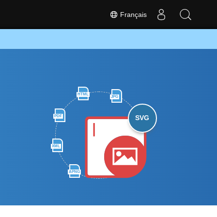
Français
HTML
JPG
PDF
SVG
XML
APNG