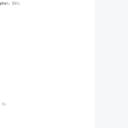
pha
); }});
 );