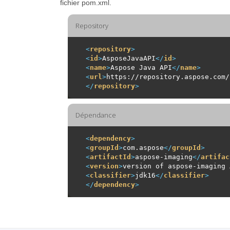
fichier pom.xml.
Repository
<
repository
>
<
id
>
AsposeJavaAPI
</
id
>
<
name
>
Aspose Java API
</
name
>
<
url
>
https://repository.aspose.com/
</
repository
>
Dépendance
<
dependency
>
<
groupId
>
com.aspose
</
groupId
>
<
artifactId
>
aspose-imaging
</
artifac
<
version
>
version of aspose-imaging 
<
classifier
>
jdk16
</
classifier
>
</
dependency
>