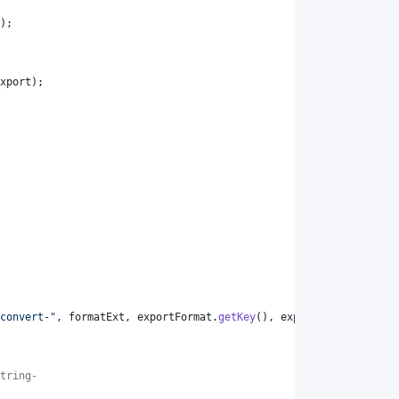
);
xport
);
convert-"
, 
formatExt
, 
exportFormat
.
getKey
(), 
exportFormat
.
getKey
tring-