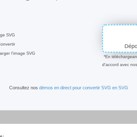
mage SVG
Convertir
Dépos
harger l'image SVG
*En téléchargeant
d'accord avec no
Consultez nos
démos en direct pour convertir SVG en SVG
e
;