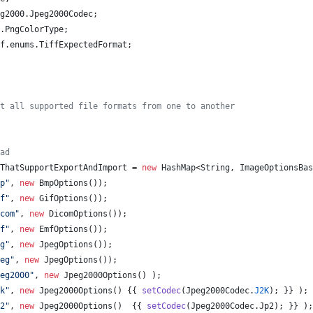
g2000
.
Jpeg2000Codec
;
.
PngColorType
;
f
.
enums
.
TiffExpectedFormat
;
t all supported file formats from one to another
ad
ThatSupportExportAndImport
 = 
new
HashMap
<
String
, 
ImageOptionsBas
p"
, 
new
BmpOptions
());
f"
, 
new
GifOptions
());
com"
, 
new
DicomOptions
());
f"
, 
new
EmfOptions
());
g"
, 
new
JpegOptions
());
eg"
, 
new
JpegOptions
());
eg2000"
, 
new
Jpeg2000Options
() );
k"
, 
new
Jpeg2000Options
() {{ 
setCodec
(
Jpeg2000Codec
.
J2K
); }} );
2"
, 
new
Jpeg2000Options
()  {{ 
setCodec
(
Jpeg2000Codec
.
Jp2
); }} );