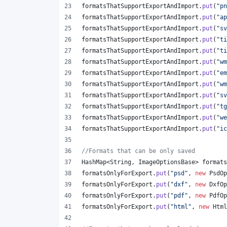
formatsThatSupportExportAndImport
.
put
(
"pn
formatsThatSupportExportAndImport
.
put
(
"ap
formatsThatSupportExportAndImport
.
put
(
"sv
formatsThatSupportExportAndImport
.
put
(
"ti
formatsThatSupportExportAndImport
.
put
(
"ti
formatsThatSupportExportAndImport
.
put
(
"wm
formatsThatSupportExportAndImport
.
put
(
"em
formatsThatSupportExportAndImport
.
put
(
"wm
formatsThatSupportExportAndImport
.
put
(
"sv
formatsThatSupportExportAndImport
.
put
(
"tg
formatsThatSupportExportAndImport
.
put
(
"we
formatsThatSupportExportAndImport
.
put
(
"ic
//Formats that can be only saved
HashMap
<
String
, 
ImageOptionsBase
> 
formats
formatsOnlyForExport
.
put
(
"psd"
, 
new
PsdOp
formatsOnlyForExport
.
put
(
"dxf"
, 
new
DxfOp
formatsOnlyForExport
.
put
(
"pdf"
, 
new
PdfOp
formatsOnlyForExport
.
put
(
"html"
, 
new
Html