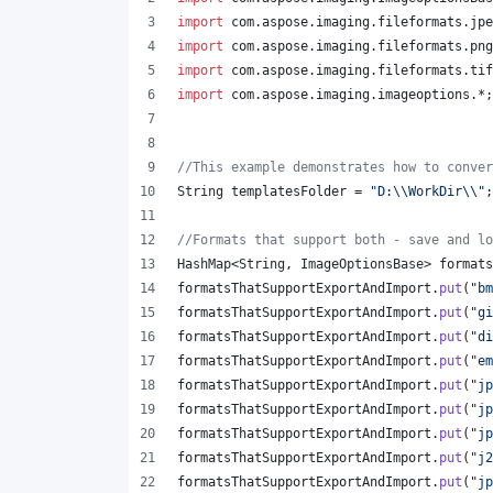
import
com
.
aspose
.
imaging
.
fileformats
.
jpe
import
com
.
aspose
.
imaging
.
fileformats
.
png
import
com
.
aspose
.
imaging
.
fileformats
.
tif
import
com
.
aspose
.
imaging
.
imageoptions
.*;
//This example demonstrates how to conver
String
templatesFolder
 = 
"D:
\\
WorkDir
\\
"
;
//Formats that support both - save and lo
HashMap
<
String
, 
ImageOptionsBase
> 
formats
formatsThatSupportExportAndImport
.
put
(
"bm
formatsThatSupportExportAndImport
.
put
(
"gi
formatsThatSupportExportAndImport
.
put
(
"di
formatsThatSupportExportAndImport
.
put
(
"em
formatsThatSupportExportAndImport
.
put
(
"jp
formatsThatSupportExportAndImport
.
put
(
"jp
formatsThatSupportExportAndImport
.
put
(
"jp
formatsThatSupportExportAndImport
.
put
(
"j2
formatsThatSupportExportAndImport
.
put
(
"jp