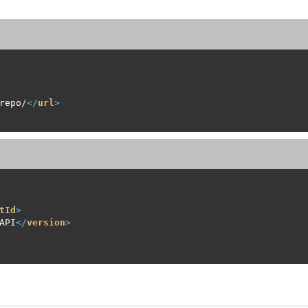
repo/
</
url
>
tId
>
API
</
version
>