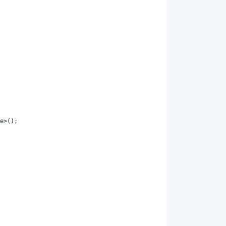
e
>();