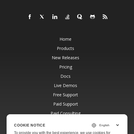
Home
Products
New Releases
Pricing
Docs
Live Demos
Free Support
Paid Support
Paid Consulting
Blog
COOKIE NOTICE
Websites
To provide you with the best experience, we use cookies for