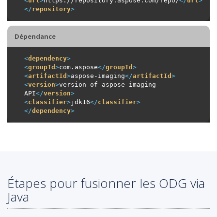
<
url
>
https://repository.aspose.com/repo/
</
url
>
</
repository
>
Dépendance
<
dependency
>
<
groupId
>
com.aspose
</
groupId
>
<
artifactId
>
aspose-imaging
</
artifactId
>
<
version
>
version of aspose-imaging 
API
</
version
>
<
classifier
>
jdk16
</
classifier
>
</
dependency
>
Étapes pour fusionner les ODG via
Java