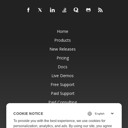
Home
Products
New Releases
Pricing
Docs
Live Demos
Free Support
Paid Support
Paid Consulting
Blog
COOKIE NOTICE
Websites
To provide you with the best experience, we use cookies for
personalization, analytics, and ads. By using our site, you agree