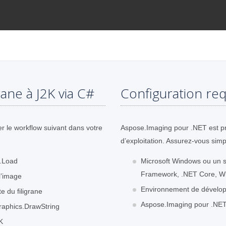
rane à J2K via C#
Configuration req
r le workflow suivant dans votre
Aspose.Imaging pour .NET est pr
d’exploitation. Assurez-vous sim
e.Load
Microsoft Windows ou un s
Framework, .NET Core, Wi
l’image
Environnement de dévelop
te du filigrane
Aspose.Imaging pour .NET 
Graphics.DrawString
K