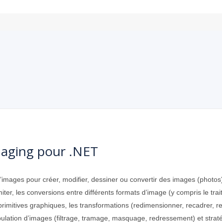
maging pour .NET
mages pour créer, modifier, dessiner ou convertir des images (photos) au
miter, les conversions entre différents formats d’image (y compris le tr
e primitives graphiques, les transformations (redimensionner, recadrer, re
pulation d’images (filtrage, tramage, masquage, redressement) et strat