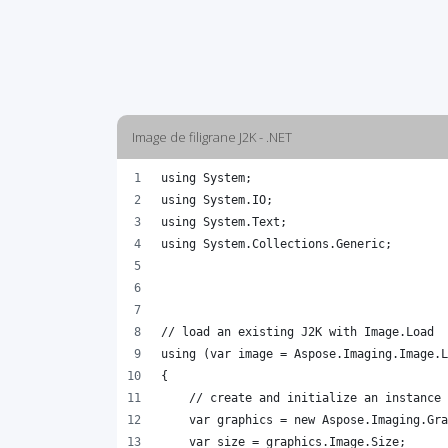
Image de filigrane J2K - .NET