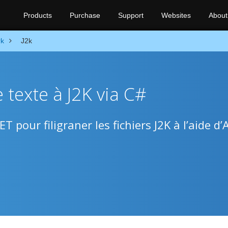
Products
Purchase
Support
Websites
About
rk
J2k
e texte à J2K via C#
 pour filigraner les fichiers J2K à l’aide d’