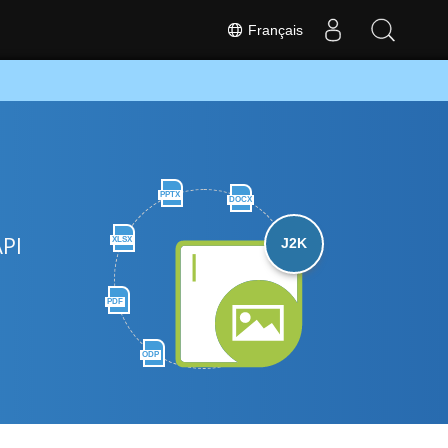
Français
PPTX
DOCX
API
XLSX
J2K
PDF
ODP