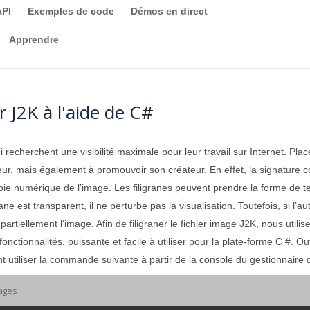
API
Exemples de code
Démos en direct
Apprendre
r J2K à l'aide de C#
ui recherchent une visibilité maximale pour leur travail sur Internet. Pl
teur, mais également à promouvoir son créateur. En effet, la signature 
opie numérique de l’image. Les filigranes peuvent prendre la forme de
ne est transparent, il ne perturbe pas la visualisation. Toutefois, si l’au
partiellement l’image. Afin de filigraner le fichier image J2K, nous utili
nctionnalités, puissante et facile à utiliser pour la plate-forme C #. Ou
t utiliser la commande suivante à partir de la console du gestionnaire
ages