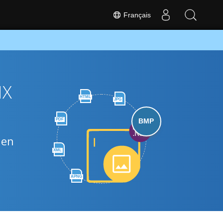
Français
MX
HTML
JPG
PDF
BMP
 en
XML
APNG