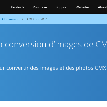
Products
Purchase
Support
Websites
About
Conversion
CMX to BMP
la conversion d’images de C
our convertir des images et des photos CMX