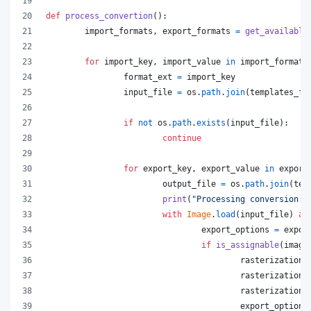
def
process_convertion
():
import_formats
, 
export_formats
=
get_available
for
import_key
, 
import_value
in
import_formats
format_ext
=
import_key
input_file
=
os
.
path
.
join
(
templates_fo
if
not
os
.
path
.
exists
(
input_file
):
continue
for
export_key
, 
export_value
in
export
output_file
=
os
.
path
.
join
(
tem
print
(
"Processing conversion:"
with
Image
.
load
(
input_file
) 
as
export_options
=
expor
if
is_assignable
(
image
rasterization_
rasterization_
rasterization_
export_options