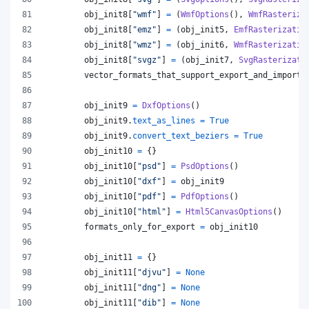
obj_init8
[
"wmf"
] 
=
 (
WmfOptions
(), 
WmfRasteriza
obj_init8
[
"emz"
] 
=
 (
obj_init5
, 
EmfRasterizatio
obj_init8
[
"wmz"
] 
=
 (
obj_init6
, 
WmfRasterizatio
obj_init8
[
"svgz"
] 
=
 (
obj_init7
, 
SvgRasterizati
vector_formats_that_support_export_and_import
obj_init9
=
DxfOptions
()
obj_init9
.
text_as_lines
=
True
obj_init9
.
convert_text_beziers
=
True
obj_init10
=
 {}
obj_init10
[
"psd"
] 
=
PsdOptions
()
obj_init10
[
"dxf"
] 
=
obj_init9
obj_init10
[
"pdf"
] 
=
PdfOptions
()
obj_init10
[
"html"
] 
=
Html5CanvasOptions
()
formats_only_for_export
=
obj_init10
obj_init11
=
 {}
obj_init11
[
"djvu"
] 
=
None
obj_init11
[
"dng"
] 
=
None
obj_init11
[
"dib"
] 
=
None