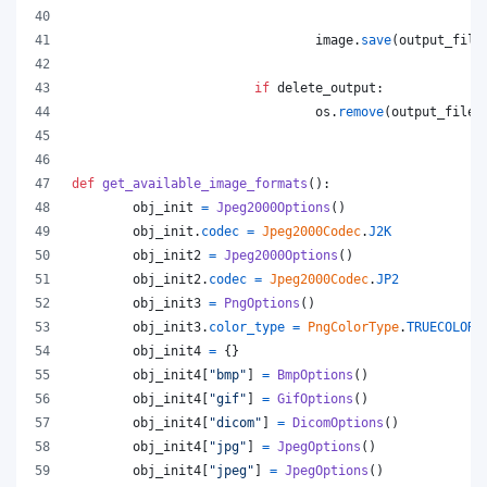
image
.
save
(
output_file
if
delete_output
:
os
.
remove
(
output_file
)
def
get_available_image_formats
():
obj_init
=
Jpeg2000Options
()
obj_init
.
codec
=
Jpeg2000Codec
.
J2K
obj_init2
=
Jpeg2000Options
()
obj_init2
.
codec
=
Jpeg2000Codec
.
JP2
obj_init3
=
PngOptions
()
obj_init3
.
color_type
=
PngColorType
.
TRUECOLOR_
obj_init4
=
 {}
obj_init4
[
"bmp"
] 
=
BmpOptions
()
obj_init4
[
"gif"
] 
=
GifOptions
()
obj_init4
[
"dicom"
] 
=
DicomOptions
()
obj_init4
[
"jpg"
] 
=
JpegOptions
()
obj_init4
[
"jpeg"
] 
=
JpegOptions
()