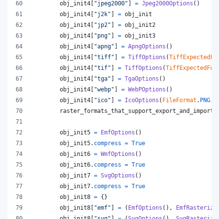
obj_init4
[
"jpeg2000"
] 
=
Jpeg2000Options
()
obj_init4
[
"j2k"
] 
=
obj_init
obj_init4
[
"jp2"
] 
=
obj_init2
obj_init4
[
"png"
] 
=
obj_init3
obj_init4
[
"apng"
] 
=
ApngOptions
()
obj_init4
[
"tiff"
] 
=
TiffOptions
(
TiffExpectedFo
obj_init4
[
"tif"
] 
=
TiffOptions
(
TiffExpectedFor
obj_init4
[
"tga"
] 
=
TgaOptions
()
obj_init4
[
"webp"
] 
=
WebPOptions
()
obj_init4
[
"ico"
] 
=
IcoOptions
(
FileFormat
.
PNG
, 
raster_formats_that_support_export_and_import
obj_init5
=
EmfOptions
()
obj_init5
.
compress
=
True
obj_init6
=
WmfOptions
()
obj_init6
.
compress
=
True
obj_init7
=
SvgOptions
()
obj_init7
.
compress
=
True
obj_init8
=
 {}
obj_init8
[
"emf"
] 
=
 (
EmfOptions
(), 
EmfRasteriza
obj_init8
[
"svg"
] 
=
 (
SvgOptions
(), 
SvgRasteriza