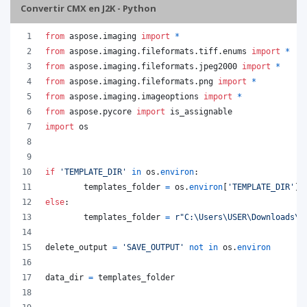
Convertir CMX en J2K - Python
from
aspose
.
imaging
import
*
from
aspose
.
imaging
.
fileformats
.
tiff
.
enums
import
*
from
aspose
.
imaging
.
fileformats
.
jpeg2000
import
*
from
aspose
.
imaging
.
fileformats
.
png
import
*
from
aspose
.
imaging
.
imageoptions
import
*
from
aspose
.
pycore
import
is_assignable
import
os
if
'TEMPLATE_DIR'
in
os
.
environ
:
templates_folder
=
os
.
environ
[
'TEMPLATE_DIR'
]
else
:
templates_folder
=
r"C:\Users\USER\Downloads\t
delete_output
=
'SAVE_OUTPUT'
not
in
os
.
environ
data_dir
=
templates_folder