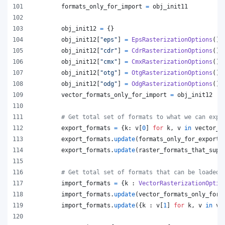
formats_only_for_import
=
obj_init11
obj_init12
=
 {}
obj_init12
[
"eps"
] 
=
EpsRasterizationOptions
()
obj_init12
[
"cdr"
] 
=
CdrRasterizationOptions
()
obj_init12
[
"cmx"
] 
=
CmxRasterizationOptions
()
obj_init12
[
"otg"
] 
=
OtgRasterizationOptions
()
obj_init12
[
"odg"
] 
=
OdgRasterizationOptions
()
vector_formats_only_for_import
=
obj_init12
# Get total set of formats to what we can expo
export_formats
=
 {
k
: 
v
[
0
] 
for
k
, 
v
in
vector_f
export_formats
.
update
(
formats_only_for_export
)
export_formats
.
update
(
raster_formats_that_supp
# Get total set of formats that can be loaded
import_formats
=
 {
k
 : 
VectorRasterizationOptio
import_formats
.
update
(
vector_formats_only_for_
import_formats
.
update
({
k
 : 
v
[
1
] 
for
k
, 
v
in
ve