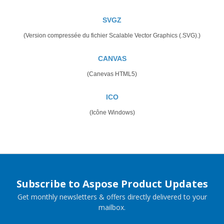
SVGZ
(Version compressée du fichier Scalable Vector Graphics (.SVG).)
CANVAS
(Canevas HTML5)
ICO
(Icône Windows)
Subscribe to Aspose Product Updates
Get monthly newsletters & offers directly delivered to your
mailbox.