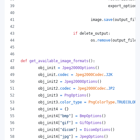
export_options
image
.
save
(
output_file
if
delete_output
:
os
.
remove
(
output_file
)
def
get_available_image_formats
():
obj_init
=
Jpeg2000Options
()
obj_init
.
codec
=
Jpeg2000Codec
.
J2K
obj_init2
=
Jpeg2000Options
()
obj_init2
.
codec
=
Jpeg2000Codec
.
JP2
obj_init3
=
PngOptions
()
obj_init3
.
color_type
=
PngColorType
.
TRUECOLOR_
obj_init4
=
 {}
obj_init4
[
"bmp"
] 
=
BmpOptions
()
obj_init4
[
"gif"
] 
=
GifOptions
()
obj_init4
[
"dicom"
] 
=
DicomOptions
()
obj_init4
[
"jpg"
] 
=
JpegOptions
()