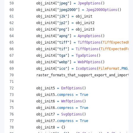
obj_init4
[
"jpeg"
] 
=
JpegOptions
()
obj_init4
[
"jpeg2000"
] 
=
Jpeg2000Options
()
obj_init4
[
"j2k"
] 
=
obj_init
obj_init4
[
"jp2"
] 
=
obj_init2
obj_init4
[
"png"
] 
=
obj_init3
obj_init4
[
"apng"
] 
=
ApngOptions
()
obj_init4
[
"tiff"
] 
=
TiffOptions
(
TiffExpectedFo
obj_init4
[
"tif"
] 
=
TiffOptions
(
TiffExpectedFor
obj_init4
[
"tga"
] 
=
TgaOptions
()
obj_init4
[
"webp"
] 
=
WebPOptions
()
obj_init4
[
"ico"
] 
=
IcoOptions
(
FileFormat
.
PNG
, 
raster_formats_that_support_export_and_import
obj_init5
=
EmfOptions
()
obj_init5
.
compress
=
True
obj_init6
=
WmfOptions
()
obj_init6
.
compress
=
True
obj_init7
=
SvgOptions
()
obj_init7
.
compress
=
True
obj_init8
=
 {}