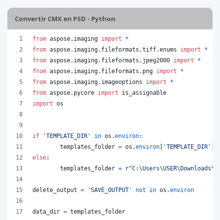
Convertir CMX en PSD - Python
from
aspose
.
imaging
import
*
from
aspose
.
imaging
.
fileformats
.
tiff
.
enums
import
*
from
aspose
.
imaging
.
fileformats
.
jpeg2000
import
*
from
aspose
.
imaging
.
fileformats
.
png
import
*
from
aspose
.
imaging
.
imageoptions
import
*
from
aspose
.
pycore
import
is_assignable
import
os
if
'TEMPLATE_DIR'
in
os
.
environ
:
templates_folder
=
os
.
environ
[
'TEMPLATE_DIR'
]
else
:
templates_folder
=
r"C:\Users\USER\Downloads\t
delete_output
=
'SAVE_OUTPUT'
not
in
os
.
environ
data_dir
=
templates_folder