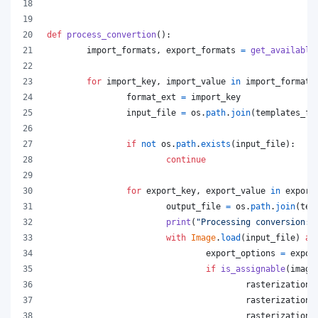
def
process_convertion
():
import_formats
, 
export_formats
=
get_available
for
import_key
, 
import_value
in
import_formats
format_ext
=
import_key
input_file
=
os
.
path
.
join
(
templates_fo
if
not
os
.
path
.
exists
(
input_file
):
continue
for
export_key
, 
export_value
in
export
output_file
=
os
.
path
.
join
(
tem
print
(
"Processing conversion:"
with
Image
.
load
(
input_file
) 
as
export_options
=
expor
if
is_assignable
(
image
rasterization_
rasterization_
rasterization_