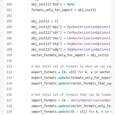
obj_init11
[
"dib"
] 
=
None
formats_only_for_import
=
obj_init11
obj_init12
=
 {}
obj_init12
[
"eps"
] 
=
EpsRasterizationOptions
()
obj_init12
[
"cdr"
] 
=
CdrRasterizationOptions
()
obj_init12
[
"cmx"
] 
=
CmxRasterizationOptions
()
obj_init12
[
"otg"
] 
=
OtgRasterizationOptions
()
obj_init12
[
"odg"
] 
=
OdgRasterizationOptions
()
vector_formats_only_for_import
=
obj_init12
# Get total set of formats to what we can expo
export_formats
=
 {
k
: 
v
[
0
] 
for
k
, 
v
in
vector_f
export_formats
.
update
(
formats_only_for_export
)
export_formats
.
update
(
raster_formats_that_supp
# Get total set of formats that can be loaded
import_formats
=
 {
k
 : 
VectorRasterizationOptio
import_formats
.
update
(
vector_formats_only_for_
import_formats
.
update
({
k
 : 
v
[
1
] 
for
k
, 
v
in
ve