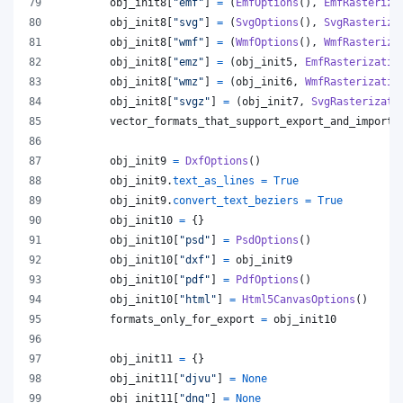
obj_init8
[
"emf"
] 
=
 (
EmfOptions
(), 
EmfRasteriza
obj_init8
[
"svg"
] 
=
 (
SvgOptions
(), 
SvgRasteriza
obj_init8
[
"wmf"
] 
=
 (
WmfOptions
(), 
WmfRasteriza
obj_init8
[
"emz"
] 
=
 (
obj_init5
, 
EmfRasterizatio
obj_init8
[
"wmz"
] 
=
 (
obj_init6
, 
WmfRasterizatio
obj_init8
[
"svgz"
] 
=
 (
obj_init7
, 
SvgRasterizati
vector_formats_that_support_export_and_import
obj_init9
=
DxfOptions
()
obj_init9
.
text_as_lines
=
True
obj_init9
.
convert_text_beziers
=
True
obj_init10
=
 {}
obj_init10
[
"psd"
] 
=
PsdOptions
()
obj_init10
[
"dxf"
] 
=
obj_init9
obj_init10
[
"pdf"
] 
=
PdfOptions
()
obj_init10
[
"html"
] 
=
Html5CanvasOptions
()
formats_only_for_export
=
obj_init10
obj_init11
=
 {}
obj_init11
[
"djvu"
] 
=
None
obj_init11
[
"dng"
] 
=
None