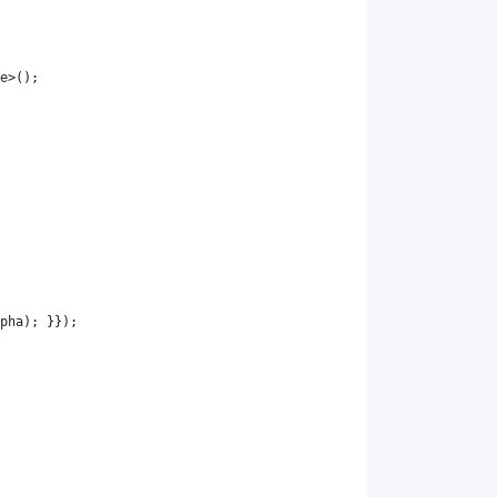
e
>();
pha
); }});