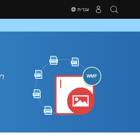
עִברִית
HTML
JPG
PDF
WMF
XML
APNG