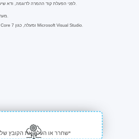
לפני הפעלת קוד ההמרה לדוגמה, ודא שיש לך את התנאים המוקדמים הבאים.
מערכת הפעלה: ווינדוס או לינוקס.
סביבת פיתוח: תומך ב-.NET Core 7 ומעלה, כגון Microsoft Visual Studio.
שחרר או העלה את הקובץ שלך*