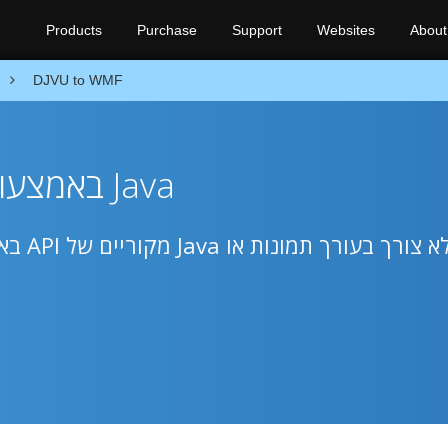
Products
Purchase
Support
Websites
About
DJVU to WMF
המר את DJVU ל-WMF באמצעות Java