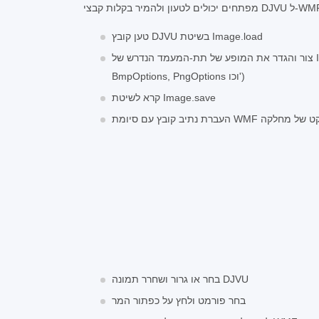
טען קובץ DJVU בשיטת Image.load
צור והגדר את המופע של תת-המעמד הנדרש של ImageOptionsBase (למשל
BmpOptions, PngOptions וכו')
קרא לשיטת Image.save
בחר או גרור ושחרר תמונה DJVU
בחר פורמט ולחץ על כפתור המר