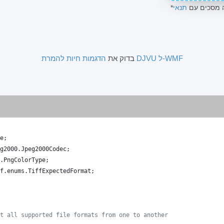
ה מסכים עם
תנאי
הדגמות חיות להמרת DJVU ל-WMF
בדוק את
e
;
g2000
.
Jpeg2000Codec
;
.
PngColorType
;
f
.
enums
.
TiffExpectedFormat
;
t all supported file formats from one to another