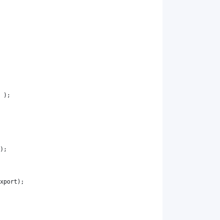
 );
);
xport
);