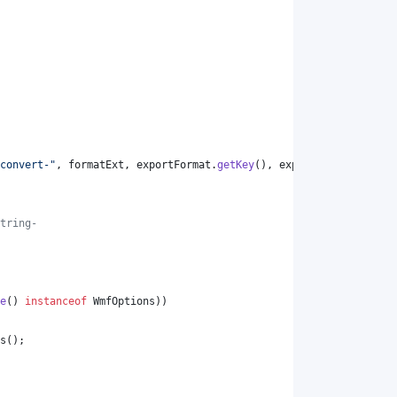
convert-"
, 
formatExt
, 
exportFormat
.
getKey
(), 
exportFormat
.
getKey
tring-
e
() 
instanceof
WmfOptions
))
s
();