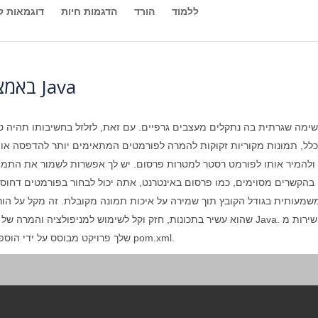
לִלמוֹד
הורד
הדגמות חיות
דוגמאות ק
כיצד להמיר DJVU ל-WMF באמצעות Java
מה שגרתית בה נתקלים מעצבים גרפיים. עם זאת, לזלזל בחשיבותו תהיה טע
לל, תמונות מקוריות זקוקות להמרה לפורמטים המתאימים יותר להדפסה או ל
ר ולהמיר אותו לפורמט רסטר למטרות פרסום. יש לך אפשרות לשמור את התמו
 בהקשרים מסוימים, כמו פרסום באינטרנט, אתה יכול לבחור בפורמטים דחוסים
ולהתקין אותה בתוך ה-Maven שלך פרויקט מבוסס על ידי הוספת התצורות הבאות לקובץ pom.xml.