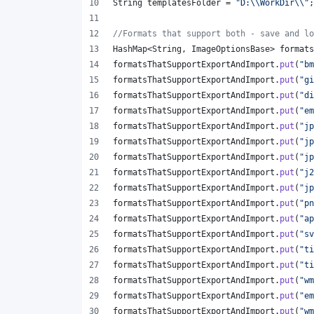
String
templatesFolder
 = 
"D:
\\
WorkDir
\\
"
;
//Formats that support both - save and lo
HashMap
<
String
, 
ImageOptionsBase
> 
formats
formatsThatSupportExportAndImport
.
put
(
"bm
formatsThatSupportExportAndImport
.
put
(
"gi
formatsThatSupportExportAndImport
.
put
(
"di
formatsThatSupportExportAndImport
.
put
(
"em
formatsThatSupportExportAndImport
.
put
(
"jp
formatsThatSupportExportAndImport
.
put
(
"jp
formatsThatSupportExportAndImport
.
put
(
"jp
formatsThatSupportExportAndImport
.
put
(
"j2
formatsThatSupportExportAndImport
.
put
(
"jp
formatsThatSupportExportAndImport
.
put
(
"pn
formatsThatSupportExportAndImport
.
put
(
"ap
formatsThatSupportExportAndImport
.
put
(
"sv
formatsThatSupportExportAndImport
.
put
(
"ti
formatsThatSupportExportAndImport
.
put
(
"ti
formatsThatSupportExportAndImport
.
put
(
"wm
formatsThatSupportExportAndImport
.
put
(
"em
formatsThatSupportExportAndImport
.
put
(
"wm