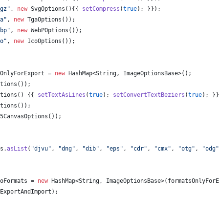
gz"
, 
new
SvgOptions
(){{ 
setCompress
(
true
); }});
a"
, 
new
TgaOptions
());
bp"
, 
new
WebPOptions
());
o"
, 
new
IcoOptions
());
OnlyForExport
 = 
new
HashMap
<
String
, 
ImageOptionsBase
>();
tions
());
tions
() {{ 
setTextAsLines
(
true
); 
setConvertTextBeziers
(
true
); }}
tions
());
5CanvasOptions
());
s
.
asList
(
"djvu"
, 
"dng"
, 
"dib"
, 
"eps"
, 
"cdr"
, 
"cmx"
, 
"otg"
, 
"odg"
oFormats
 = 
new
HashMap
<
String
, 
ImageOptionsBase
>(
formatsOnlyForE
ExportAndImport
);