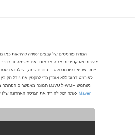
המרת פורמטים של קבצים עשויה להיראות כמו משי
מהירות ואפקטיביות אתה מתמודד עם משימה זו. בדרך כ
ייתכן שהיא בפורמט וקטור. בתרחיש זה, יש לבצע רסט
לפורמט דחוס ללא אובדן כדי להקטין את גודל הקובץ.
תמונה מאפשרים הפחתה משמעותית בגודל הקובץ תוך שמירה על איכות תמונה מקובלת. זה מקל על הורדות מהירות של קבצי תמונה מהאינטרנט. כדי להמיר את DJVU ל-WMF, נשתמש
Maven
API שהוא עשיר בתכונות, חזק וקל לשימוש למניפולציה והמרה של תמונות עבור פלטפורמת Java. אתה יכול להוריד את הגרסה האחרונה שלו ישירות מ-