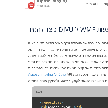
Aspose.Imaging
וד
בית API
עבור Java
ות. ההערכה של העבודה שלך עשויה להיות תלויה באיזו
פרסום מקוון. אם התמונה המקורית מקורה בעורך גרפי,
נה בפורמט לא דחוס לאיכות אופטימלית או להמיר אותה
 עם אובדן. אלגוריתמים שתוכננו במיוחד לדחיסת נתוני
Aspose.Imaging for Java
מאגר
<
repository
>
<
id
>
AsposeJavaAPI
</
id
>