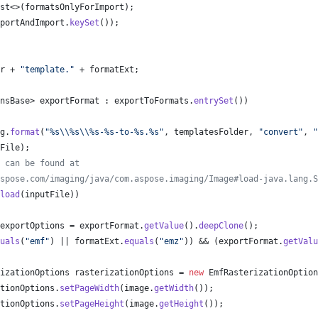
st
<>(
formatsOnlyForImport
);
portAndImport
.
keySet
());
r
 + 
"template."
 + 
formatExt
;
nsBase
> 
exportFormat
 : 
exportToFormats
.
entrySet
())
g
.
format
(
"%s
\\
%s
\\
%s-%s-to-%s.%s"
, 
templatesFolder
, 
"convert"
, 
"
File
);
 can be found at
spose.com/imaging/java/com.aspose.imaging/Image#load-java.lang.S
load
(
inputFile
))
exportOptions
 = 
exportFormat
.
getValue
().
deepClone
();
uals
(
"emf"
) || 
formatExt
.
equals
(
"emz"
)) && (
exportFormat
.
getValu
izationOptions
rasterizationOptions
 = 
new
EmfRasterizationOption
tionOptions
.
setPageWidth
(
image
.
getWidth
());
tionOptions
.
setPageHeight
(
image
.
getHeight
());