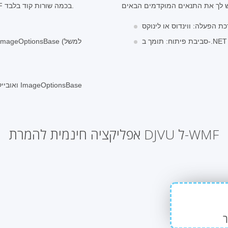
מפתחים יכולים לטעון ולהמיר בקלות קבצי DJVU ל-WMF בכמה שורות קוד בלבד.
העברת נתיב קובץ עם סיומת WMF ואובייקט של מחלקה ImageOptionsBase
אפליקציה חינמית להמרת DJVU ל-WMF