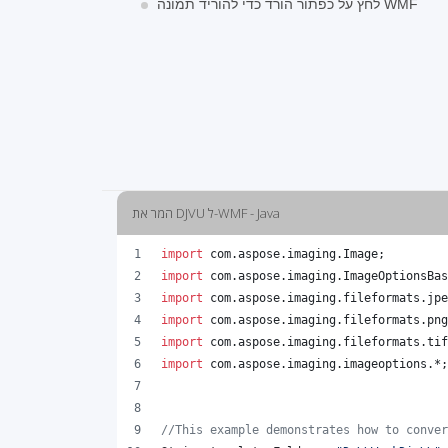
לחץ על כפתור הורד כדי להוריד תמונה WMF
המר את DJVU ל-WMF - Java
import
com
.
aspose
.
imaging
.
Image
;
import
com
.
aspose
.
imaging
.
ImageOptionsBas
import
com
.
aspose
.
imaging
.
fileformats
.
jpe
import
com
.
aspose
.
imaging
.
fileformats
.
png
import
com
.
aspose
.
imaging
.
fileformats
.
tif
import
com
.
aspose
.
imaging
.
imageoptions
.*;
//This example demonstrates how to conver