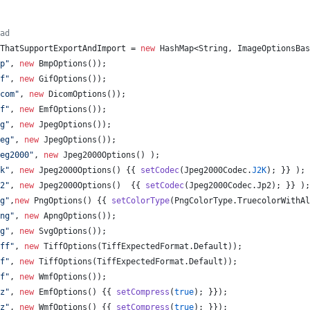
ad
ThatSupportExportAndImport
 = 
new
HashMap
<
String
, 
ImageOptionsBas
p"
, 
new
BmpOptions
());
f"
, 
new
GifOptions
());
com"
, 
new
DicomOptions
());
f"
, 
new
EmfOptions
());
g"
, 
new
JpegOptions
());
eg"
, 
new
JpegOptions
());
eg2000"
, 
new
Jpeg2000Options
() );
k"
, 
new
Jpeg2000Options
() {{ 
setCodec
(
Jpeg2000Codec
.
J2K
); }} );
2"
, 
new
Jpeg2000Options
()  {{ 
setCodec
(
Jpeg2000Codec
.
Jp2
); }} );
g"
,
new
PngOptions
() {{ 
setColorType
(
PngColorType
.
TruecolorWithAl
ng"
, 
new
ApngOptions
());
g"
, 
new
SvgOptions
());
ff"
, 
new
TiffOptions
(
TiffExpectedFormat
.
Default
));
f"
, 
new
TiffOptions
(
TiffExpectedFormat
.
Default
));
f"
, 
new
WmfOptions
());
z"
, 
new
EmfOptions
() {{ 
setCompress
(
true
); }});
z"
, 
new
WmfOptions
() {{ 
setCompress
(
true
); }});