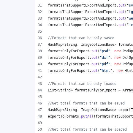
formatsThatSupportExportAndImport
.
put
(
"sv
formatsThatSupportExportAndImport
.
put
(
"tg
formatsThatSupportExportAndImport
.
put
(
"we
formatsThatSupportExportAndImport
.
put
(
"ic
//Formats that can be only saved
HashMap
<
String
, 
ImageOptionsBase
> 
formats
formatsOnlyForExport
.
put
(
"psd"
, 
new
PsdOp
formatsOnlyForExport
.
put
(
"dxf"
, 
new
DxfOp
formatsOnlyForExport
.
put
(
"pdf"
, 
new
PdfOp
formatsOnlyForExport
.
put
(
"html"
, 
new
Html
//Formats that can be only loaded
List
<
String
> 
formatsOnlyForImport
 = 
Array
//Get total formats that can be saved
HashMap
<
String
, 
ImageOptionsBase
> 
exportT
exportToFormats
.
putAll
(
formatsThatSupport
//Get total formats that can be loaded