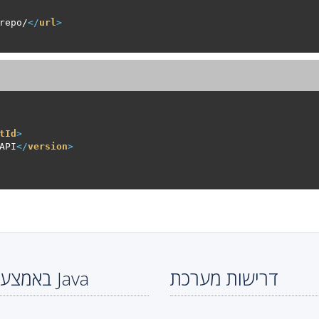
repo/
</
url
>
tId
>
API
</
version
>
דרישות מערכת
שלבים להמרת DJVU ל-WMF באמצעות Java