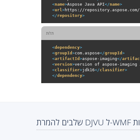
<
name
>
Aspose Java API
</
name
>
<
url
>
https://repository.aspose.com/
</
repository
>
תלות
<
dependency
>
<
groupId
>
com.aspose
</
groupId
>
<
artifactId
>
aspose-imaging
</
artifac
<
version
>
version of aspose-imaging 
<
classifier
>
jdk16
</
classifier
>
</
dependency
>