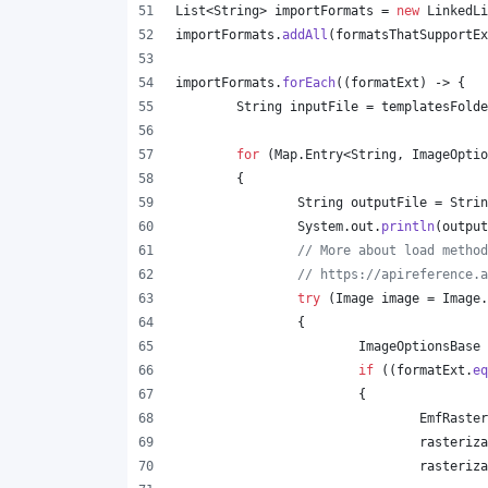
List
<
String
> 
importFormats
 = 
new
LinkedLi
importFormats
.
addAll
(
formatsThatSupportEx
importFormats
.
forEach
((
formatExt
) -> {
String
inputFile
 = 
templatesFolde
for
 (
Map
.
Entry
<
String
, 
ImageOptio
	{
String
outputFile
 = 
Strin
System
.
out
.
println
(
output
// More about load method
// https://apireference.a
try
 (
Image
image
 = 
Image
.
		{
ImageOptionsBase
if
 ((
formatExt
.
eq
			{
EmfRaster
rasteriza
rasteriza