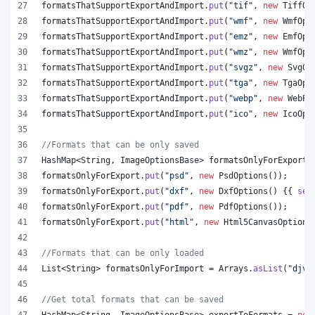
formatsThatSupportExportAndImport
.
put
(
"tif"
, 
new
TiffOp
formatsThatSupportExportAndImport
.
put
(
"wmf"
, 
new
WmfOpt
formatsThatSupportExportAndImport
.
put
(
"emz"
, 
new
EmfOpt
formatsThatSupportExportAndImport
.
put
(
"wmz"
, 
new
WmfOpt
formatsThatSupportExportAndImport
.
put
(
"svgz"
, 
new
SvgOp
formatsThatSupportExportAndImport
.
put
(
"tga"
, 
new
TgaOpt
formatsThatSupportExportAndImport
.
put
(
"webp"
, 
new
WebPO
formatsThatSupportExportAndImport
.
put
(
"ico"
, 
new
IcoOpt
//Formats that can be only saved
HashMap
<
String
, 
ImageOptionsBase
> 
formatsOnlyForExport
 
formatsOnlyForExport
.
put
(
"psd"
, 
new
PsdOptions
());
formatsOnlyForExport
.
put
(
"dxf"
, 
new
DxfOptions
() {{ 
set
formatsOnlyForExport
.
put
(
"pdf"
, 
new
PdfOptions
());
formatsOnlyForExport
.
put
(
"html"
, 
new
Html5CanvasOptions
//Formats that can be only loaded
List
<
String
> 
formatsOnlyForImport
 = 
Arrays
.
asList
(
"djvu
//Get total formats that can be saved
HashMap
<
String
, 
ImageOptionsBase
> 
exportToFormats
 = 
new