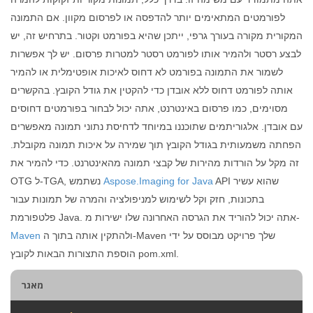
לפורמטים המתאימים יותר להדפסה או לפרסום מקוון. אם התמונה
המקורית מקורה בעורך גרפי, ייתכן שהיא בפורמט וקטור. בתרחיש זה, יש
לבצע רסטר ולהמיר אותו לפורמט רסטר למטרות פרסום. יש לך אפשרות
לשמור את התמונה בפורמט לא דחוס לאיכות אופטימלית או להמיר
אותה לפורמט דחוס ללא אובדן כדי להקטין את גודל הקובץ. בהקשרים
מסוימים, כמו פרסום באינטרנט, אתה יכול לבחור בפורמטים דחוסים
עם אובדן. אלגוריתמים שתוכננו במיוחד לדחיסת נתוני תמונה מאפשרים
הפחתה משמעותית בגודל הקובץ תוך שמירה על איכות תמונה מקובלת.
זה מקל על הורדות מהירות של קבצי תמונה מהאינטרנט. כדי להמיר את
API שהוא עשיר
Aspose.Imaging for Java
OTG ל-TGA, נשתמש
בתכונות, חזק וקל לשימוש למניפולציה והמרה של תמונות עבור
פלטפורמת Java. אתה יכול להוריד את הגרסה האחרונה שלו ישירות מ-
ולהתקין אותה בתוך ה-Maven שלך פרויקט מבוסס על ידי
Maven
הוספת התצורות הבאות לקובץ pom.xml.
מאגר