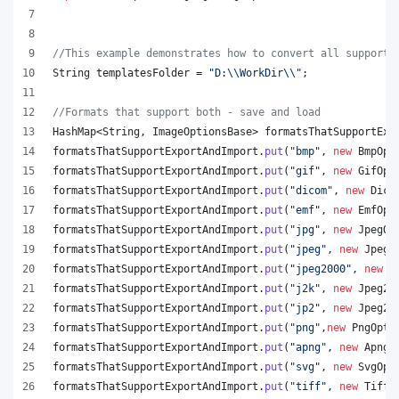
//This example demonstrates how to convert all supporte
String
templatesFolder
 = 
"D:
\\
WorkDir
\\
"
;
//Formats that support both - save and load
HashMap
<
String
, 
ImageOptionsBase
> 
formatsThatSupportExp
formatsThatSupportExportAndImport
.
put
(
"bmp"
, 
new
BmpOpt
formatsThatSupportExportAndImport
.
put
(
"gif"
, 
new
GifOpt
formatsThatSupportExportAndImport
.
put
(
"dicom"
, 
new
Dico
formatsThatSupportExportAndImport
.
put
(
"emf"
, 
new
EmfOpt
formatsThatSupportExportAndImport
.
put
(
"jpg"
, 
new
JpegOp
formatsThatSupportExportAndImport
.
put
(
"jpeg"
, 
new
JpegO
formatsThatSupportExportAndImport
.
put
(
"jpeg2000"
, 
new
J
formatsThatSupportExportAndImport
.
put
(
"j2k"
, 
new
Jpeg20
formatsThatSupportExportAndImport
.
put
(
"jp2"
, 
new
Jpeg20
formatsThatSupportExportAndImport
.
put
(
"png"
,
new
PngOpti
formatsThatSupportExportAndImport
.
put
(
"apng"
, 
new
ApngO
formatsThatSupportExportAndImport
.
put
(
"svg"
, 
new
SvgOpt
formatsThatSupportExportAndImport
.
put
(
"tiff"
, 
new
TiffO