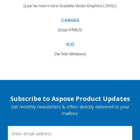
(גרסה דחוסה של קובץ Scalable Vector Graphics (.SVG).)
CANVAS
(קנבס HTML5)
ICO
(סמל של Windows)
Subscribe to Aspose Product Updates
Get monthly newsletters & offers directly delivered to your
mailbox.