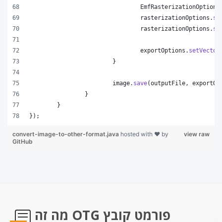
EmfRasterizationOptions
rasterizationOptions
.
se
rasterizationOptions
.
se
exportOptions
.
setVector
			}
image
.
save
(
outputFile
, 
exportOp
		}
	}
});
convert-image-to-other-format.java
hosted with ❤ by
view raw
GitHub
מה זה OTG פורמט קובץ