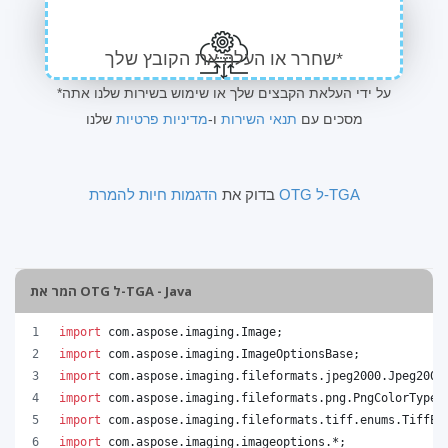
שחרר או העלה את הקובץ שלך*
*על ידי העלאת הקבצים שלך או שימוש בשירות שלנו אתה
מסכים עם
תנאי השירות
ו-
מדיניות פרטיות
שלנו
הדגמות חיות להמרת OTG ל-TGA
בדוק את
המר את OTG ל-TGA - Java
import
com
.
aspose
.
imaging
.
Image
;
import
com
.
aspose
.
imaging
.
ImageOptionsBase
;
import
com
.
aspose
.
imaging
.
fileformats
.
jpeg2000
.
Jpeg2000
import
com
.
aspose
.
imaging
.
fileformats
.
png
.
PngColorType
;
import
com
.
aspose
.
imaging
.
fileformats
.
tiff
.
enums
.
TiffEx
import
com
.
aspose
.
imaging
.
imageoptions
.*;