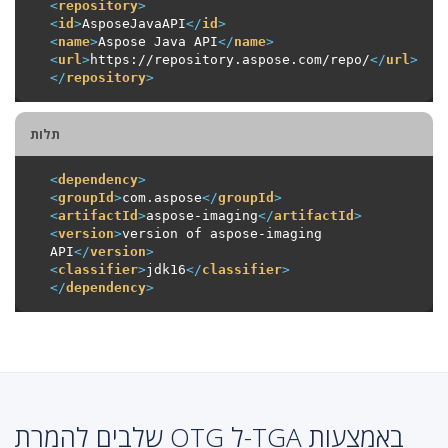
<
repository
>
<
id
>
AsposeJavaAPI
</
id
>
<
name
>
Aspose Java API
</
name
>
<
url
>
https://repository.aspose.com/repo/
</
url
>
</
repository
>
תלות
<
dependency
>
<
groupId
>
com.aspose
</
groupId
>
<
artifactId
>
aspose-imaging
</
artifactId
>
<
version
>
version of aspose-imaging 
API
</
version
>
<
classifier
>
jdk16
</
classifier
>
</
dependency
>
שלבים להמרת OTG ל-TGA באמצעות