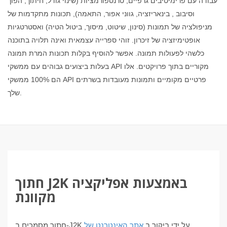
עבודה עם פרימיטיבים גרפיים, טרנספורמציות (שינוי גודל, חיתוך, הפוך
וסיבוב , בינאריזציה, גווני אפור, התאמה), תכונות מתקדמות של
מניפולציה של תמונות (סינון, שיטוט, מיסוך, ביטול הטיה) ואסטרטגיות
אופטימיזציה של זיכרון. זוהי ספרייה עצמאית ואינה תלויה בתוכנה
כלשהי לפעולות תמונה. אפשר להוסיף בקלות תכונות המרת תמונה
בעלות ביצועים גבוהים עם ממשקי API מקוריים בתוך פרויקטים. אלו
הם 100% ממשקי API פרטיים מקומיים ותמונות מעובדות בשרתים
שלך.
חתוך J2K באמצעות אפליקציה
מקוונת
חתוך מסמכים ב-J2K על ידי ביקור ב
אתר האינטרנט של