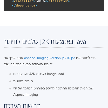
<
classifier
>
jdk16
</
classifier
>
</
dependency
>
שלבים לחיתוך J2K באמצעות Java
כדי לנסות את
aspose-imaging-version-jdk16.jar
אתה צריך את
זרימת העבודה הבאה בסביבה שלך.
טען קבצים J2K בשיטת Image.load
חיתוך תמונות
שמור את התמונה החתוכה לדיסק בפורמט הנתמך על ידי
Aspose.Imaging
דרישות מערכת