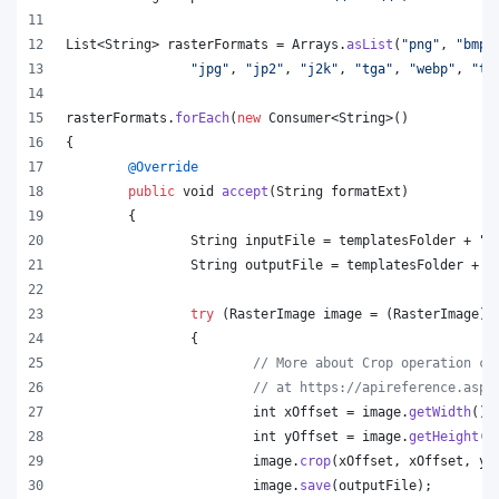
List
<
String
> 
rasterFormats
 = 
Arrays
.
asList
(
"png"
, 
"bmp"
"jpg"
, 
"jp2"
, 
"j2k"
, 
"tga"
, 
"webp"
, 
"ti
rasterFormats
.
forEach
(
new
Consumer
<
String
>()
{
@
Override
public
void
accept
(
String
formatExt
)
	{
String
inputFile
 = 
templatesFolder
 + 
"t
String
outputFile
 = 
templatesFolder
 + 
"
try
 (
RasterImage
image
 = (
RasterImage
)
I
		{
// More about Crop operation ca
// at https://apireference.aspo
int
xOffset
 = 
image
.
getWidth
() 
int
yOffset
 = 
image
.
getHeight
()
image
.
crop
(
xOffset
, 
xOffset
, 
yO
image
.
save
(
outputFile
);