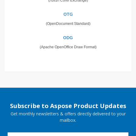
(תמונת Corel Exchange)
OTG
(OpenDocument Standard)
ODG
(Apache OpenOffice Draw Format)
Subscribe to Aspose Product Updates
Get monthly newsletters & offers directly delivered to your
mailbox.