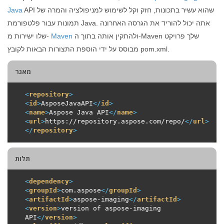
API שהוא עשיר בתכונות, חזק וקל לשימוש למניפולציה והמרה של
Java
תמונות עבור פלטפורמת Java. אתה יכול להוריד את הגרסה האחרונה
ולהתקין אותה בתוך ה-Maven שלך פרויקט
Maven
שלו ישירות מ-
מבוסס על ידי הוספת התצורות הבאות לקובץ pom.xml.
מאגר
<
repository
>
<
id
>
AsposeJavaAPI
</
id
>
<
name
>
Aspose Java API
</
name
>
<
url
>
https://repository.aspose.com/repo/
</
url
>
</
repository
>
תלות
<
dependency
>
<
groupId
>
com.aspose
</
groupId
>
<
artifactId
>
aspose-imaging
</
artifactId
>
<
version
>
version of aspose-imaging 
API
</
version
>