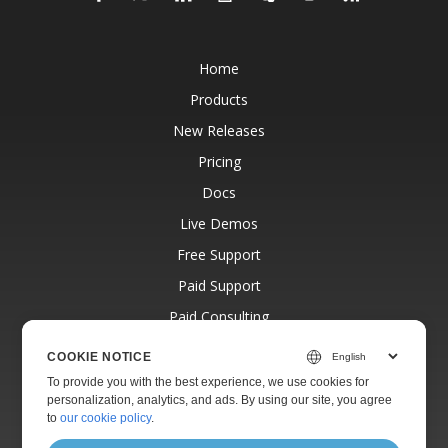
Home
Products
New Releases
Pricing
Docs
Live Demos
Free Support
Paid Support
Paid Consulting
Blog
COOKIE NOTICE
Websites
To provide you with the best experience, we use cookies for
personalization, analytics, and ads. By using our site, you agree
About
to
our cookie policy
.