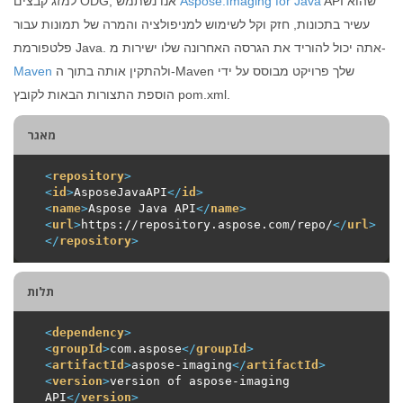
API שהוא
Aspose.Imaging for Java
למזג קבצים ODG, אנו נשתמש
עשיר בתכונות, חזק וקל לשימוש למניפולציה והמרה של תמונות עבור
פלטפורמת Java. אתה יכול להוריד את הגרסה האחרונה שלו ישירות מ-
ולהתקין אותה בתוך ה-Maven שלך פרויקט מבוסס על ידי
Maven
הוספת התצורות הבאות לקובץ pom.xml.
מאגר
<
repository
>
<
id
>
AsposeJavaAPI
</
id
>
<
name
>
Aspose Java API
</
name
>
<
url
>
https://repository.aspose.com/repo/
</
url
>
</
repository
>
תלות
<
dependency
>
<
groupId
>
com.aspose
</
groupId
>
<
artifactId
>
aspose-imaging
</
artifactId
>
<
version
>
version of aspose-imaging 
API
</
version
>