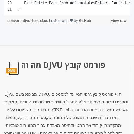
}
convert-djvu-to-dxf.cs
hosted with ❤ by
GitHub
view raw
מה זה DJVU פורמט קובץ
DJVU
DjVu, מבוטא בשם DJVU, הוא פורמט קובץ גרפי המיועד למסמכים
וספרים סרוקים במיוחד אלה המכילים שילוב של טקסט, ציורים, תמונות
ותצלומים. זה פותח על ידי AT&T Labs. הוא משתמש בטכניקות מרובות
כמו הפרדת שכבות תמונה של תמונות טקסט ותמונות רקע, טעינה
מתקדמת, קידוד אריתמטי ודחיסה מאבדת עבור תמונות ביטונליות.
מכיוון שקובץ DJVU יכול להכיל תמונות צבעוניות דחוסות אך באיכות