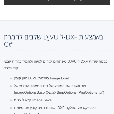
שלבים להמרת DJVU ל-DXF באמצעות
C#
מפתחים יכולים לטעון ולהמיר בקלות קבצי DJVU ל-DXF בכמה שורות
קוד בלבד.
טען קובץ DJVU בשיטת Image.Load
צור והגדר את המופע של תת-המעמד הנדרש של
ImageOptionsBase (למשל BmpOptions, PngOptions וכו')
קרא לשיטת Image.Save
העברת נתיב קובץ עם סיומת DXF ואובייקט של מחלקה