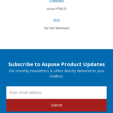
CANVAS
(קנבס HTML5)
ICO
(סמל של Windows)
Subscribe to Aspose Product Updates
Get monthly newsletters & offers directly delivered to your
mailbox.
Submit