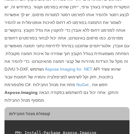
המקורית מקורה בעורך גרפי, ייתכן שהיא בפורמט וקטור. בתרחיש זה, יש
לבצע רסטר ולהמיר אותו לפורמט רסטר למטרות פרסום. יש לך אפשרות
לשמור את התמונה בפורמט לא דחוס לאיכות אופטימלית או להמיר
אותה לפורמט דחוס ללא אובדן כדי להקטין את גודל הקובץ. בהקשרים
מסוימים, כמו פרסום באינטרנט, אתה יכול לבחור בפורמטים דחוסים
עם אובדן. אלגוריתמים שתוכננו במיוחד לדחיסת נתוני תמונה מאפשרים
הפחתה משמעותית בגודל הקובץ תוך שמירה על איכות תמונה מקובלת.
זה מקל על הורדות מהירות של קבצי תמונה מהאינטרנט. כדי להמיר את
API שהוא עשיר
Aspose.Imaging for .NET
DJVU ל-DXF, נשתמש
בתכונות, חזק וקל לשימוש למניפולציה והמרה של תמונות עבור
, חפש את
NuGet
פלטפורמת C#. פתח את מנהל החבילות
והתקן. אתה יכול גם להשתמש בפקודה הבאה
Aspose.Imaging
ממסוף מנהל החבילות.
קונסולת מנהל החבילות