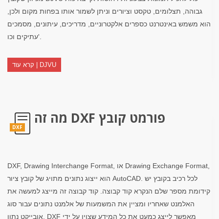
גבוהה, תצלומים, טקסט וציורים וניתן לשמור אותו בפחות מקום ולכן,
הוא משמש באינטרנט כספרים אלקטרוניים, מדריכים, עיתונים, מסמכים
עתיקים וכו'.
קרא עוד | DJVU
מה זה DXF פורמט קובץ
DXF
DXF, Drawing Interchange Format, או Drawing Exchange Format,
הוא ייצוג נתונים מתויג של קובץ ציור AutoCAD. לכל רכיב בקובץ יש
קידומת מספר שלם הנקרא קוד קבוצה. קוד קבוצה זה מייצג למעשה את
האלמנט שאחריו ומציין את המשמעות של אלמנט נתונים עבור סוג
אובייקט נתון. DXF מאפשר לייצג כמעט את כל המידע שצוין על ידי