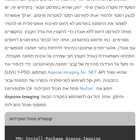
המקורית מקורה בעורך גרפי, ייתכן שהיא בפורמט וקטור. בתרחיש זה, יש
לבצע רסטר ולהמיר אותו לפורמט רסטר למטרות פרסום. יש לך אפשרות
לשמור את התמונה בפורמט לא דחוס לאיכות אופטימלית או להמיר
אותה לפורמט דחוס ללא אובדן כדי להקטין את גודל הקובץ. בהקשרים
מסוימים, כמו פרסום באינטרנט, אתה יכול לבחור בפורמטים דחוסים
עם אובדן. אלגוריתמים שתוכננו במיוחד לדחיסת נתוני תמונה מאפשרים
הפחתה משמעותית בגודל הקובץ תוך שמירה על איכות תמונה מקובלת.
זה מקל על הורדות מהירות של קבצי תמונה מהאינטרנט. כדי להמיר את
API שהוא עשיר
Aspose.Imaging for .NET
DJVU ל-PSD, נשתמש
בתכונות, חזק וקל לשימוש למניפולציה והמרה של תמונות עבור
, חפש את
NuGet
פלטפורמת C#. פתח את מנהל החבילות
והתקן. אתה יכול גם להשתמש בפקודה הבאה
Aspose.Imaging
ממסוף מנהל החבילות.
קונסולת מנהל החבילות