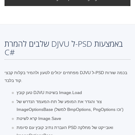
שלבים להמרת DJVU ל-PSD באמצעות
C#
מפתחים יכולים לטעון ולהמיר בקלות קבצי DJVU ל-PSD בכמה שורות
קוד בלבד.
טען קובץ DJVU בשיטת Image.Load
צור והגדר את המופע של תת-המעמד הנדרש של
ImageOptionsBase (למשל BmpOptions, PngOptions וכו')
קרא לשיטת Image.Save
העברת נתיב קובץ עם סיומת PSD ואובייקט של מחלקה