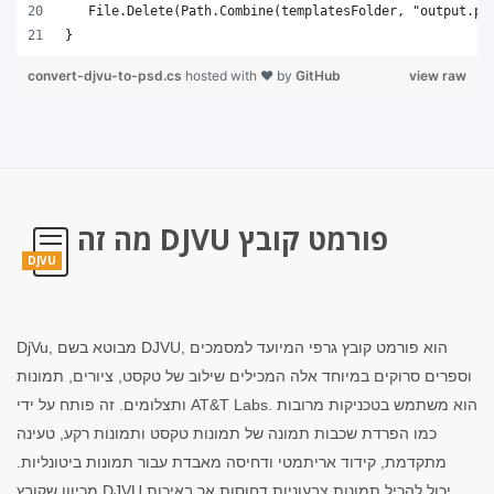
}
convert-djvu-to-psd.cs
hosted with ❤ by
GitHub
view raw
מה זה DJVU פורמט קובץ
DJVU
DjVu, מבוטא בשם DJVU, הוא פורמט קובץ גרפי המיועד למסמכים
וספרים סרוקים במיוחד אלה המכילים שילוב של טקסט, ציורים, תמונות
ותצלומים. זה פותח על ידי AT&T Labs. הוא משתמש בטכניקות מרובות
כמו הפרדת שכבות תמונה של תמונות טקסט ותמונות רקע, טעינה
מתקדמת, קידוד אריתמטי ודחיסה מאבדת עבור תמונות ביטונליות.
מכיוון שקובץ DJVU יכול להכיל תמונות צבעוניות דחוסות אך באיכות