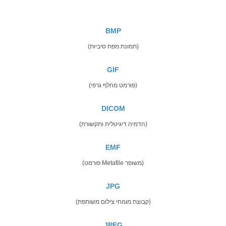
BMP
(תמונת מפת סיביות)
GIF
(פורמט מחלף גרפי)
DICOM
(הדמיה דיגיטלית ותקשורת)
EMF
(פורמט Metafile משופר)
JPG
(קבוצת מומחי צילום משותפת)
JPEG