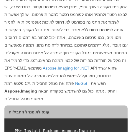
המקורית מקורה בעורך גרפי, ייתכן שהיא בפורמט וקטור. בתרחיש זה, יש
לבצע רסטר ולהמיר אותו לפורמט רסטר למטרות פרסום. יש לך אפשרות
לשמור את התמונה בפורמט לא דחוס לאיכות אופטימלית או להמיר
אותה לפורמט דחוס ללא אובדן כדי להקטין את גודל הקובץ. בהקשרים
מסוימים, כמו פרסום באינטרנט, אתה יכול לבחור בפורמטים דחוסים
עם אובדן. אלגוריתמים שתוכננו במיוחד לדחיסת נתוני תמונה מאפשרים
הפחתה משמעותית בגודל הקובץ תוך שמירה על איכות תמונה מקובלת.
זה מקל על הורדות מהירות של קבצי תמונה מהאינטרנט. כדי להמיר את
API שהוא עשיר
Aspose.Imaging for .NET
EPS ל-EMZ, נשתמש
בתכונות, חזק וקל לשימוש למניפולציה והמרה של תמונות עבור
, חפש את
NuGet
פלטפורמת C#. פתח את מנהל החבילות
והתקן. אתה יכול גם להשתמש בפקודה הבאה
Aspose.Imaging
ממסוף מנהל החבילות.
קונסולת מנהל החבילות