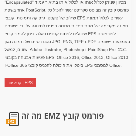
"Encapsulated" מכיוון שניתן לכלול אותו או לכלול אותו בתיאור עמוד
אחר בשפת PostScript. פורמט קובץ זה מבוסס סקריפט עשוי להכיל כל
שילוב של טקסט, גרפיקה ותמונות. קובצי EPS עשויים לכלול תמונת
תצוגה מקדימה של מפת סיביות מכוסה בפנים לתצוגה על ידי יישומים
שיכולים לפתוח קבצים כאלה. ניתן להמיר קבצי EPS לפורמטים
סטנדרטיים של תמונה כגון JPG, PNG, TIFF ו-PDF באמצעות יישומים
שונים, למשל. Adobe Illustrator, Photoshop ו-PaintShop Pro. בגלל
פגיעות אבטחה בקובצי EPS, Office 2016, Office 2013, Office 2010
ו-Office 365 ביטלו את היכולת להכניס קובצי EPS למסמכי Office.
קרא עוד | EPS
מה זה EMZ פורמט קובץ
EMZ