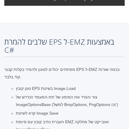
שלבים להמרת EPS ל-EMZ באמצעות
C#
מפתחים יכולים לטעון ולהמיר בקלות קבצי EPS ל-EMZ בכמה שורות
קוד בלבד.
טען קובץ EPS בשיטת Image.Load
צור והגדר את המופע של תת-המעמד הנדרש של
ImageOptionsBase (למשל BmpOptions, PngOptions וכו')
קרא לשיטת Image.Save
העברת נתיב קובץ עם סיומת EMZ ואובייקט של מחלקה