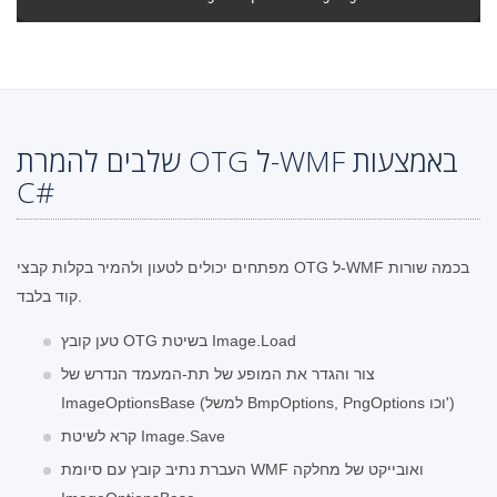
שלבים להמרת OTG ל-WMF באמצעות
C#
מפתחים יכולים לטעון ולהמיר בקלות קבצי OTG ל-WMF בכמה שורות
קוד בלבד.
טען קובץ OTG בשיטת Image.Load
צור והגדר את המופע של תת-המעמד הנדרש של
ImageOptionsBase (למשל BmpOptions, PngOptions וכו')
קרא לשיטת Image.Save
העברת נתיב קובץ עם סיומת WMF ואובייקט של מחלקה