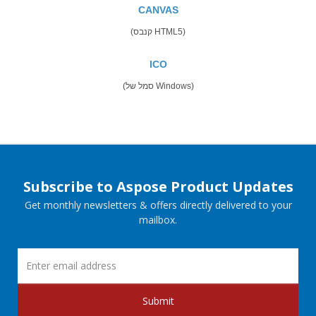
CANVAS
(קנבס HTML5)
ICO
(סמל של Windows)
Subscribe to Aspose Product Updates
Get monthly newsletters & offers directly delivered to your
mailbox.
Submit