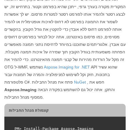
המקורית מקורה בעורך גרפי, ייתכן שהיא בפורמט וקטור. בתרחיש זה, יש
לבצע רסטר ולהמיר אותו לפורמט רסטר למטרות פרסום. יש לך אפשרות
לשמור את התמונה בפורמט לא דחוס לאיכות אופטימלית או להמיר
אותה לפורמט דחוס ללא אובדן כדי להקטין את גודל הקובץ. בהקשרים
מסוימים, כמו פרסום באינטרנט, אתה יכול לבחור בפורמטים דחוסים
עם אובדן. אלגוריתמים שתוכננו במיוחד לדחיסת נתוני תמונה מאפשרים
הפחתה משמעותית בגודל הקובץ תוך שמירה על איכות תמונה מקובלת.
זה מקל על הורדות מהירות של קבצי תמונה מהאינטרנט. כדי להמיר את
API שהוא עשיר
Aspose.Imaging for .NET
OTG ל-WMF, נשתמש
בתכונות, חזק וקל לשימוש למניפולציה והמרה של תמונות עבור
, חפש את
NuGet
פלטפורמת C#. פתח את מנהל החבילות
והתקן. אתה יכול גם להשתמש בפקודה הבאה
Aspose.Imaging
ממסוף מנהל החבילות.
קונסולת מנהל החבילות