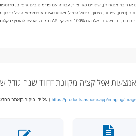
ריבוי מסגרות), שינויים כגון ציור, עבודה עם פרימיטיבים גרפיים, טרנספורמציו
 (סינון, שיטוט, מיסוך, ביטול הטיה) ואסטרטגיות אופטימיזציה של זיכרון. 
תמונה. אפשר להוסיף בקלות תכונות המרת תמונה בעלות ביצוע
ה גודל של TIFF באמצעות אפליקציה מקוונת
https://products.aspose.app/imaging/image
שנה את גודל המסמכים ב-TIFF על ידי ביקור ב[אתר ההדגמות החיות] שלנו (