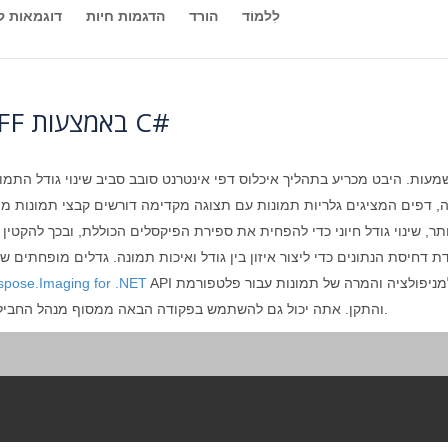
לִלמוֹד
הורד
הדגמות חיות
דוגמאות ק
כיצד לשנות את גודל הקבצים TIFF באמצעות C#
עות. היבט מכריע בתהליך איכלוס דפי אינטרנט סובב סביב שינוי גודל התמו
מה, דפים המציגים גלריות תמונות עם תצוגה מקדימה דורשים קבצי תמונות מ
ותר, שינוי גודל חיוני כדי להפחית את ספירת הפיקסלים הכוללת, ובכך להקטי
 דחיסת הנתונים כדי ליצור איזון בין גודל ואיכות תמונה. גדלים מופחתים ש
API שהוא עשיר בתכונות, חזק וקל לשימוש למניפולציה והמרה של תמונות עבור פלטפורמת C#. פתח את
spose.Imaging for .NET
והתקן. אתה יכול גם להשתמש בפקודה הבאה ממסוף מנהל החבילות.