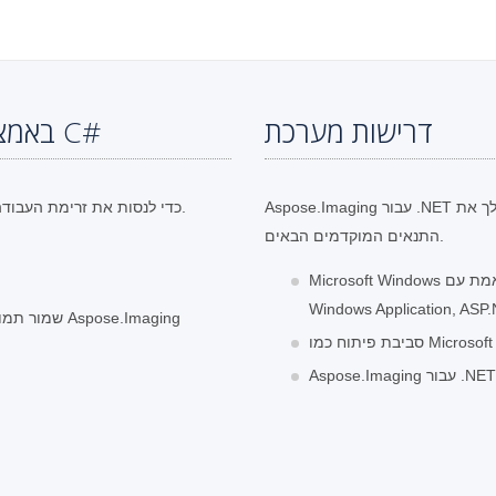
דרישות מערכת
שלבים לשינוי גודל של TIFF באמצעות C#
Aspose.Imaging עבור .NET נתמך בכל מערכות ההפעלה העיקריות. רק ודא שיש לך את
כדי לנסות את זרימת העבודה הבאה בסביבה שלך.
התנאים המוקדמים הבאים.
Microsoft Windows או מערכת הפעלה תואמת עם .NET Framework, .NET Core,
Windows Application, ASP.
שמור תמונה שגודלה שונה לתקליטור בפורמט הנתמך על ידי Aspose.Imaging
Microsoft Visual.