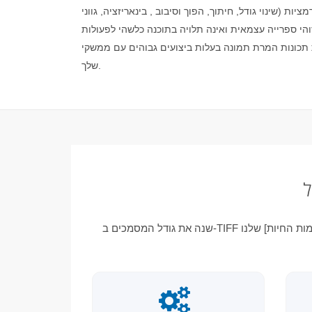
ת (שינוי גודל, חיתוך, הפוך וסיבוב , בינאריזציה, גווני
זוהי ספרייה עצמאית ואינה תלויה בתוכנה כלשהי לפעולות
ים גבוהים עם ממשקי API מקוריים בתוך פרויקטים. אלו הם 100% ממשקי API פרטיים מקומיים ותמונות מעובדות בשרתים
שלך.