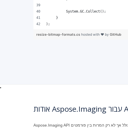
);   
resize-bitmap-formats.cs
hosted with ❤ by
GitHub
Aspose.Imaging API הוא פתרון לעיבוד תמונה ליצירה, שינוי, ציור או המרת תמונות (תמונות) בתוך יישומים. הוא מציע: עיבוד תמונה חוצה פלטפורמות, כולל אך לא רק המרות בין פורמטים