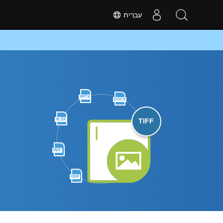
עִברִית
PPTX
DOCX
XLSX
TIFF
PDF
ODP