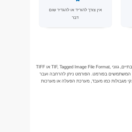
אין צורך להוריד או להגדיר שום
דבר
TIFF או TIF, Tagged Image File Format, מייצגים תמונות רסטר המיועדות לשימוש במגוון מכשירים התואמים לתקן פורמט קובץ זה. הוא מסוגל לתאר נתוני תמונה דו-שכבתיים, גווני
ים המשתמשים בפורמט. הפורמט ניתן להרחבה ועבר
נקי מגבולות כמו מעבד, מערכת הפעלה או מערכות