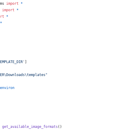
ms
import
*
import
*
rt
*
*
EMPLATE_DIR'
]
ER\Downloads\templates"
environ
get_available_image_formats
()