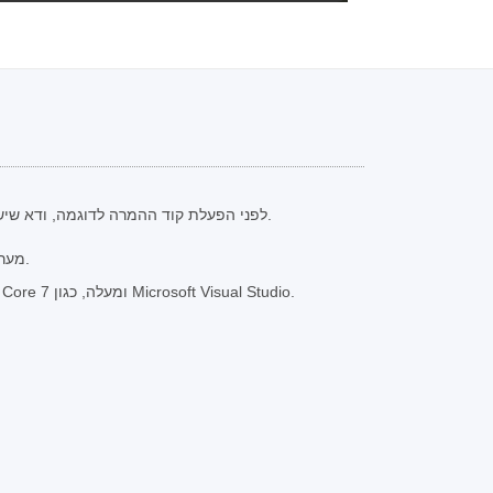
לפני הפעלת קוד ההמרה לדוגמה, ודא שיש לך את התנאים המוקדמים הבאים.
מערכת הפעלה: ווינדוס או לינוקס.
סביבת פיתוח: תומך ב-.NET Core 7 ומעלה, כגון Microsoft Visual Studio.