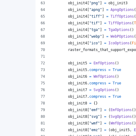
obj_init4
[
"png"
] 
=
obj_init3
obj_init4
[
"apng"
] 
=
ApngOptions
(
obj_init4
[
"tiff"
] 
=
TiffOptions
(
obj_init4
[
"tif"
] 
=
TiffOptions
(
T
obj_init4
[
"tga"
] 
=
TgaOptions
()
obj_init4
[
"webp"
] 
=
WebPOptions
(
obj_init4
[
"ico"
] 
=
IcoOptions
(
Fi
raster_formats_that_support_expo
obj_init5
=
EmfOptions
()
obj_init5
.
compress
=
True
obj_init6
=
WmfOptions
()
obj_init6
.
compress
=
True
obj_init7
=
SvgOptions
()
obj_init7
.
compress
=
True
obj_init8
=
 {}
obj_init8
[
"emf"
] 
=
 (
EmfOptions
()
obj_init8
[
"svg"
] 
=
 (
SvgOptions
()
obj_init8
[
"wmf"
] 
=
 (
WmfOptions
()
obj_init8
[
"emz"
] 
=
 (
obj_init5
, 
E