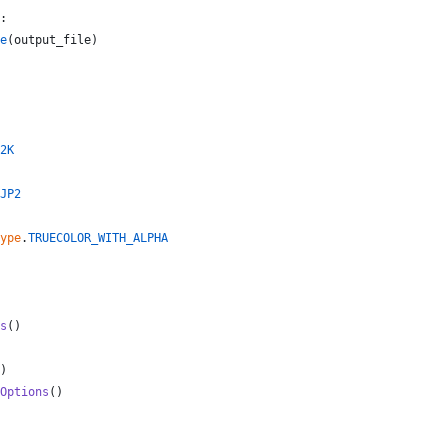
:
e
(
output_file
)
2K
JP2
ype
.
TRUECOLOR_WITH_ALPHA
s
()
)
Options
()