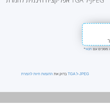
אפליקציה חינמית להמרת TGA ל-JPEG
ה מסכים עם
תנאי
הדגמות חיות להמרת TGA ל-JPEG
בדוק את