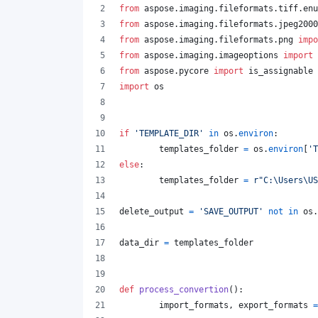
from
aspose
.
imaging
.
fileformats
.
tiff
.
enu
from
aspose
.
imaging
.
fileformats
.
jpeg2000
from
aspose
.
imaging
.
fileformats
.
png
impo
from
aspose
.
imaging
.
imageoptions
import
from
aspose
.
pycore
import
is_assignable
import
os
if
'TEMPLATE_DIR'
in
os
.
environ
:
templates_folder
=
os
.
environ
[
'T
else
:
templates_folder
=
r"C:\Users\US
delete_output
=
'SAVE_OUTPUT'
not
in
os
.
data_dir
=
templates_folder
def
process_convertion
():
import_formats
, 
export_formats
=