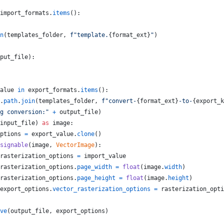
import_formats
.
items
():
n
(
templates_folder
, 
f"template.
{
format_ext
}
"
)
put_file
):
alue
in
export_formats
.
items
():
.
path
.
join
(
templates_folder
, 
f"convert-
{
format_ext
}
-to-
{
export_k
g conversion:"
+
output_file
)
input_file
) 
as
image
:
ptions
=
export_value
.
clone
()
signable
(
image
, 
VectorImage
):
rasterization_options
=
import_value
rasterization_options
.
page_width
=
float
(
image
.
width
)
rasterization_options
.
page_height
=
float
(
image
.
height
)
export_options
.
vector_rasterization_options
=
rasterization_opti
ve
(
output_file
, 
export_options
)