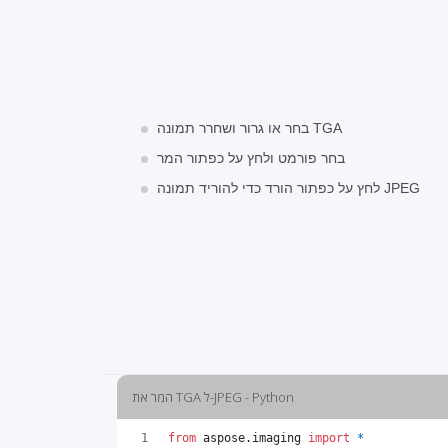
בחר או גרור ושחרר תמונה TGA
בחר פורמט ולחץ על כפתור המר
לחץ על כפתור הורד כדי להוריד תמונה JPEG
המר את TGA ל-JPEG - Python
from
aspose
.
imaging
import
*