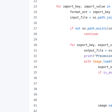
for
import_key
, 
import_value
in
format_ext
=
import_key
input_file
=
os
.
path
.
joi
if
not
os
.
path
.
exists
(
in
continue
for
export_key
, 
export_v
output_file
=
os
print
(
"Processin
with
Image
.
load
(
export_o
if
is_as
image
.
sa