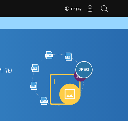
עִברִית
HTML
JPG
PDF
JPEG
XML
APNG