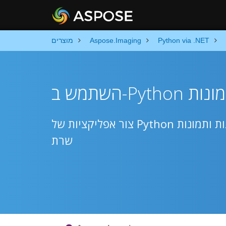
Python via .NET
Aspose.Imaging
מוצרים
צור אפליקציות של Python כדי להמיר תמונות ותמונות TGA ל-JPEG באמצעות ממשקי API של
שרת