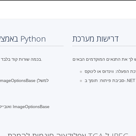
דרישות מערכת
שלבים להמרת TGA ל-JPEG באמצעות Python
מפתחים יכולים לטעון ולהמיר בקלות קבצי TGA ל-JPEG בכמה שורות קוד בלבד.
העברת נתיב קובץ עם סיומת JPEG ואובייקט של מחלקה ImageOptionsBase