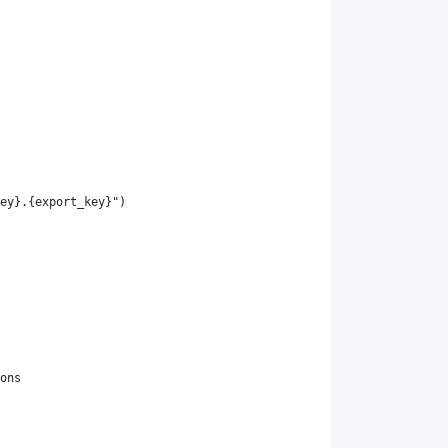
ey
}
.
{
export_key
}
"
)
ons