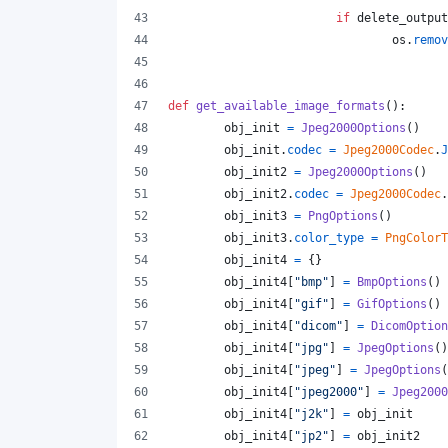
if
delete_output
os
.
remov
def
get_available_image_formats
():
obj_init
=
Jpeg2000Options
()
obj_init
.
codec
=
Jpeg2000Codec
.
J
obj_init2
=
Jpeg2000Options
()
obj_init2
.
codec
=
Jpeg2000Codec
.
obj_init3
=
PngOptions
()
obj_init3
.
color_type
=
PngColorT
obj_init4
=
 {}
obj_init4
[
"bmp"
] 
=
BmpOptions
()
obj_init4
[
"gif"
] 
=
GifOptions
()
obj_init4
[
"dicom"
] 
=
DicomOption
obj_init4
[
"jpg"
] 
=
JpegOptions
()
obj_init4
[
"jpeg"
] 
=
JpegOptions
(
obj_init4
[
"jpeg2000"
] 
=
Jpeg2000
obj_init4
[
"j2k"
] 
=
obj_init
obj_init4
[
"jp2"
] 
=
obj_init2