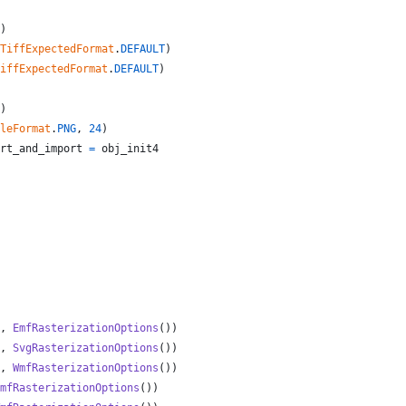
)
TiffExpectedFormat
.
DEFAULT
)
iffExpectedFormat
.
DEFAULT
)
)
leFormat
.
PNG
, 
24
)
rt_and_import
=
obj_init4
, 
EmfRasterizationOptions
())
, 
SvgRasterizationOptions
())
, 
WmfRasterizationOptions
())
mfRasterizationOptions
())