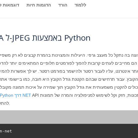
לִלמוֹד
הורד
הדגמות חיות
דוגמאות ק
כיצד להמיר תמונות ותמונות TGA ל-JPEG באמצעות Python
צה בה נתקל כל מעצב גרפי. היעילות והמצוינות בהמרת קבצים לא רק משפ
הם מחייבים לעתים קרובות להפוך לפורמטים חלופיים המתאימים יותר להדפס
תר אינטרנט, עליו לעבור רסטר ולהישמר בפורמט רסטר. יש לך אפשרות להמי
הקובץ. עבור תרחישים שבהם הקטנת גודל הקובץ היא חובה, כמו ביישומי את
יכולים להקטין משמעותית את גודל הקובץ תוך שמירה על איכות תמונה מקובל
API שהוא עשיר בתכונות, חזק וקל לשימוש למניפולציה והמרה של תמונות API עבור פלטפורמת Python. אתה יכול
Aspose.Imaging for Python דרך NET
להתקין אותו באמצעות הפקודה הבאה מפקודת המערכת שלך.